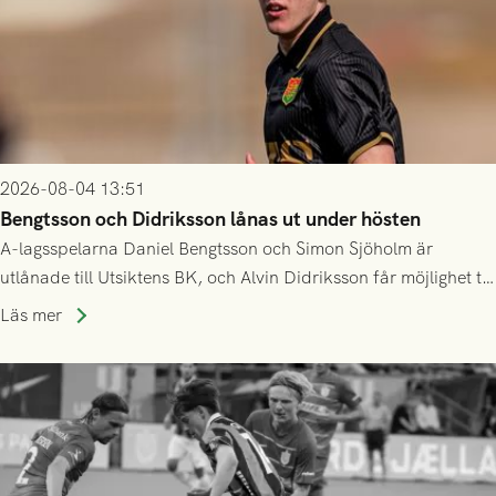
2026-08-04 13:51
Bengtsson och Didriksson lånas ut under hösten
A-lagsspelarna Daniel Bengtsson och Simon Sjöholm är
utlånade till Utsiktens BK, och Alvin Didriksson får möjlighet till
speltid i Hestrafors genom föreningssamarbete.
Läs mer