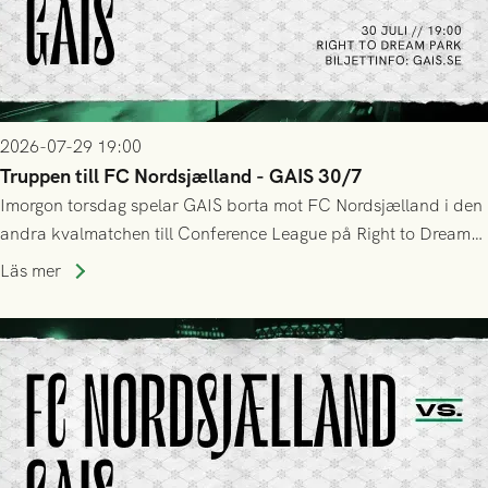
2026-07-29 19:00
Truppen till FC Nordsjælland - GAIS 30/7
Imorgon torsdag spelar GAIS borta mot FC Nordsjælland i den
andra kvalmatchen till Conference League på Right to Dream
Park! Fredrik Holmberg och ledarstaben har tagit ut följande
Läs mer
trupp till matchen: