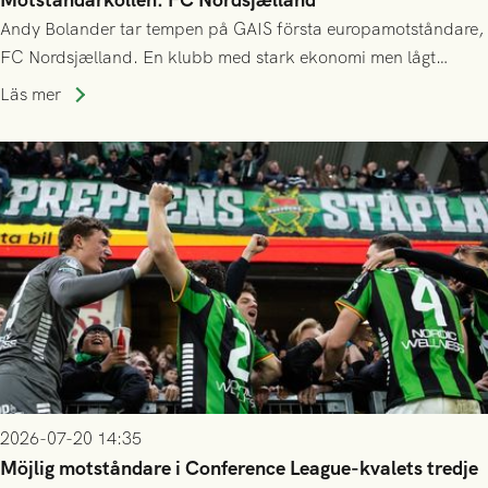
Andy Bolander tar tempen på GAIS första europamotståndare,
FC Nordsjælland. En klubb med stark ekonomi men lågt
publiksnitt, ett lag med både kollektiv styrka och individuell
Läs mer
finess.
2026-07-20 14:35
Möjlig motståndare i Conference League-kvalets tredje