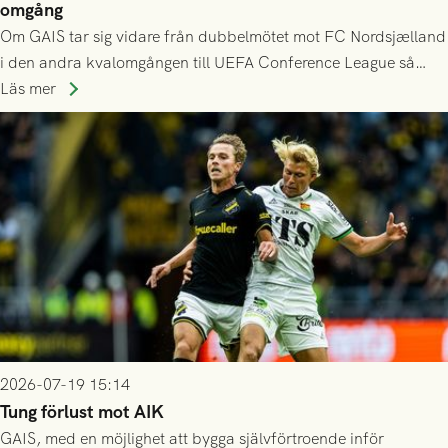
omgång
Om GAIS tar sig vidare från dubbelmötet mot FC Nordsjælland
i den andra kvalomgången till UEFA Conference League så
spelas den tredje kvalomgången kort därpå. Motståndare blir
Läs mer
då vinnaren i mötet mellan isländska Valur och HŠK Zrinjski
Mostar från Bosnien och Hercegovina.
2026-07-19 15:14
Tung förlust mot AIK
GAIS, med en möjlighet att bygga självförtroende inför