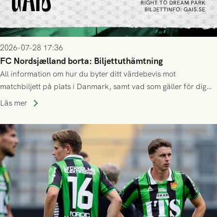
2026-07-28 17:36
FC Nordsjælland borta: Biljettuthämtning
All information om hur du byter ditt värdebevis mot
matchbiljett på plats i Danmark, samt vad som gäller för dig
som står på reservlista eller fått förhinder.
Läs mer