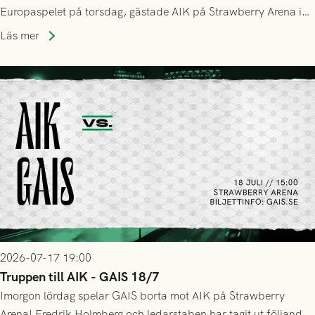
Europaspelet på torsdag, gästade AIK på Strawberry Arena i
Stockholm . Men trots konstant hotande i första halvlek av
Läs mer
GAIS så var det AIK, i andra halvlek, som höjde tempot och
lyckades få in 2-0.
2026-07-17 19:00
Truppen till AIK - GAIS 18/7
Imorgon lördag spelar GAIS borta mot AIK på Strawberry
Arena! Fredrik Holmberg och ledarstaben har tagit ut följande