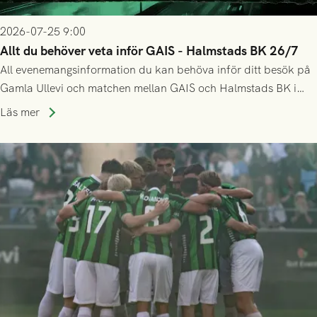
2026-07-25 9:00
Allt du behöver veta inför GAIS - Halmstads BK 26/7
All evenemangsinformation du kan behöva inför ditt besök på
Gamla Ullevi och matchen mellan GAIS och Halmstads BK i
Allsvenskan! Avspark kl 16.30 på söndag 26/7.
Läs mer