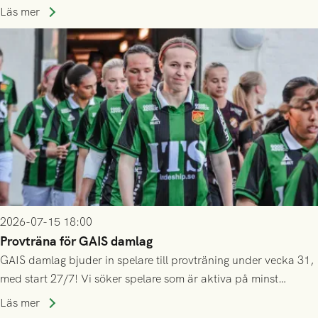
ännu inte har någon biljett kan anmäla ditt intresse. Du kan
Läs mer
inte själv överlåta din biljett till någon annan.
2026-07-15 18:00
Provträna för GAIS damlag
GAIS damlag bjuder in spelare till provträning under vecka 31,
med start 27/7! Vi söker spelare som är aktiva på minst
division 3-nivå.
Läs mer