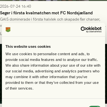
2026-07-24 16:40
Seger i första kvalmatchen mot FC Nordsjælland
GAIS dominerade i första halvlek och skapade fler chanser,
välförtjänt fick de in ett ledningsmål strax innan halvtid. Efter
halvtidsvilan sjönk tempot när Nordsjälland tilläts ha mer av
Läs mer
bollen, men GAIS försvarade sig disciplinerat och säkrade en
seger! Matchfoto: Mikael Josefsson & Lasse Ekström
This website uses cookies
We use cookies to personalise content and ads, to
provide social media features and to analyse our traffic.
We also share information about your use of our site with
our social media, advertising and analytics partners who
may combine it with other information that you’ve
provided to them or that they’ve collected from your use
of their services.
Consent