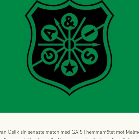
rvan Celik sin senaste match med GAIS i hemmamötet mot Malmö