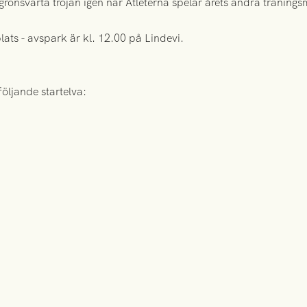
rönsvarta tröjan igen när Atleterna spelar årets andra träning
ats - avspark är kl. 12.00 på Lindevi.
öljande startelva: