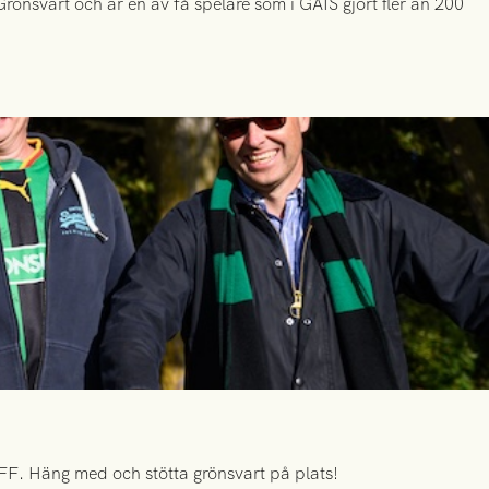
önsvart och är en av få spelare som i GAIS gjort fler än 200
FF. Häng med och stötta grönsvart på plats!