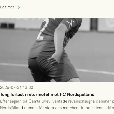
Läs mer
2026-07-31 13:30
Tung förlust i returmötet mot FC Nordsjælland
Efter segern på Gamla Ullevi väntade revanschsugna danskar på
Nordsjälland numren för stora och matchen slutade i tennissiffr