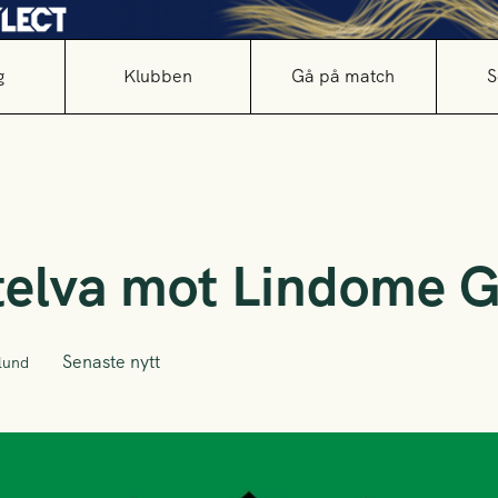
g
Klubben
Gå på match
S
telva mot Lindome G
Senaste nytt
lund