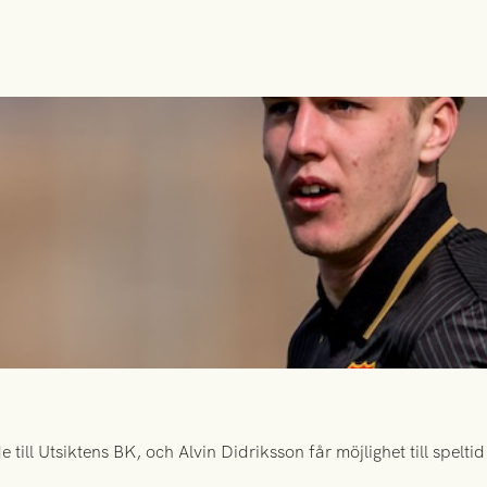
ill Utsiktens BK, och Alvin Didriksson får möjlighet till spelt