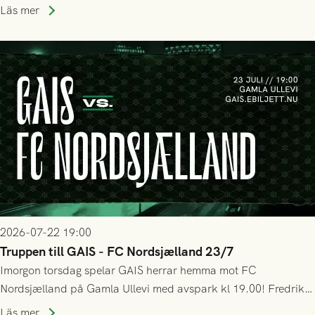
halvtidsvilan sjönk tempot när Nordsjälland tilläts ha mer av
Läs mer
bollen, men GAIS försvarade sig disciplinerat och säkrade en
seger! Matchfoto: Mikael Josefsson & Lasse Ekström
2026-07-22 19:00
Truppen till GAIS - FC Nordsjælland 23/7
Imorgon torsdag spelar GAIS herrar hemma mot FC
Nordsjælland på Gamla Ullevi med avspark kl 19.00! Fredrik
Holmberg och ledarstaben har tagit ut följande trupp till
Läs mer