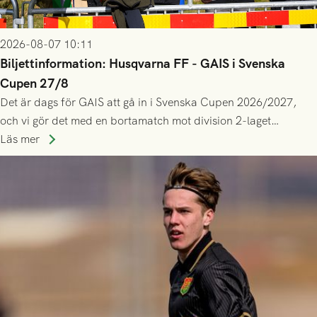
2026-08-07 10:11
Biljettinformation: Husqvarna FF - GAIS i Svenska
Cupen 27/8
Det är dags för GAIS att gå in i Svenska Cupen 2026/2027,
och vi gör det med en bortamatch mot division 2-laget
Husqvarna FF. Häng med och stötta grönsvart på plats!
Läs mer