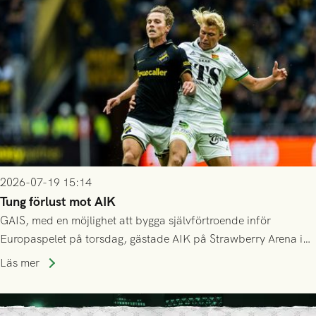
Mostar från Bosnien och Hercegovina.
2026-07-19 15:14
Tung förlust mot AIK
GAIS, med en möjlighet att bygga självförtroende inför
Europaspelet på torsdag, gästade AIK på Strawberry Arena i
Stockholm . Men trots konstant hotande i första halvlek av
Läs mer
GAIS så var det AIK, i andra halvlek, som höjde tempot och
lyckades få in 2-0.