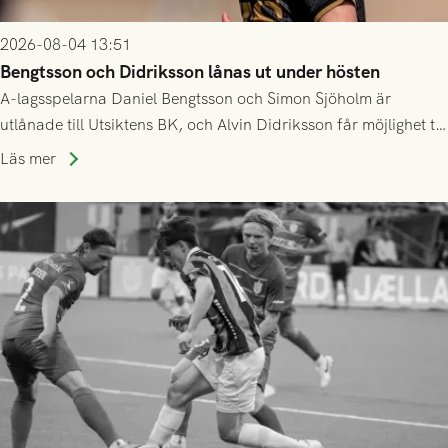
2026-08-04 13:51
Bengtsson och Didriksson lånas ut under hösten
A-lagsspelarna Daniel Bengtsson och Simon Sjöholm är
utlånade till Utsiktens BK, och Alvin Didriksson får möjlighet till
speltid i Hestrafors genom föreningssamarbete.
Läs mer