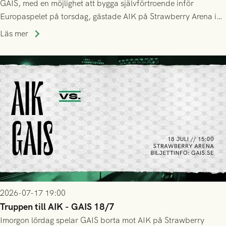
GAIS, med en möjlighet att bygga självförtroende inför
Europaspelet på torsdag, gästade AIK på Strawberry Arena i
Stockholm . Men trots konstant hotande i första halvlek av
Läs mer
GAIS så var det AIK, i andra halvlek, som höjde tempot och
lyckades få in 2-0.
2026-07-17 19:00
Truppen till AIK - GAIS 18/7
Imorgon lördag spelar GAIS borta mot AIK på Strawberry