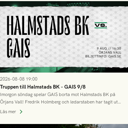
2026-08-08 19:00
Truppen till Halmstads BK - GAIS 9/8
Imorgon söndag spelar GAIS borta mot Halmstads BK på
Örjans Vall! Fredrik Holmberg och ledarstaben har tagit ut
följande trupp till matchen:
Läs mer