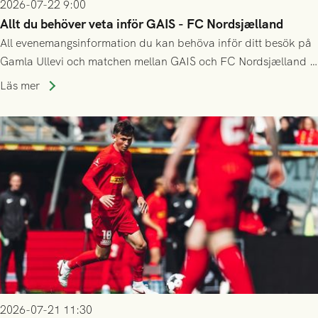
2026-07-22 9:00
Allt du behöver veta inför GAIS - FC Nordsjælland
All evenemangsinformation du kan behöva inför ditt besök på
Gamla Ullevi och matchen mellan GAIS och FC Nordsjælland i
kvalet till Conference League! Avspark kl 19.00 på torsdag
Läs mer
23/7.
2026-07-21 11:30