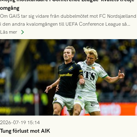
omgång
Om GAIS tar sig vidare från dubbelmötet mot FC Nordsjælland
i den andra kvalomgången till UEFA Conference League så
spelas den tredje kvalomgången kort därpå. Motståndare blir
Läs mer
då vinnaren i mötet mellan isländska Valur och HŠK Zrinjski
Mostar från Bosnien och Hercegovina.
2026-07-19 15:14
Tung förlust mot AIK