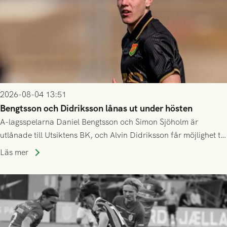
2026-08-04 13:51
Bengtsson och Didriksson lånas ut under hösten
A-lagsspelarna Daniel Bengtsson och Simon Sjöholm är
utlånade till Utsiktens BK, och Alvin Didriksson får möjlighet till
speltid i Hestrafors genom föreningssamarbete.
Läs mer