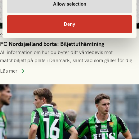
Allow selection
Deny
2026-07-28 17:36
FC Nordsjælland borta: Biljettuthämtning
All information om hur du byter ditt värdebevis mot
matchbiljett på plats i Danmark, samt vad som gäller för dig
som står på reservlista eller fått förhinder.
Läs mer