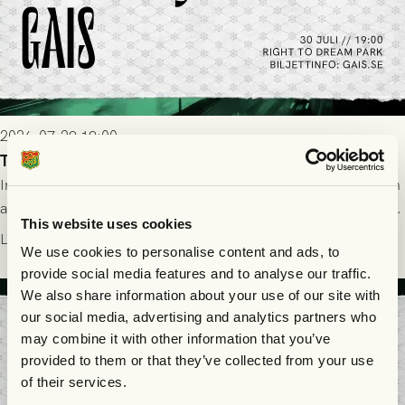
2026-07-29 19:00
Truppen till FC Nordsjælland - GAIS 30/7
Imorgon torsdag spelar GAIS borta mot FC Nordsjælland i den
andra kvalmatchen till Conference League på Right to Dream
This website uses cookies
Park! Fredrik Holmberg och ledarstaben har tagit ut följande
Läs mer
We use cookies to personalise content and ads, to
trupp till matchen:
provide social media features and to analyse our traffic.
We also share information about your use of our site with
our social media, advertising and analytics partners who
may combine it with other information that you’ve
provided to them or that they’ve collected from your use
of their services.