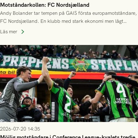
Motståndarkollen: FC Nordsjælland
Andy Bolander tar tempen på GAIS första europamotståndare,
FC Nordsjælland. En klubb med stark ekonomi men lågt
publiksnitt, ett lag med både kollektiv styrka och individuell
Läs mer
finess.
2026-07-20 14:35
Möjlig motståndare i Conference League-kvalets tredje