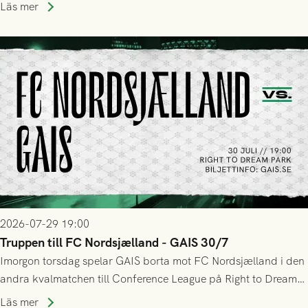
upphöra efter mindre än kvarten spelad. På lika mark visade
Läs mer
sig Nordsjälland numren för stora och matchen slutade i
tennissiffror och det grönsvarta europaäventyret tog slut.
2026-07-29 19:00
Truppen till FC Nordsjælland - GAIS 30/7
Imorgon torsdag spelar GAIS borta mot FC Nordsjælland i den
andra kvalmatchen till Conference League på Right to Dream
Park! Fredrik Holmberg och ledarstaben har tagit ut följande
Läs mer