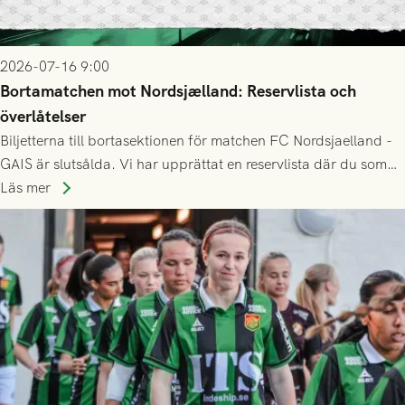
2026-07-16 9:00
Bortamatchen mot Nordsjælland: Reservlista och
överlåtelser
Biljetterna till bortasektionen för matchen FC Nordsjaelland -
GAIS är slutsålda. Vi har upprättat en reservlista där du som
ännu inte har någon biljett kan anmäla ditt intresse. Du kan
Läs mer
inte själv överlåta din biljett till någon annan.