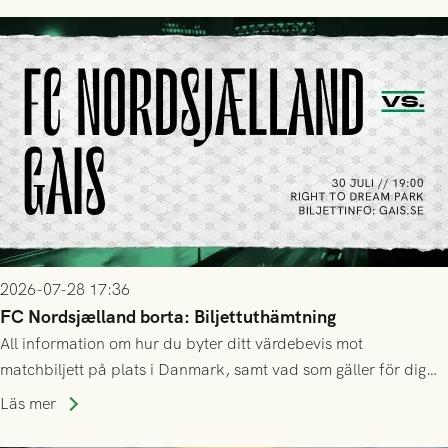
2026-07-28 17:36
FC Nordsjælland borta: Biljettuthämtning
All information om hur du byter ditt värdebevis mot
matchbiljett på plats i Danmark, samt vad som gäller för dig
som står på reservlista eller fått förhinder.
Läs mer