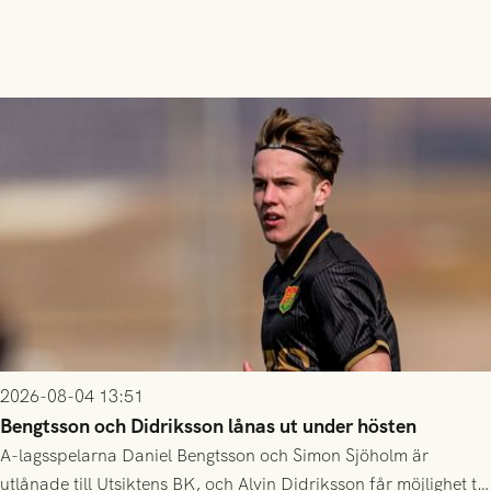
2026-08-04 13:51
Bengtsson och Didriksson lånas ut under hösten
A-lagsspelarna Daniel Bengtsson och Simon Sjöholm är
utlånade till Utsiktens BK, och Alvin Didriksson får möjlighet till