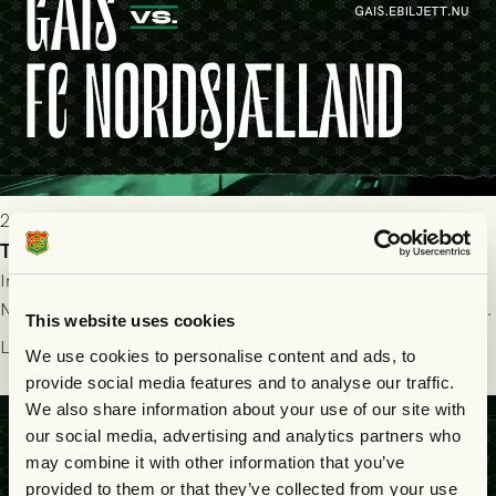
2026-07-22 19:00
Truppen till GAIS - FC Nordsjælland 23/7
Imorgon torsdag spelar GAIS herrar hemma mot FC
Nordsjælland på Gamla Ullevi med avspark kl 19.00! Fredrik
This website uses cookies
Holmberg och ledarstaben har tagit ut följande trupp till
Läs mer
We use cookies to personalise content and ads, to
matchen:
provide social media features and to analyse our traffic.
We also share information about your use of our site with
our social media, advertising and analytics partners who
may combine it with other information that you’ve
provided to them or that they’ve collected from your use