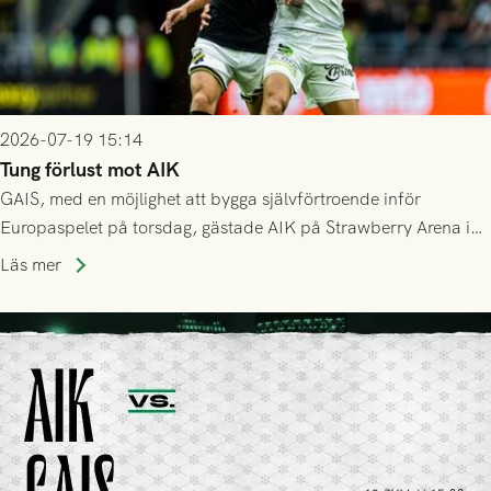
2026-07-19 15:14
Tung förlust mot AIK
GAIS, med en möjlighet att bygga självförtroende inför
Europaspelet på torsdag, gästade AIK på Strawberry Arena i
Stockholm . Men trots konstant hotande i första halvlek av
Läs mer
GAIS så var det AIK, i andra halvlek, som höjde tempot och
lyckades få in 2-0.