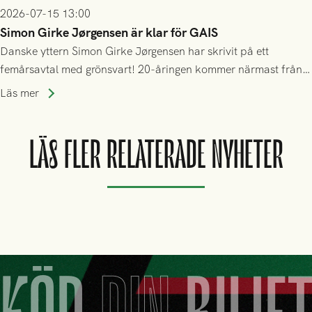
2026-07-15 13:00
Simon Girke Jørgensen är klar för GAIS
Danske yttern Simon Girke Jørgensen har skrivit på ett
femårsavtal med grönsvart! 20-åringen kommer närmast från
spel i färöiska Skála IF.
Läs mer
LÄS FLER RELATERADE NYHETER