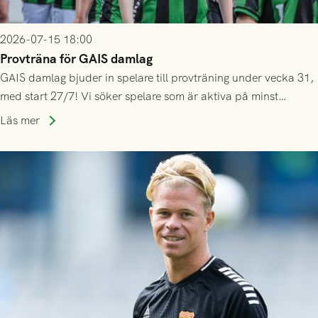
2026-07-15 18:00
Provträna för GAIS damlag
GAIS damlag bjuder in spelare till provträning under vecka 31,
med start 27/7! Vi söker spelare som är aktiva på minst
division 3-nivå.
Läs mer