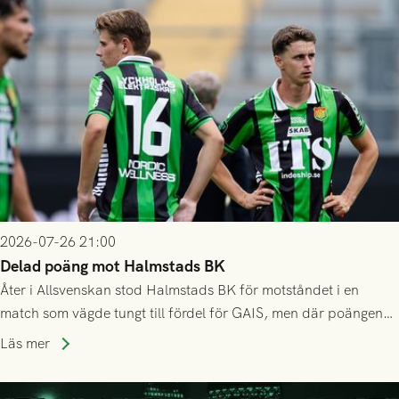
2026-07-26 21:00
Delad poäng mot Halmstads BK
Åter i Allsvenskan stod Halmstads BK för motståndet i en
match som vägde tungt till fördel för GAIS, men där poängen
delades efter dramatik på tilläggstid.
Läs mer