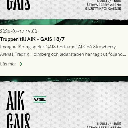
2026-07-17 19:00
Truppen till AIK - GAIS 18/7
Imorgon lördag spelar GAIS borta mot AIK på Strawberry
Arena! Fredrik Holmberg och ledarstaben har tagit ut följande
trupp till matchen:
Läs mer