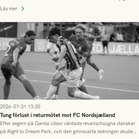
speltid i Hestrafors genom föreningssamarbete.
Läs mer
2026-07-31 13:30
Tung förlust i returmötet mot FC Nordsjælland
Efter segern på Gamla Ullevi väntade revanschsugna danskar
på Right to Dream Park, och den grönsvarta ledningen skulle