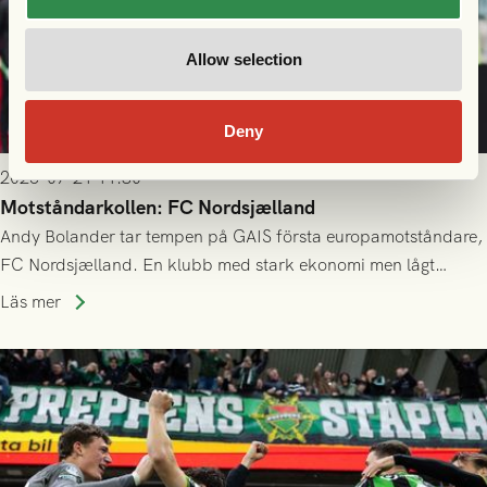
Allow selection
Deny
2026-07-21 11:30
Motståndarkollen: FC Nordsjælland
Andy Bolander tar tempen på GAIS första europamotståndare,
FC Nordsjælland. En klubb med stark ekonomi men lågt
publiksnitt, ett lag med både kollektiv styrka och individuell
Läs mer
finess.