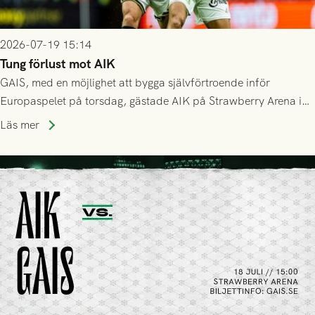
2026-07-19 15:14
Tung förlust mot AIK
GAIS, med en möjlighet att bygga självförtroende inför
Europaspelet på torsdag, gästade AIK på Strawberry Arena i
Stockholm . Men trots konstant hotande i första halvlek av
Läs mer
GAIS så var det AIK, i andra halvlek, som höjde tempot och
lyckades få in 2-0.