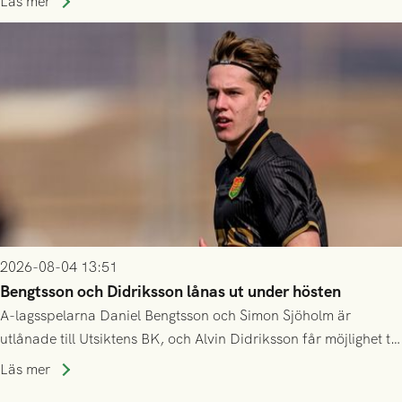
Husqvarna FF. Häng med och stötta grönsvart på plats!
Läs mer
2026-08-04 13:51
Bengtsson och Didriksson lånas ut under hösten
A-lagsspelarna Daniel Bengtsson och Simon Sjöholm är
utlånade till Utsiktens BK, och Alvin Didriksson får möjlighet till
speltid i Hestrafors genom föreningssamarbete.
Läs mer