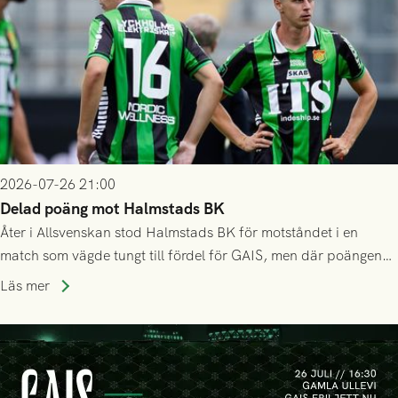
2026-07-26 21:00
Delad poäng mot Halmstads BK
Åter i Allsvenskan stod Halmstads BK för motståndet i en
match som vägde tungt till fördel för GAIS, men där poängen
delades efter dramatik på tilläggstid.
Läs mer