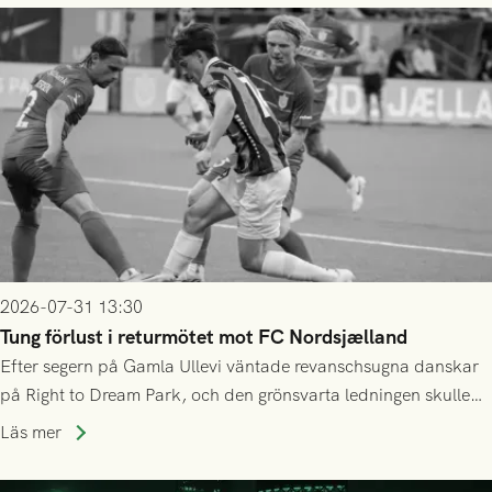
2026-07-31 13:30
Tung förlust i returmötet mot FC Nordsjælland
Efter segern på Gamla Ullevi väntade revanschsugna danskar
på Right to Dream Park, och den grönsvarta ledningen skulle
upphöra efter mindre än kvarten spelad. På lika mark visade
Läs mer
sig Nordsjälland numren för stora och matchen slutade i
tennissiffror och det grönsvarta europaäventyret tog slut.