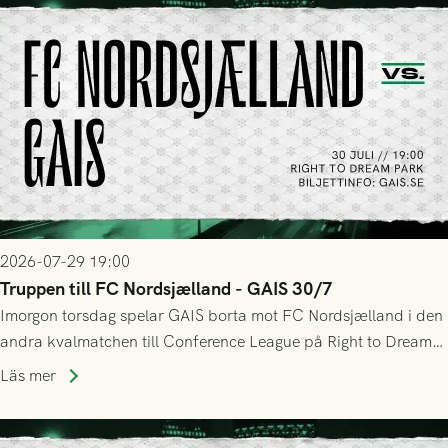
2026-07-29 19:00
Truppen till FC Nordsjælland - GAIS 30/7
Imorgon torsdag spelar GAIS borta mot FC Nordsjælland i den
andra kvalmatchen till Conference League på Right to Dream
Park! Fredrik Holmberg och ledarstaben har tagit ut följande
Läs mer
trupp till matchen: