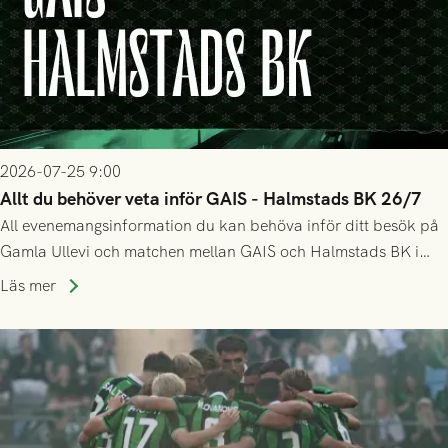
2026-07-25 9:00
Allt du behöver veta inför GAIS - Halmstads BK 26/7
All evenemangsinformation du kan behöva inför ditt besök på
Gamla Ullevi och matchen mellan GAIS och Halmstads BK i
Allsvenskan! Avspark kl 16.30 på söndag 26/7.
Läs mer