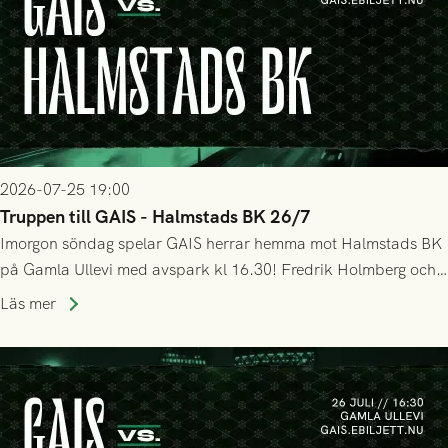
2026-07-25 19:00
Truppen till GAIS - Halmstads BK 26/7
Imorgon söndag spelar GAIS herrar hemma mot Halmstads BK
på Gamla Ullevi med avspark kl 16.30! Fredrik Holmberg och
ledarstaben har tagit ut följande trupp till matchen:
Läs mer