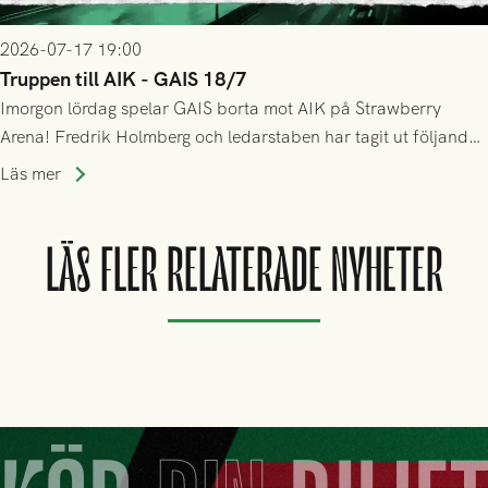
2026-07-17 19:00
Truppen till AIK - GAIS 18/7
Imorgon lördag spelar GAIS borta mot AIK på Strawberry
Arena! Fredrik Holmberg och ledarstaben har tagit ut följande
trupp till matchen:
Läs mer
LÄS FLER RELATERADE NYHETER