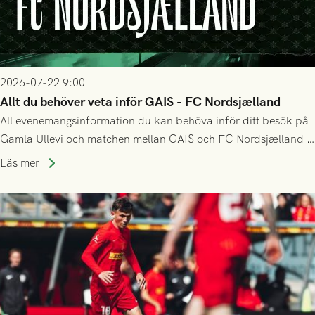
2026-07-22 9:00
Allt du behöver veta inför GAIS - FC Nordsjælland
All evenemangsinformation du kan behöva inför ditt besök på
Gamla Ullevi och matchen mellan GAIS och FC Nordsjælland i
kvalet till Conference League! Avspark kl 19.00 på torsdag
Läs mer
23/7.