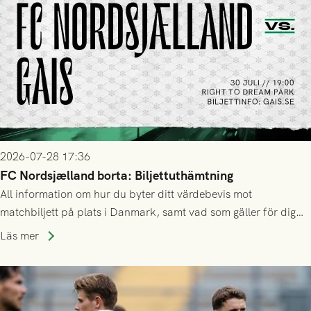
2026-07-28 17:36
FC Nordsjælland borta: Biljettuthämtning
All information om hur du byter ditt värdebevis mot
matchbiljett på plats i Danmark, samt vad som gäller för dig
som står på reservlista eller fått förhinder.
Läs mer