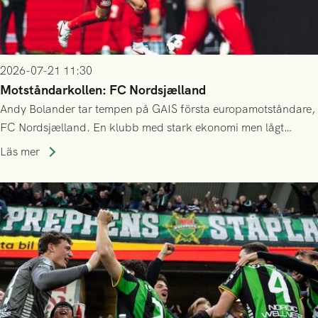
2026-07-21 11:30
Motståndarkollen: FC Nordsjælland
Andy Bolander tar tempen på GAIS första europamotståndare,
FC Nordsjælland. En klubb med stark ekonomi men lågt
publiksnitt, ett lag med både kollektiv styrka och individuell
Läs mer
finess.