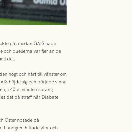
ryckte på, medan GAIS hade
e och duellerna var fler än de
all det.
 den högt och hårt till vänster om
AIS höjde sig och började vinna
hen, i 40:e minuten sprang
des det på straff när Diabate
och Öster nosade på
n, Lundgren hittade ytor och