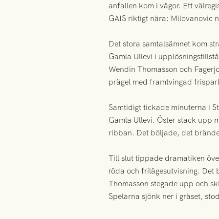
anfallen kom i vågor. Ett välregi
GAIS riktigt nära: Milovanovic 
Det stora samtalsämnet kom stra
Gamla Ullevi i upplösningstills
Wendin Thomasson och Fagerjord 
prägel med framtvingad frispark,
Samtidigt tickade minuterna i S
Gamla Ullevi. Öster stack upp me
ribban. Det böljade, det brände,
Till slut tippade dramatiken öv
röda och frilägesutvisning. Det b
Thomasson stegade upp och skic
Spelarna sjönk ner i gräset, sto