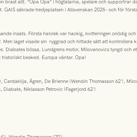
n brast allt. “Opa Opa” i högtalarna, spelare och supportrar 
slut. GAIS säkrade tredjeplatsen i Allsvenskan 2025– och för fö
sande insats. Första halvlek var hackig, kvitteringen onödig oc
 Men laget visade sin ryggrad och hittade sätt att kontrollera k
des. Diabates bössa, Lundgrens motor, Milovanovics tyngd och et
ett historiskt besked. Europa väntar. Opa!
), Cardaklija, Ågren, De Brienne (Wendin Thomasson 62'), Milo
, Diabate, Niklasson Petrovic (Fagerjord 62')
64'), Wendin Thomasson (70')