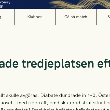
g
Klubben
Gå på match
S
de tredjeplatsen ef
allt skulle avgöras. Diabate dundrade in 1–0, Öste
aoset – med ribbträff, omdiskuterad straffsituatio