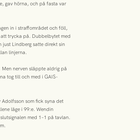
ate, gav hörna, och på fasta var
en in i straffområdet och föll,
å att trycka på. Dubbelbytet med
ust Lindberg satte direkt sin
lan linjerna.
. Men nerven släppte aldrig på
na tog till och med i GAIS-
v Adolfsson som fick syna det
yllene läge i 99:e. Wendin
slutsignalen med 1–1 på tavlan.
lm.