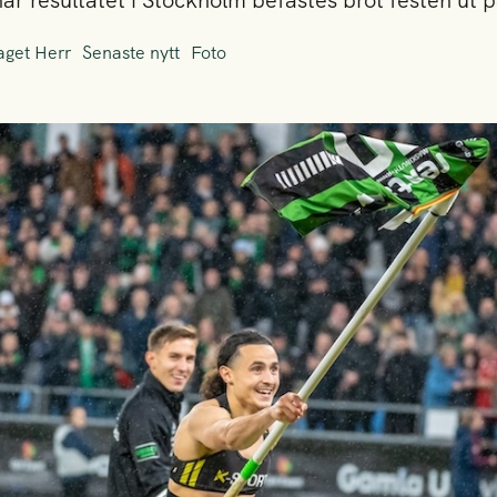
är resultatet i Stockholm befästes bröt festen ut 
aget Herr
Senaste nytt
Foto