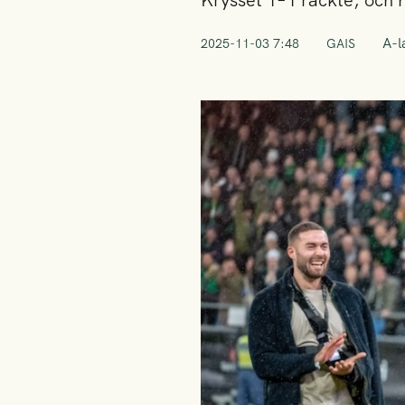
Krysset 1–1 räckte, och n
A-l
2025-11-03 7:48
GAIS