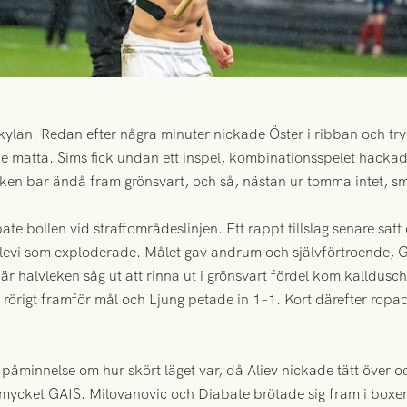
kylan. Redan efter några minuter nickade Öster i ribban och t
de matta. Sims fick undan ett inspel, kombinationsspelet hackad
en bar ändå fram grönsvart, och så, nästan ur tomma intet, sm
te bollen vid straffområdeslinjen. Ett rappt tillslag senare satt
llevi som exploderade. Målet gav andrum och självförtroende, G
r halvleken såg ut att rinna ut i grönsvart fördel kom kalldusc
l, rörigt framför mål och Ljung petade in 1–1. Kort därefter ropa
åminnelse om hur skört läget var, då Aliev nickade tätt över 
 mycket GAIS. Milovanovic och Diabate brötade sig fram i boxe