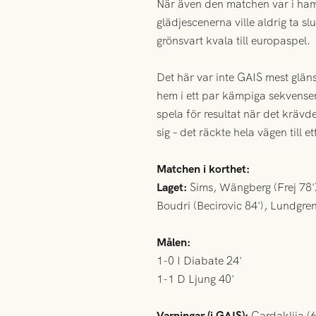
När även den matchen var i ham
glädjescenerna ville aldrig ta 
grönsvart kvala till europaspel.
Det här var inte GAIS mest glän
hem i ett par kämpiga sekvenser.
spela för resultat när det kräv
sig – det räckte hela vägen till 
Matchen i korthet:
Laget:
Sims, Wängberg (Frej 78'
Boudri (Becirovic 84'), Lundgren
Målen:
1-0 I Diabate 24'
1-1 D Ljung 40'
Varningar (i GAIS):
Cardaklija (