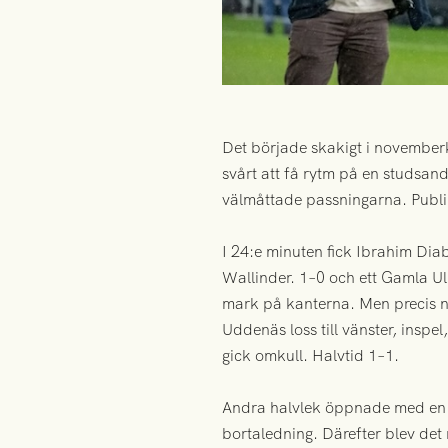
Det började skakigt i november
svårt att få rytm på en studsan
välmåttade passningarna. Publik
I 24:e minuten fick Ibrahim Diaba
Wallinder. 1–0 och ett Gamla U
mark på kanterna. Men precis nä
Uddenäs loss till vänster, inspe
gick omkull. Halvtid 1–1.
Andra halvlek öppnade med en p
bortaledning. Därefter blev det