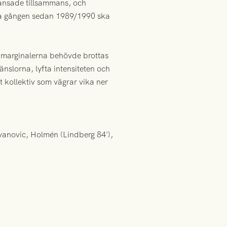
dansade tillsammans, och
rsta gången sedan 1989/1990 ska
h marginalerna behövde brottas
änslorna, lyfta intensiteten och
t kollektiv som vägrar vika ner
vanovic, Holmén (Lindberg 84'),