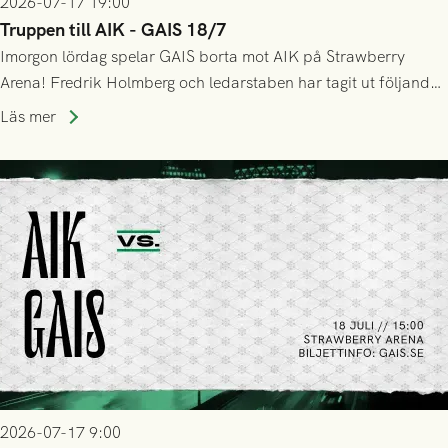
2026-07-17 19:00
Truppen till AIK - GAIS 18/7
Imorgon lördag spelar GAIS borta mot AIK på Strawberry
Arena! Fredrik Holmberg och ledarstaben har tagit ut följande
trupp till matchen:
Läs mer
2026-07-17 9:00