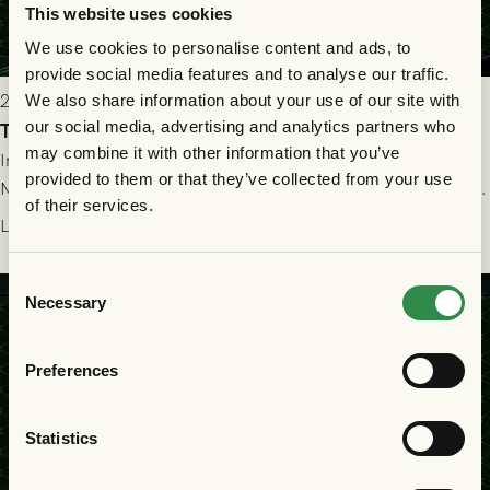
This website uses cookies
We use cookies to personalise content and ads, to
provide social media features and to analyse our traffic.
2026-07-22 19:00
We also share information about your use of our site with
our social media, advertising and analytics partners who
Truppen till GAIS - FC Nordsjælland 23/7
may combine it with other information that you’ve
Imorgon torsdag spelar GAIS herrar hemma mot FC
provided to them or that they’ve collected from your use
Nordsjælland på Gamla Ullevi med avspark kl 19.00! Fredrik
of their services.
Holmberg och ledarstaben har tagit ut följande trupp till
Läs mer
matchen:
Consent
Necessary
Selection
Preferences
Statistics