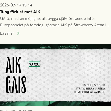
2026-07-19 15:14
Tung förlust mot AIK
GAIS, med en möjlighet att bygga självförtroende inför
Europaspelet på torsdag, gästade AIK på Strawberry Arena i
Stockholm . Men trots konstant hotande i första halvlek av
Läs mer
GAIS så var det AIK, i andra halvlek, som höjde tempot och
lyckades få in 2-0.