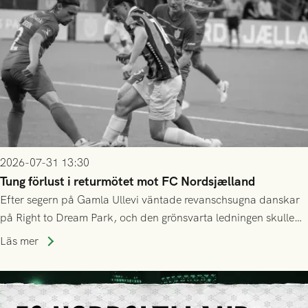
2026-07-31 13:30
Tung förlust i returmötet mot FC Nordsjælland
Efter segern på Gamla Ullevi väntade revanschsugna danskar
på Right to Dream Park, och den grönsvarta ledningen skulle
upphöra efter mindre än kvarten spelad. På lika mark visade
Läs mer
sig Nordsjälland numren för stora och matchen slutade i
tennissiffror och det grönsvarta europaäventyret tog slut.