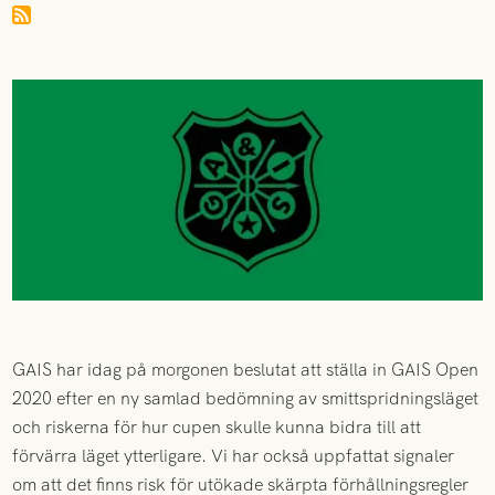
GAIS har idag på morgonen beslutat att ställa in GAIS Open
2020 efter en ny samlad bedömning av smittspridningsläget
och riskerna för hur cupen skulle kunna bidra till att
förvärra läget ytterligare. Vi har också uppfattat signaler
om att det finns risk för utökade skärpta förhållningsregler