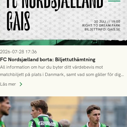
2026-07-28 17:36
FC Nordsjælland borta: Biljettuthämtning
All information om hur du byter ditt värdebevis mot
matchbiljett på plats i Danmark, samt vad som gäller för dig
som står på reservlista eller fått förhinder.
Läs mer