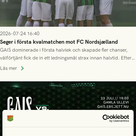
2026-07-24 16:40
Seger i första kvalmatchen mot FC Nordsjælland
GAIS dominerade i första halvlek och skapade fler chanser,
välförtjänt fick de in ett ledningsmål strax innan halvtid. Efter
halvtidsvilan sjönk tempot när Nordsjälland tilläts ha mer av
Läs mer
bollen, men GAIS försvarade sig disciplinerat och säkrade en
seger! Matchfoto: Mikael Josefsson & Lasse Ekström