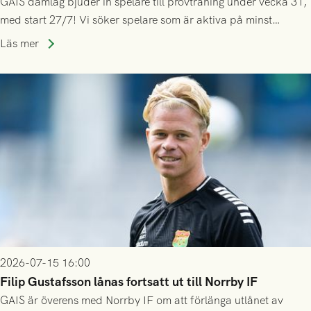
GAIS damlag bjuder in spelare till provträning under vecka 31,
med start 27/7! Vi söker spelare som är aktiva på minst
division 3-nivå.
Läs mer
2026-07-15 16:00
Filip Gustafsson lånas fortsatt ut till Norrby IF
GAIS är överens med Norrby IF om att förlänga utlånet av