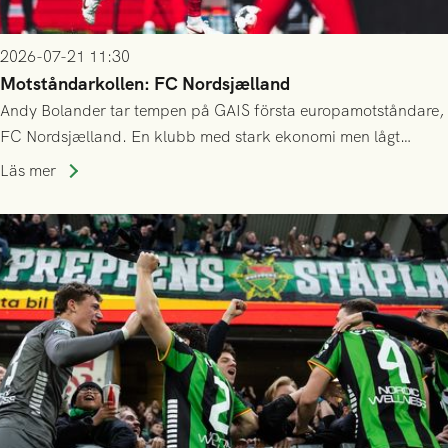
2026-07-21 11:30
Motståndarkollen: FC Nordsjælland
Andy Bolander tar tempen på GAIS första europamotståndare,
FC Nordsjælland. En klubb med stark ekonomi men lågt
publiksnitt, ett lag med både kollektiv styrka och individuell
Läs mer
finess.