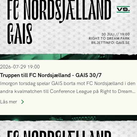
2026-07-29 19:00
Truppen till FC Nordsjælland - GAIS 30/7
Imorgon torsdag spelar GAIS borta mot FC Nordsjælland i den
andra kvalmatchen till Conference League på Right to Dream
Park! Fredrik Holmberg och ledarstaben har tagit ut följande
Läs mer
trupp till matchen: