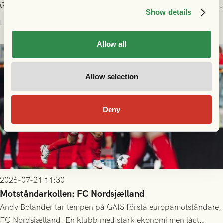
Gamla Ullevi och matchen mellan GAIS och FC Nordsjælland i
Show details
kvalet till Conference League! Avspark kl 19.00 på torsdag
Läs mer
23/7.
Allow all
Allow selection
Deny
2026-07-21 11:30
Motståndarkollen: FC Nordsjælland
Andy Bolander tar tempen på GAIS första europamotståndare,
FC Nordsjælland. En klubb med stark ekonomi men lågt