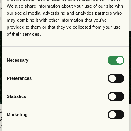
Imorgon torsdag spelar GAIS herrar hemma mot FC
We also share information about your use of our site with
Nordsjælland på Gamla Ullevi med avspark kl 19.00! Fredrik
our social media, advertising and analytics partners who
Holmberg och ledarstaben har tagit ut följande trupp till
Läs mer
may combine it with other information that you’ve
matchen:
provided to them or that they’ve collected from your use
of their services.
Consent
Necessary
Selection
Preferences
Statistics
2026-07-22 9:00
Marketing
Allt du behöver veta inför GAIS - FC Nordsjælland
All evenemangsinformation du kan behöva inför ditt besök på