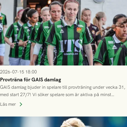
2026-07-15 18:00
Provträna för GAIS damlag
GAIS damlag bjuder in spelare till provträning under vecka 31,
med start 27/7! Vi söker spelare som är aktiva på minst
division 3-nivå.
Läs mer