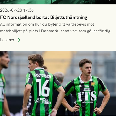
2026-07-28 17:36
FC Nordsjælland borta: Biljettuthämtning
All information om hur du byter ditt värdebevis mot
matchbiljett på plats i Danmark, samt vad som gäller för dig
som står på reservlista eller fått förhinder.
Läs mer