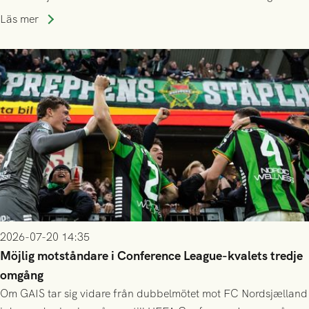
publiksnitt, ett lag med både kollektiv styrka och individuell
Läs mer
finess.
2026-07-20 14:35
Möjlig motståndare i Conference League-kvalets tredje
omgång
Om GAIS tar sig vidare från dubbelmötet mot FC Nordsjælland