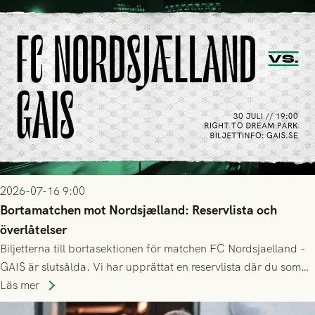
2026-07-16 9:00
Bortamatchen mot Nordsjælland: Reservlista och
överlåtelser
Biljetterna till bortasektionen för matchen FC Nordsjaelland -
GAIS är slutsålda. Vi har upprättat en reservlista där du som
ännu inte har någon biljett kan anmäla ditt intresse. Du kan
Läs mer
inte själv överlåta din biljett till någon annan.