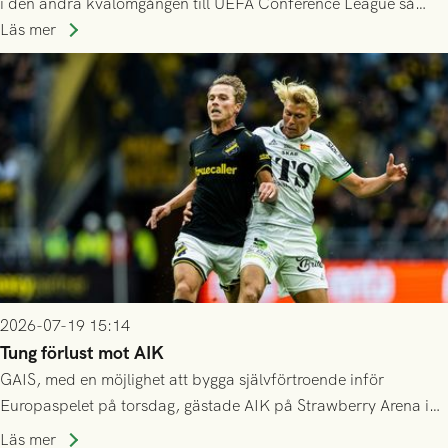
i den andra kvalomgången till UEFA Conference League så
spelas den tredje kvalomgången kort därpå. Motståndare blir
Läs mer
då vinnaren i mötet mellan isländska Valur och HŠK Zrinjski
Mostar från Bosnien och Hercegovina.
2026-07-19 15:14
Tung förlust mot AIK
GAIS, med en möjlighet att bygga självförtroende inför
Europaspelet på torsdag, gästade AIK på Strawberry Arena i
Stockholm . Men trots konstant hotande i första halvlek av
Läs mer