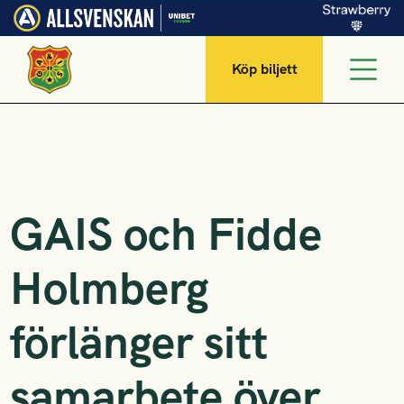
Köp biljett
GAIS och Fidde
Holmberg
förlänger sitt
samarbete över