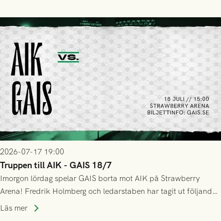
GAIS så var det AIK, i andra halvlek, som höjde tempot och
lyckades få in 2-0.
2026-07-17 19:00
Truppen till AIK - GAIS 18/7
Imorgon lördag spelar GAIS borta mot AIK på Strawberry
Arena! Fredrik Holmberg och ledarstaben har tagit ut följande
trupp till matchen:
Läs mer