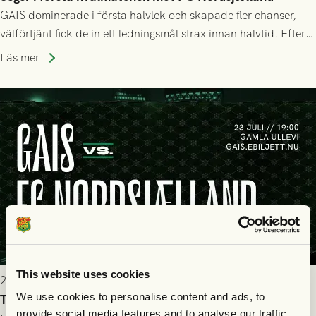
GAIS dominerade i första halvlek och skapade fler chanser,
välförtjänt fick de in ett ledningsmål strax innan halvtid. Efter
halvtidsvilan sjönk tempot när Nordsjälland tilläts ha mer av
Läs mer
bollen, men GAIS försvarade sig disciplinerat och säkrade en
seger! Matchfoto: Mikael Josefsson & Lasse Ekström
This website uses cookies
2026-07-22 19:00
We use cookies to personalise content and ads, to
Truppen till GAIS - FC Nordsjælland 23/7
provide social media features and to analyse our traffic.