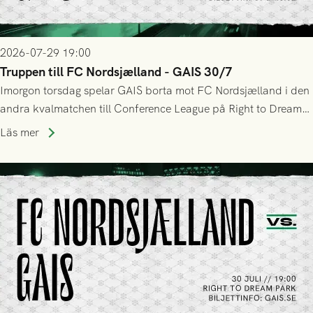
2026-07-29 19:00
Truppen till FC Nordsjælland - GAIS 30/7
Imorgon torsdag spelar GAIS borta mot FC Nordsjælland i den
andra kvalmatchen till Conference League på Right to Dream
Park! Fredrik Holmberg och ledarstaben har tagit ut följande
Läs mer
trupp till matchen: