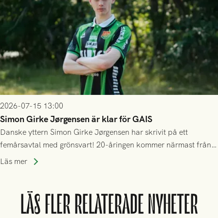
2026-07-15 13:00
Simon Girke Jørgensen är klar för GAIS
Danske yttern Simon Girke Jørgensen har skrivit på ett
femårsavtal med grönsvart! 20-åringen kommer närmast från
spel i färöiska Skála IF.
Läs mer
LÄS FLER RELATERADE NYHETER