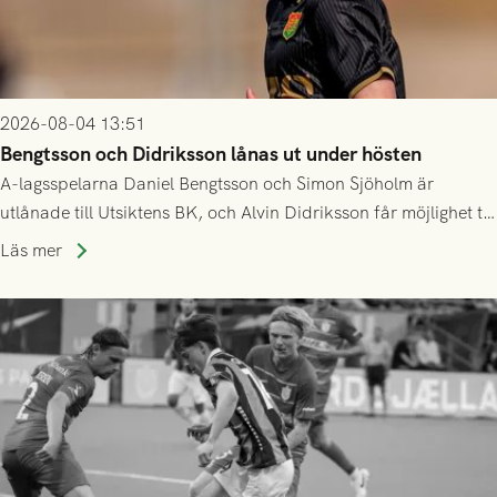
2026-08-04 13:51
Bengtsson och Didriksson lånas ut under hösten
A-lagsspelarna Daniel Bengtsson och Simon Sjöholm är
utlånade till Utsiktens BK, och Alvin Didriksson får möjlighet till
speltid i Hestrafors genom föreningssamarbete.
Läs mer