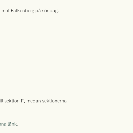
en mot Falkenberg på söndag.
ill sektion F, medan sektionerna
nna länk
.