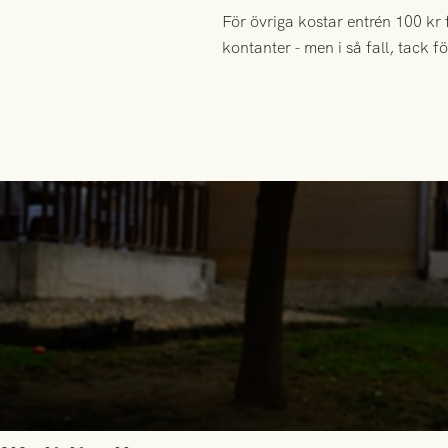
För övriga kostar entrén 100 k
kontanter - men i så fall, tack f