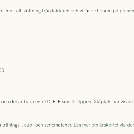
 emot all stöttning från läktaren och vi lär se honom på plan
00.
och det är bara entré D-E-F som är öppen. Ståplats hänvisas t
alla tränings-, cup- och seriematcher.
Läs mer om årskortet via de