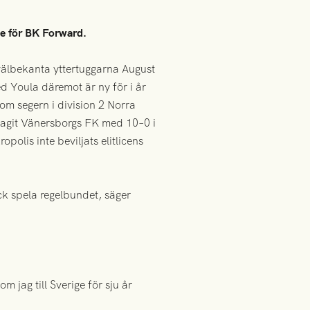
de för BK Forward.
välbekanta yttertuggarna August
d Youla däremot är ny för i år
 segern i division 2 Norra
slagit Vänersborgs FK med 10–0 i
polis inte beviljats elitlicens
ick spela regelbundet, säger
 jag till Sverige för sju år