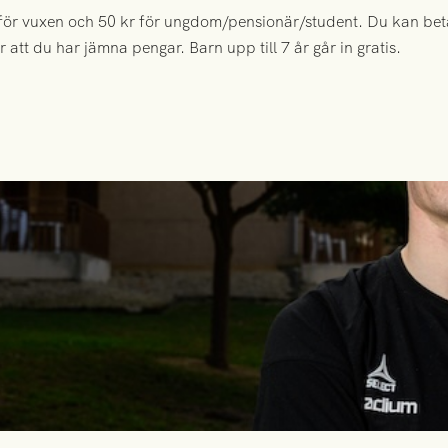
r för vuxen och 50 kr för ungdom/pensionär/student. Du kan be
ör att du har jämna pengar. Barn upp till 7 år går in gratis.