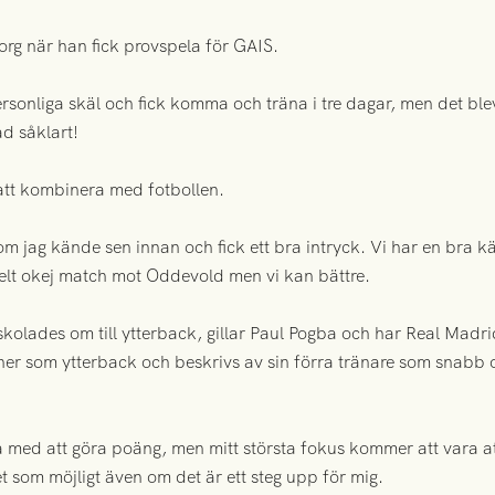
g när han fick provspela för GAIS.
ersonliga skäl och fick komma och träna i tre dagar, men det blev
ad såklart!
r att kombinera med fotbollen.
m jag kände sen innan och fick ett bra intryck. Vi har en bra kän
 helt okej match mot Oddevold men vi kan bättre.
lades om till ytterback, gillar Paul Pogba och har Real Madrid 
her som ytterback och beskrivs av sin förra tränare som snabb 
ra med att göra poäng, men mitt största fokus kommer att vara at
et som möjligt även om det är ett steg upp för mig.