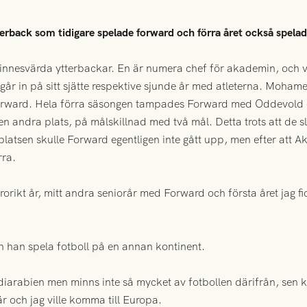
rback som tidigare spelade forward och förra året också spela
innesvärda ytterbackar. En är numera chef för akademin, och 
r in på sitt sjätte respektive sjunde år med atleterna. Mohame
orward. Hela förra säsongen tampades Forward med Oddevold om
 andra plats, på målskillnad med två mål. Detta trots att de 
atsen skulle Forward egentligen inte gått upp, men efter att Akro
rra.
ärorikt år, mitt andra seniorår med Forward och första året jag f
n han spela fotboll på en annan kontinent.
iarabien men minns inte så mycket av fotbollen därifrån, sen kom
och jag ville komma till Europa.