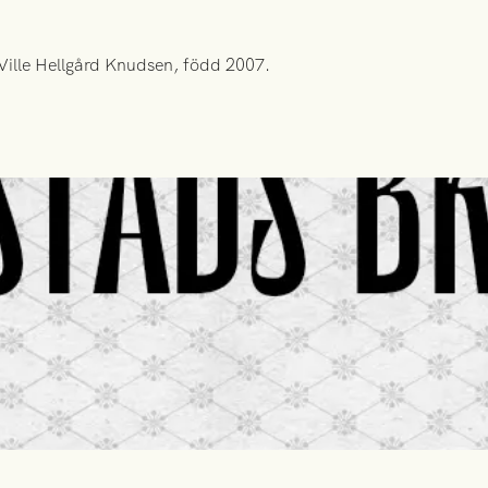
Ville Hellgård Knudsen, född 2007.