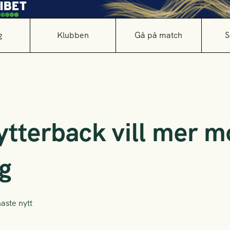
g
Klubben
Gå på match
S
ytterback vill mer m
g
aste nytt