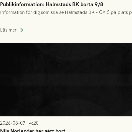
Publikinformation: Halmstads BK borta 9/8
Information för dig som ska se Halmstads BK - GAIS på plats p
Läs mer
2026-08-07 14:20
Nils Norlander har gått bort