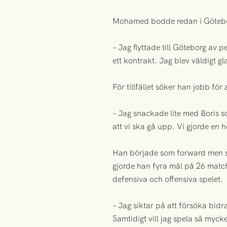
Mohamed bodde redan i Götebor
– Jag flyttade till Göteborg av p
ett kontrakt. Jag blev väldigt gl
För tillfället söker han jobb fö
– Jag snackade lite med Boris so
att vi ska gå upp. Vi gjorde en
Han började som forward men sko
gjorde han fyra mål på 26 matc
defensiva och offensiva spelet.
– Jag siktar på att försöka bid
Samtidigt vill jag spela så myck