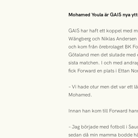
Mohamed Youla är GAIS nya ytte
GAIS har haft ett koppel med m
Wängberg och Niklas Andersen gå
och kom från örebrolaget BK F
Götaland men det slutade med en
sista matchen. I och med andrapl
fick Forward en plats i Ettan No
– Vi hade otur men det var ett l
Mohamed.
Innan han kom till Forward han
– Jag började med fotboll i Saud
sedan då min mamma bodde här 