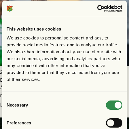
This website uses cookies
We use cookies to personalise content and ads, to
provide social media features and to analyse our traffic.
We also share information about your use of our site with
our social media, advertising and analytics partners who
may combine it with other information that you’ve
2026-07-26 21:00
provided to them or that they’ve collected from your use
Delad poäng mot Halmstads BK
of their services.
Åter i Allsvenskan stod Halmstads BK för motståndet i en
match som vägde tungt till fördel för GAIS, men där poängen
Consent
delades efter dramatik på tilläggstid.
Läs mer
Necessary
Selection
Preferences