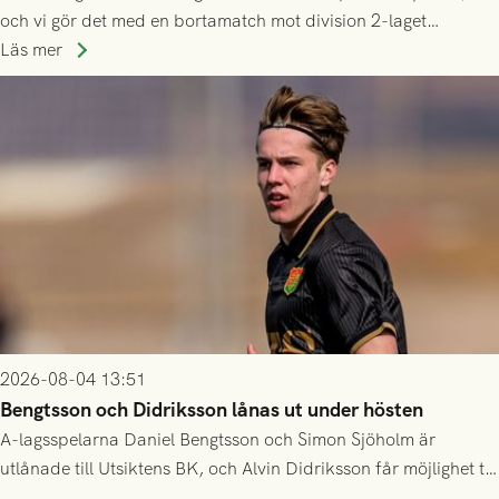
och vi gör det med en bortamatch mot division 2-laget
Husqvarna FF. Häng med och stötta grönsvart på plats!
Läs mer
2026-08-04 13:51
Bengtsson och Didriksson lånas ut under hösten
A-lagsspelarna Daniel Bengtsson och Simon Sjöholm är
utlånade till Utsiktens BK, och Alvin Didriksson får möjlighet till
speltid i Hestrafors genom föreningssamarbete.