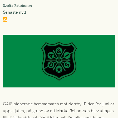
Szofia Jakobsson
Senaste nytt
GAIS planerade hemmamatch mot Norrby IF den 9:e juni är
uppskjuten, på grund av att Marko Johansson blev uttagen
till U21-landslaget. GAIS letar nytt lämpligt speldatum.