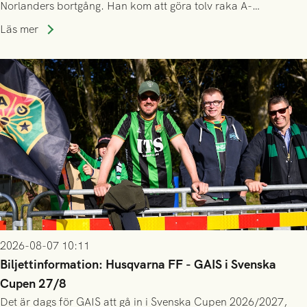
Norlanders bortgång. Han kom att göra tolv raka A-
lagssäsonger i Grönsvart och är en av få spelare som i GAIS
Läs mer
gjort fler än 200 matcher.
2026-08-07 10:11
Biljettinformation: Husqvarna FF - GAIS i Svenska
Cupen 27/8
Det är dags för GAIS att gå in i Svenska Cupen 2026/2027,