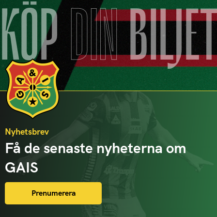
KÖP
DIN
BILJE
Nyhetsbrev
Få de senaste nyheterna om
GAIS
Prenumerera