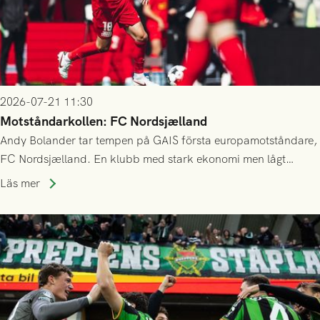
2026-07-21 11:30
Motståndarkollen: FC Nordsjælland
Andy Bolander tar tempen på GAIS första europamotståndare,
FC Nordsjælland. En klubb med stark ekonomi men lågt
publiksnitt, ett lag med både kollektiv styrka och individuell
Läs mer
finess.