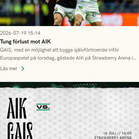
2026-07-19 15:14
Tung förlust mot AIK
GAIS, med en möjlighet att bygga självförtroende inför
Europaspelet på torsdag, gästade AIK på Strawberry Arena i
Stockholm . Men trots konstant hotande i första halvlek av
Läs mer
GAIS så var det AIK, i andra halvlek, som höjde tempot och
lyckades få in 2-0.