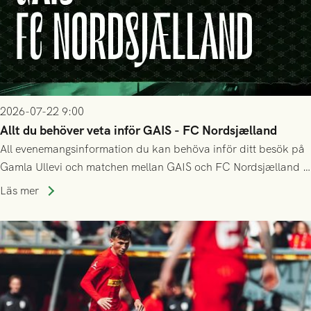
2026-07-22 9:00
Allt du behöver veta inför GAIS - FC Nordsjælland
All evenemangsinformation du kan behöva inför ditt besök på
Gamla Ullevi och matchen mellan GAIS och FC Nordsjælland i
kvalet till Conference League! Avspark kl 19.00 på torsdag
Läs mer
23/7.