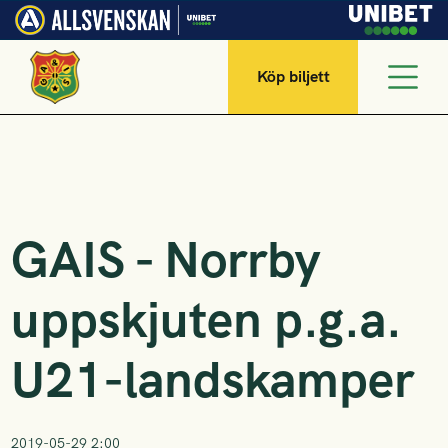
Köp biljett
GAIS - Norrby
uppskjuten p.g.a.
U21-landskamper
2019-05-29 2:00