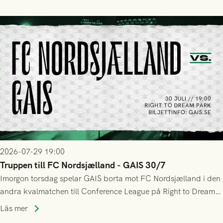
sig Nordsjälland numren för stora och matchen slutade i
tennissiffror och det grönsvarta europaäventyret tog slut.
2026-07-29 19:00
Truppen till FC Nordsjælland - GAIS 30/7
Imorgon torsdag spelar GAIS borta mot FC Nordsjælland i den
andra kvalmatchen till Conference League på Right to Dream
Park! Fredrik Holmberg och ledarstaben har tagit ut följande
Läs mer
trupp till matchen: