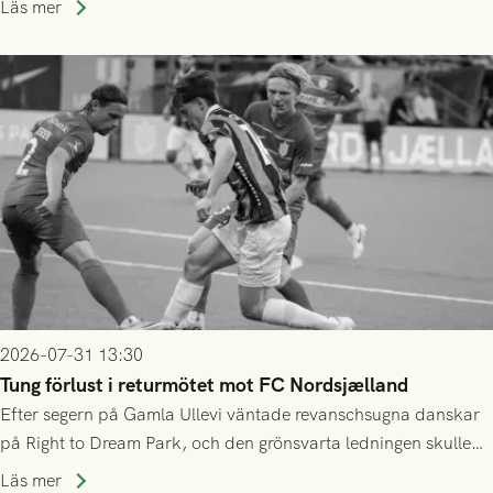
Läs mer
2026-07-31 13:30
Tung förlust i returmötet mot FC Nordsjælland
Efter segern på Gamla Ullevi väntade revanschsugna danskar
på Right to Dream Park, och den grönsvarta ledningen skulle
upphöra efter mindre än kvarten spelad. På lika mark visade
Läs mer