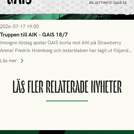
2026-07-17 19:00
Truppen till AIK - GAIS 18/7
Imorgon lördag spelar GAIS borta mot AIK på Strawberry
Arena! Fredrik Holmberg och ledarstaben har tagit ut följande
trupp till matchen:
Läs mer
LÄS FLER RELATERADE NYHETER