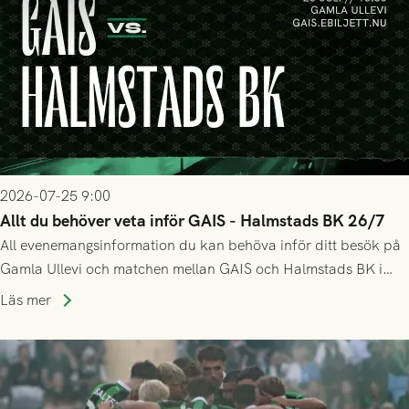
2026-07-25 9:00
Allt du behöver veta inför GAIS - Halmstads BK 26/7
All evenemangsinformation du kan behöva inför ditt besök på
Gamla Ullevi och matchen mellan GAIS och Halmstads BK i
Allsvenskan! Avspark kl 16.30 på söndag 26/7.
Läs mer