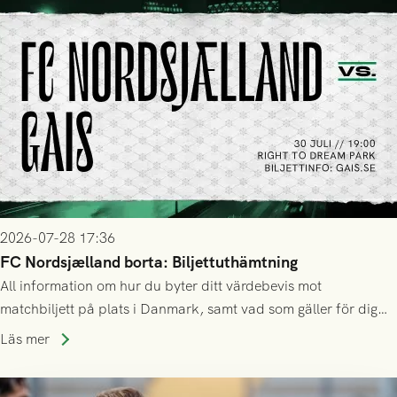
2026-07-28 17:36
FC Nordsjælland borta: Biljettuthämtning
All information om hur du byter ditt värdebevis mot
matchbiljett på plats i Danmark, samt vad som gäller för dig
som står på reservlista eller fått förhinder.
Läs mer