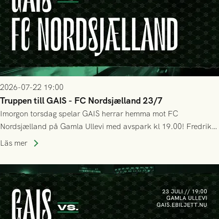
2026-07-22 19:00
Truppen till GAIS - FC Nordsjælland 23/7
Imorgon torsdag spelar GAIS herrar hemma mot FC
Nordsjælland på Gamla Ullevi med avspark kl 19.00! Fredrik
Holmberg och ledarstaben har tagit ut följande trupp till
Läs mer
matchen: