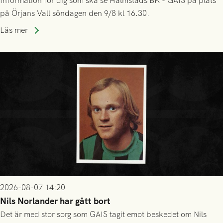
Information för dig som ska se Halmstads BK - GAIS på plats
på Örjans Vall söndagen den 9/8 kl 16.30.
Läs mer
2026-08-07 14:20
Nils Norlander har gått bort
Det är med stor sorg som GAIS tagit emot beskedet om Nils