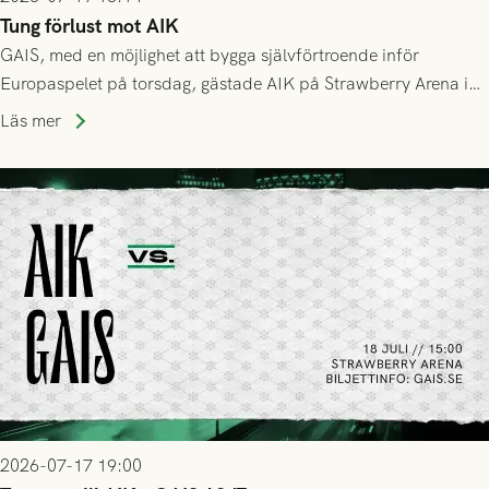
Tung förlust mot AIK
GAIS, med en möjlighet att bygga självförtroende inför
Europaspelet på torsdag, gästade AIK på Strawberry Arena i
Stockholm . Men trots konstant hotande i första halvlek av
Läs mer
GAIS så var det AIK, i andra halvlek, som höjde tempot och
lyckades få in 2-0.
2026-07-17 19:00