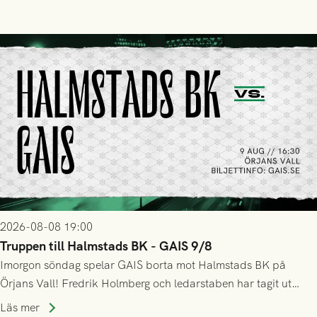
2026-08-08 19:00
Truppen till Halmstads BK - GAIS 9/8
Imorgon söndag spelar GAIS borta mot Halmstads BK på
Örjans Vall! Fredrik Holmberg och ledarstaben har tagit ut
följande trupp till matchen:
Läs mer