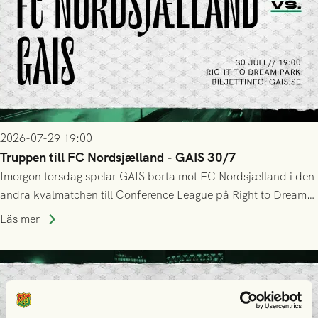
2026-07-29 19:00
Truppen till FC Nordsjælland - GAIS 30/7
Imorgon torsdag spelar GAIS borta mot FC Nordsjælland i den
andra kvalmatchen till Conference League på Right to Dream
Park! Fredrik Holmberg och ledarstaben har tagit ut följande
Läs mer
trupp till matchen: