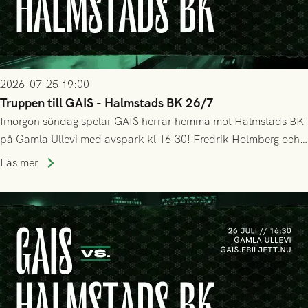
2026-07-25 19:00
Truppen till GAIS - Halmstads BK 26/7
Imorgon söndag spelar GAIS herrar hemma mot Halmstads BK
på Gamla Ullevi med avspark kl 16.30! Fredrik Holmberg och
ledarstaben har tagit ut följande trupp till matchen:
Läs mer