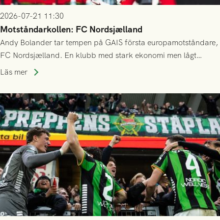
2026-07-21 11:30
Motståndarkollen: FC Nordsjælland
Andy Bolander tar tempen på GAIS första europamotståndare,
FC Nordsjælland. En klubb med stark ekonomi men lågt
publiksnitt, ett lag med både kollektiv styrka och individuell
Läs mer
finess.