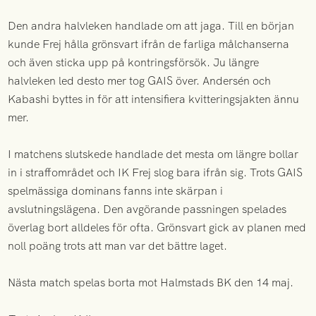
Den andra halvleken handlade om att jaga. Till en början
kunde Frej hålla grönsvart ifrån de farliga målchanserna
och även sticka upp på kontringsförsök. Ju längre
halvleken led desto mer tog GAIS över. Andersén och
Kabashi byttes in för att intensifiera kvitteringsjakten ännu
mer.
I matchens slutskede handlade det mesta om längre bollar
in i straffområdet och IK Frej slog bara ifrån sig. Trots GAIS
spelmässiga dominans fanns inte skärpan i
avslutningslägena. Den avgörande passningen spelades
överlag bort alldeles för ofta. Grönsvart gick av planen med
noll poäng trots att man var det bättre laget.
Nästa match spelas borta mot Halmstads BK den 14 maj.