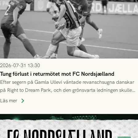
2026-07-31 13:30
Tung förlust i returmötet mot FC Nordsjælland
Efter segern på Gamla Ullevi väntade revanschsugna danskar
på Right to Dream Park, och den grönsvarta ledningen skulle
upphöra efter mindre än kvarten spelad. På lika mark visade
Läs mer
sig Nordsjälland numren för stora och matchen slutade i
tennissiffror och det grönsvarta europaäventyret tog slut.