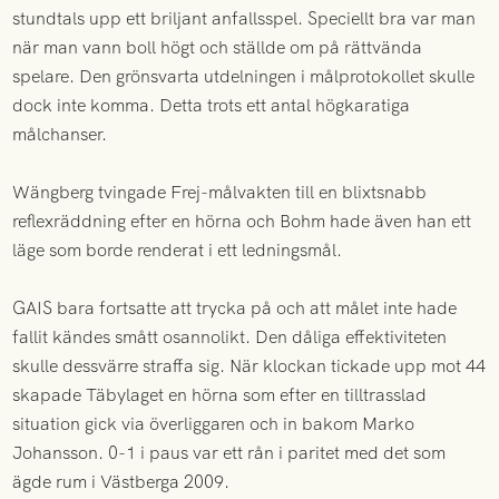
stundtals upp ett briljant anfallsspel. Speciellt bra var man
när man vann boll högt och ställde om på rättvända
spelare. Den grönsvarta utdelningen i målprotokollet skulle
dock inte komma. Detta trots ett antal högkaratiga
målchanser.
Wängberg tvingade Frej-målvakten till en blixtsnabb
reflexräddning efter en hörna och Bohm hade även han ett
läge som borde renderat i ett ledningsmål.
GAIS bara fortsatte att trycka på och att målet inte hade
fallit kändes smått osannolikt. Den dåliga effektiviteten
skulle dessvärre straffa sig. När klockan tickade upp mot 44
skapade Täbylaget en hörna som efter en tilltrasslad
situation gick via överliggaren och in bakom Marko
Johansson. 0-1 i paus var ett rån i paritet med det som
ägde rum i Västberga 2009.