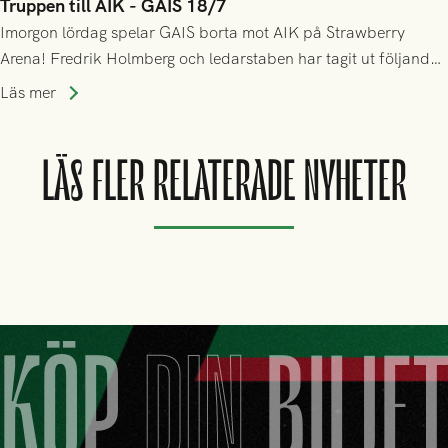
Truppen till AIK - GAIS 18/7
Imorgon lördag spelar GAIS borta mot AIK på Strawberry
Arena! Fredrik Holmberg och ledarstaben har tagit ut följande
trupp till matchen:
Läs mer
LÄS FLER RELATERADE NYHETER
KÖP
DIN
BILJE