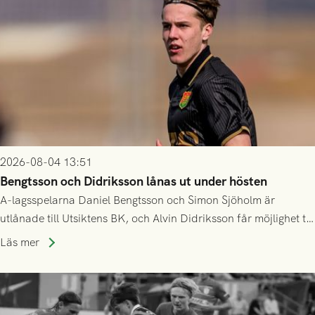
2026-08-04 13:51
Bengtsson och Didriksson lånas ut under hösten
A-lagsspelarna Daniel Bengtsson och Simon Sjöholm är
utlånade till Utsiktens BK, och Alvin Didriksson får möjlighet till
speltid i Hestrafors genom föreningssamarbete.
Läs mer