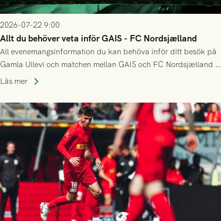
2026-07-22 9:00
Allt du behöver veta inför GAIS - FC Nordsjælland
All evenemangsinformation du kan behöva inför ditt besök på
Gamla Ullevi och matchen mellan GAIS och FC Nordsjælland i
kvalet till Conference League! Avspark kl 19.00 på torsdag
Läs mer
23/7.