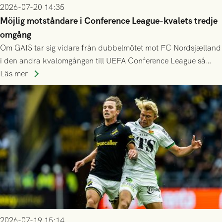
2026-07-20 14:35
Möjlig motståndare i Conference League-kvalets tredje
omgång
Om GAIS tar sig vidare från dubbelmötet mot FC Nordsjælland
i den andra kvalomgången till UEFA Conference League så
spelas den tredje kvalomgången kort därpå. Motståndare blir
Läs mer
då vinnaren i mötet mellan isländska Valur och HŠK Zrinjski
Mostar från Bosnien och Hercegovina.
2026-07-19 15:14