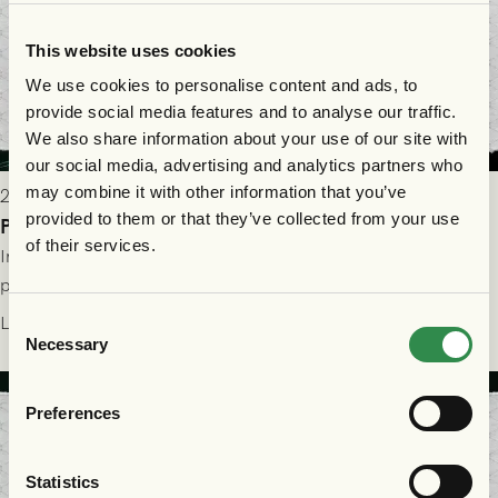
This website uses cookies
We use cookies to personalise content and ads, to
provide social media features and to analyse our traffic.
We also share information about your use of our site with
our social media, advertising and analytics partners who
may combine it with other information that you’ve
2026-07-29 9:15
provided to them or that they’ve collected from your use
Publikinformation: FC Nordsjælland - GAIS 30/7
of their services.
Information för dig som ska se FC Nordsjælland - GAIS på
plats på Right to Dream Park torsdagen den 30/7 kl. 19.00.
Läs mer
Consent
Necessary
Selection
Preferences
Statistics