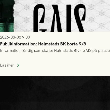
2026-08-08 9:00
Publikinformation: Halmstads BK borta 9/8
Information för dig som ska se Halmstads BK - GAIS på plats p
Läs mer