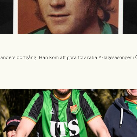
anders bortgång. Han kom att göra tolv raka A-lagssäsonger i Gr