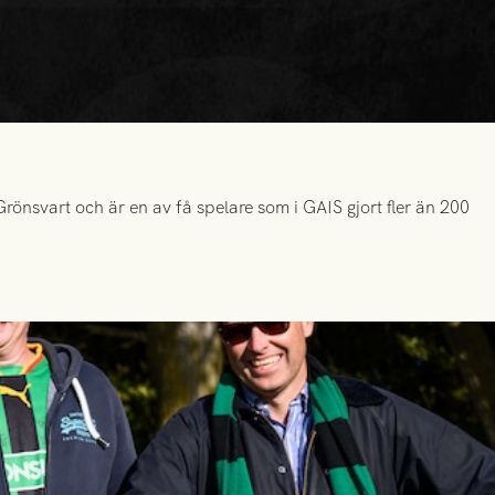
önsvart och är en av få spelare som i GAIS gjort fler än 200