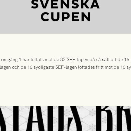
mgång 1 har lottats mot de 32 SEF-lagen på så sätt att de 16 
-lagen och de 16 sydligaste SEF-lagen lottades fritt mot de 16 s