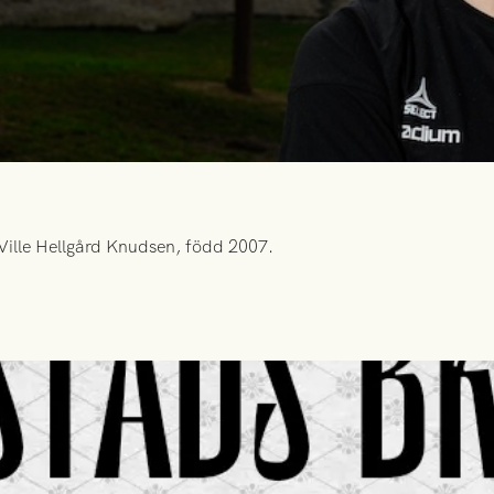
Ville Hellgård Knudsen, född 2007.