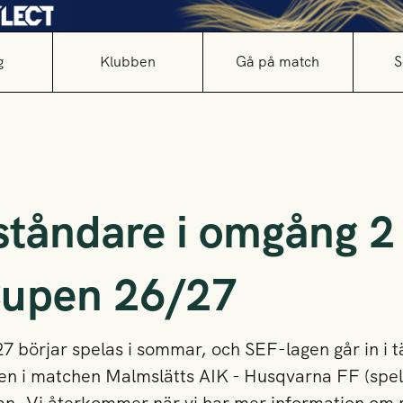
g
Klubben
Gå på match
S
tåndare i omgång 2
Cupen 26/27
börjar spelas i sommar, och SEF-lagen går in i t
en i matchen Malmslätts AIK - Husqvarna FF (spela