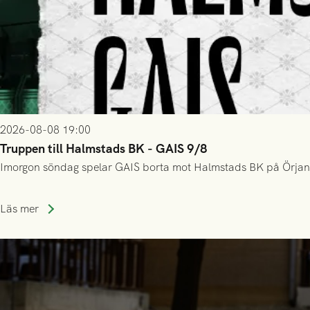
2026-08-08 19:00
Truppen till Halmstads BK - GAIS 9/8
Imorgon söndag spelar GAIS borta mot Halmstads BK på Örjans V
Läs mer