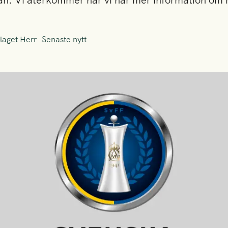
. Vi återkommer när vi har mer information om
laget Herr
Senaste nytt