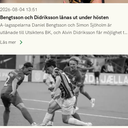
2026-08-04 13:51
Bengtsson och Didriksson lånas ut under hösten
A-lagsspelarna Daniel Bengtsson och Simon Sjöholm är
utlånade till Utsiktens BK, och Alvin Didriksson får möjlighet till
speltid i Hestrafors genom föreningssamarbete.
Läs mer