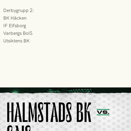
Derbygrupp 2:
BK Häcken
IF Elfsborg
Varbergs BoIS
Utsiktens BK