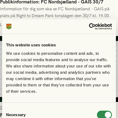
Publikinformation: FC Nordsjælland - GAIS 30/7
Information för dig som ska se FC Nordsjælland - GAIS på
plats på Right to Dream Park torsdagen den 30/7 kl. 19.00.
Läs mer
This website uses cookies
We use cookies to personalise content and ads, to
provide social media features and to analyse our traffic.
We also share information about your use of our site with
our social media, advertising and analytics partners who
may combine it with other information that you’ve
provided to them or that they’ve collected from your use
of their services.
2026-07-28 17:36
Consent
FC Nordsjælland borta: Biljettuthämtning
Necessary
Selection