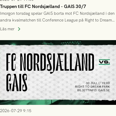
Truppen till FC Nordsjælland - GAIS 30/7
Imorgon torsdag spelar GAIS borta mot FC Nordsjælland i den
andra kvalmatchen till Conference League på Right to Dream
Park! Fredrik Holmberg och ledarstaben har tagit ut följande
Läs mer
trupp till matchen:
2026-07-29 9:15