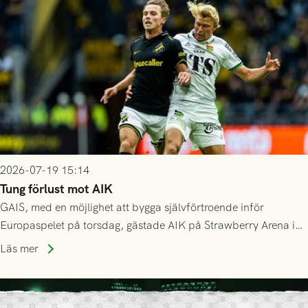
Mostar från Bosnien och Hercegovina.
2026-07-19 15:14
Tung förlust mot AIK
GAIS, med en möjlighet att bygga självförtroende inför
Europaspelet på torsdag, gästade AIK på Strawberry Arena i
Stockholm . Men trots konstant hotande i första halvlek av
Läs mer
GAIS så var det AIK, i andra halvlek, som höjde tempot och
lyckades få in 2-0.