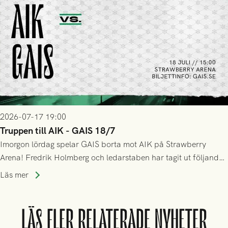
2026-07-17 19:00
Truppen till AIK - GAIS 18/7
Imorgon lördag spelar GAIS borta mot AIK på Strawberry
Arena! Fredrik Holmberg och ledarstaben har tagit ut följande
trupp till matchen:
Läs mer
LÄS FLER RELATERADE NYHETER