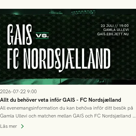
matchen:
2026-07-22 9:00
Allt du behöver veta inför GAIS - FC Nordsjælland
All evenemangsinformation du kan behöva inför ditt besök på
Gamla Ullevi och matchen mellan GAIS och FC Nordsjælland i
kvalet till Conference League! Avspark kl 19.00 på torsdag
Läs mer
23/7.