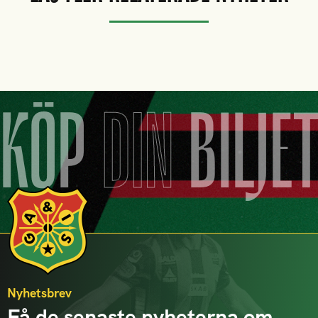
KÖP
DIN
BILJE
Nyhetsbrev
Få de senaste nyheterna om