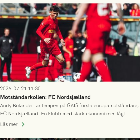
2026-07-21 11:30
Motståndarkollen: FC Nordsjælland
Andy Bolander tar tempen på GAIS första europamotståndare,
FC Nordsjælland. En klubb med stark ekonomi men lågt
publiksnitt, ett lag med både kollektiv styrka och individuell
Läs mer
finess.