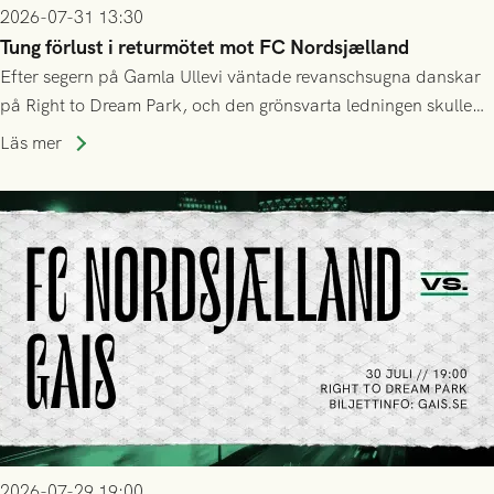
2026-07-31 13:30
Tung förlust i returmötet mot FC Nordsjælland
Efter segern på Gamla Ullevi väntade revanschsugna danskar
på Right to Dream Park, och den grönsvarta ledningen skulle
upphöra efter mindre än kvarten spelad. På lika mark visade
Läs mer
sig Nordsjälland numren för stora och matchen slutade i
tennissiffror och det grönsvarta europaäventyret tog slut.
2026-07-29 19:00