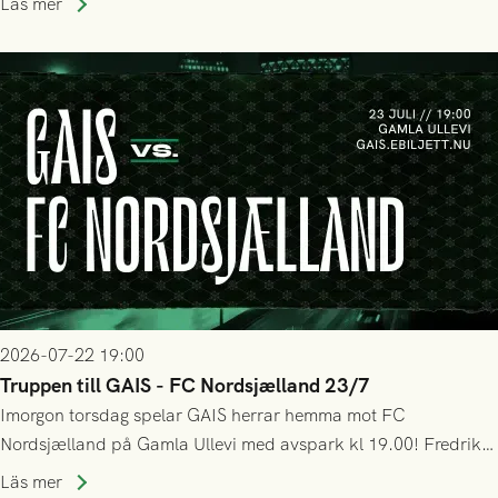
Läs mer
bollen, men GAIS försvarade sig disciplinerat och säkrade en
seger! Matchfoto: Mikael Josefsson & Lasse Ekström
2026-07-22 19:00
Truppen till GAIS - FC Nordsjælland 23/7
Imorgon torsdag spelar GAIS herrar hemma mot FC
Nordsjælland på Gamla Ullevi med avspark kl 19.00! Fredrik
Holmberg och ledarstaben har tagit ut följande trupp till
Läs mer