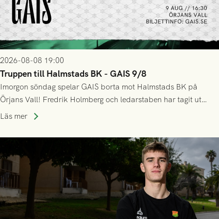
2026-08-08 19:00
Truppen till Halmstads BK - GAIS 9/8
Imorgon söndag spelar GAIS borta mot Halmstads BK på
Örjans Vall! Fredrik Holmberg och ledarstaben har tagit ut
följande trupp till matchen:
Läs mer