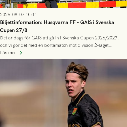
2026-08-07 10:11
Biljettinformation: Husqvarna FF - GAIS i Svenska
Cupen 27/8
Det är dags för GAIS att gå in i Svenska Cupen 2026/2027,
och vi gör det med en bortamatch mot division 2-laget
Husqvarna FF. Häng med och stötta grönsvart på plats!
Läs mer