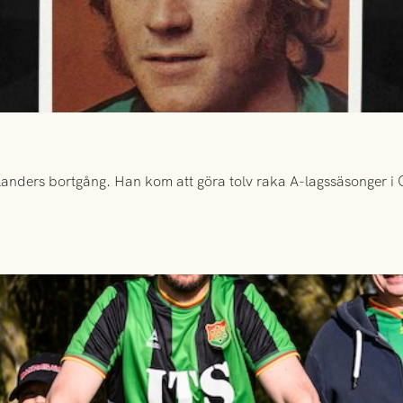
anders bortgång. Han kom att göra tolv raka A-lagssäsonger i Gr