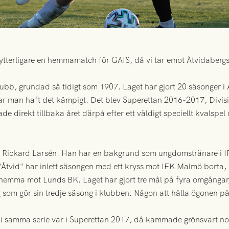
ytterligare en hemmamatch för GAIS, då vi tar emot Åtvidaberg
lubb, grundad så tidigt som 1907. Laget har gjort 20 säsonger 
 har man haft det kämpigt. Det blev Superettan 2016-2017, Div
de direkt tillbaka året därpå efter ett väldigt speciellt kvalspe
ter Rickard Larsén. Han har en bakgrund som ungdomstränare i
. "Åtvid" har inlett säsongen med ett kryss mot IFK Malmö borta
 hemma mot Lunds BK. Laget har gjort tre mål på fyra omgångar,
g som gör sin tredje säsong i klubben. Någon att hålla ögonen på
 i samma serie var i Superettan 2017, då kammade grönsvart nol