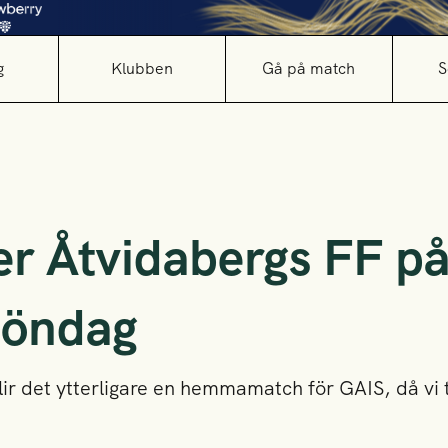
g
Klubben
Gå på match
S
r Åtvidabergs FF p
 söndag
ir det ytterligare en hemmamatch för GAIS, då vi