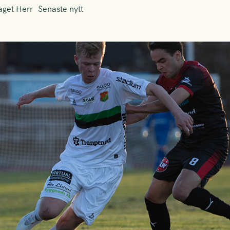
aget Herr
Senaste nytt