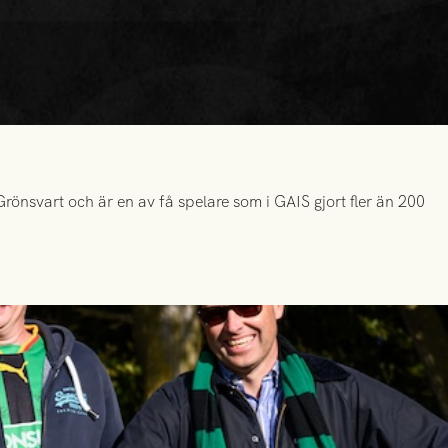
önsvart och är en av få spelare som i GAIS gjort fler än 200