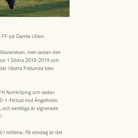
s FF på Gamla Ullevi.
i Allsvenskan, men sedan den
ision 1 Södra 2018-2019 och
l där Västra Frölunda blev
 IFK Norrköping och sedan
, 0-1-förlust mot Ängelholm
 och samtliga är signerade
!
l i mötena. På söndag är det