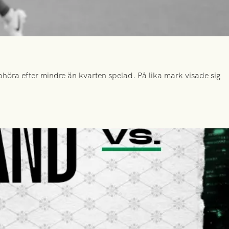
höra efter mindre än kvarten spelad. På lika mark visade sig