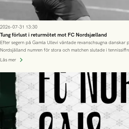
2026-07-31 13:30
Tung förlust i returmötet mot FC Nordsjælland
Efter segern på Gamla Ullevi väntade revanschsugna danskar på
Nordsjälland numren för stora och matchen slutade i tennissiffr
Läs mer