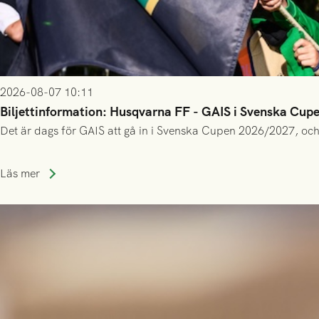
2026-08-07 10:11
Biljettinformation: Husqvarna FF - GAIS i Svenska Cup
Det är dags för GAIS att gå in i Svenska Cupen 2026/2027, och
Läs mer