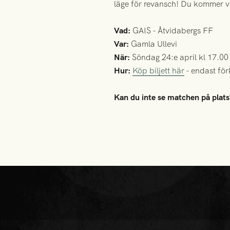
läge för revansch! Du kommer v
Vad:
GAIS - Åtvidabergs FF
Var:
Gamla Ullevi
När:
Söndag 24:e april kl 17.00
Hur:
Köp biljett här
- endast för
Kan du inte se matchen på plats