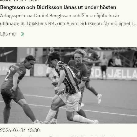
Bengtsson och Didriksson lånas ut under hösten
A-lagsspelarna Daniel Bengtsson och Simon Sjöholm är
utlånade till Utsiktens BK, och Alvin Didriksson får möjlighet till
speltid i Hestrafors genom föreningssamarbete.
Läs mer
2026-07-31 13:30