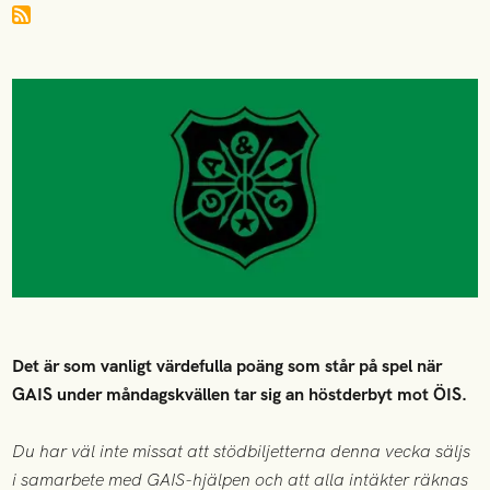
Det är som vanligt värdefulla poäng som står på spel när
GAIS under måndagskvällen tar sig an höstderbyt mot ÖIS.
Du har väl inte missat att stödbiljetterna denna vecka säljs
i samarbete med GAIS-hjälpen och att alla intäkter räknas