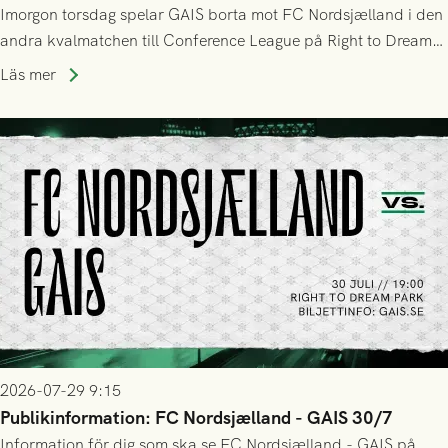
Imorgon torsdag spelar GAIS borta mot FC Nordsjælland i den
andra kvalmatchen till Conference League på Right to Dream
Park! Fredrik Holmberg och ledarstaben har tagit ut följande
Läs mer
trupp till matchen:
2026-07-29 9:15
Publikinformation: FC Nordsjælland - GAIS 30/7
Information för dig som ska se FC Nordsjælland - GAIS på