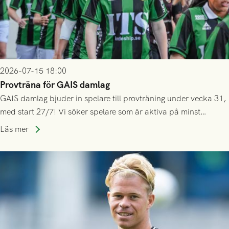
2026-07-15 18:00
Provträna för GAIS damlag
GAIS damlag bjuder in spelare till provträning under vecka 31,
med start 27/7! Vi söker spelare som är aktiva på minst
division 3-nivå.
Läs mer