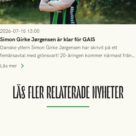
2026-07-15 13:00
Simon Girke Jørgensen är klar för GAIS
Danske yttern Simon Girke Jørgensen har skrivit på ett
femårsavtal med grönsvart! 20-åringen kommer närmast från
spel i färöiska Skála IF.
Läs mer
LÄS FLER RELATERADE NYHETER