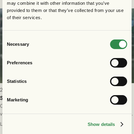
may combine it with other information that you’ve
provided to them or that they’ve collected from your use
of their services.
Consent
Necessary
Selection
Preferences
Statistics
2026-07-24 16:40
Seger i första kvalmatchen mot FC Nordsjælland
Marketing
GAIS dominerade i första halvlek och skapade fler chanser,
välförtjänt fick de in ett ledningsmål strax innan halvtid. Efter
halvtidsvilan sjönk tempot när Nordsjälland tilläts ha mer av
Läs mer
Show details
bollen, men GAIS försvarade sig disciplinerat och säkrade en