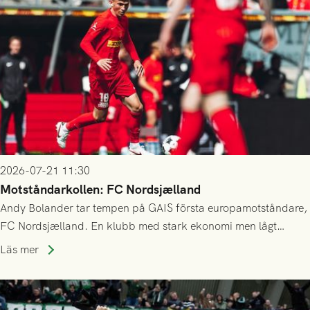
2026-07-21 11:30
Motståndarkollen: FC Nordsjælland
Andy Bolander tar tempen på GAIS första europamotståndare,
FC Nordsjælland. En klubb med stark ekonomi men lågt
publiksnitt, ett lag med både kollektiv styrka och individuell
Läs mer
finess.