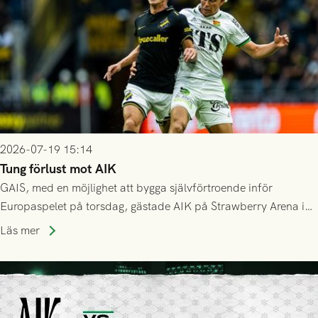
2026-07-19 15:14
Tung förlust mot AIK
GAIS, med en möjlighet att bygga självförtroende inför
Europaspelet på torsdag, gästade AIK på Strawberry Arena i
Stockholm . Men trots konstant hotande i första halvlek av
Läs mer
GAIS så var det AIK, i andra halvlek, som höjde tempot och
lyckades få in 2-0.