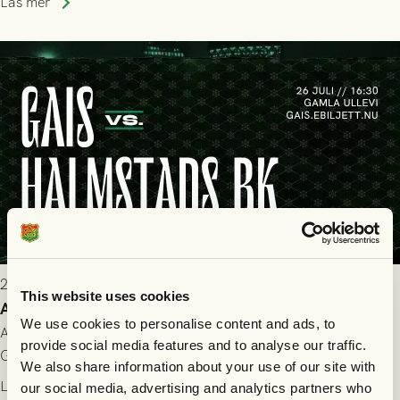
Läs mer
2026-07-25 9:00
This website uses cookies
Allt du behöver veta inför GAIS - Halmstads BK 26/7
We use cookies to personalise content and ads, to
All evenemangsinformation du kan behöva inför ditt besök på
provide social media features and to analyse our traffic.
Gamla Ullevi och matchen mellan GAIS och Halmstads BK i
We also share information about your use of our site with
Allsvenskan! Avspark kl 16.30 på söndag 26/7.
Läs mer
our social media, advertising and analytics partners who