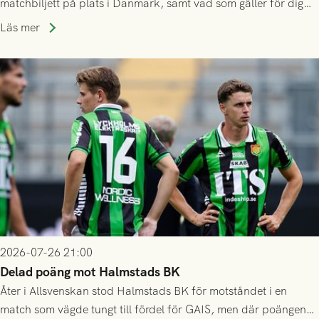
matchbiljett på plats i Danmark, samt vad som gäller för dig
som står på reservlista eller fått förhinder.
Läs mer
2026-07-26 21:00
Delad poäng mot Halmstads BK
Åter i Allsvenskan stod Halmstads BK för motståndet i en
match som vägde tungt till fördel för GAIS, men där poängen