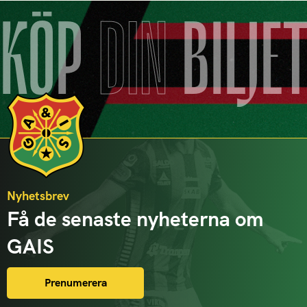
KÖP
DIN
BILJE
Nyhetsbrev
Få de senaste nyheterna om
GAIS
Prenumerera