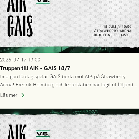
2026-07-17 19:00
Truppen till AIK - GAIS 18/7
Imorgon lördag spelar GAIS borta mot AIK på Strawberry
Arena! Fredrik Holmberg och ledarstaben har tagit ut följande
trupp till matchen:
Läs mer