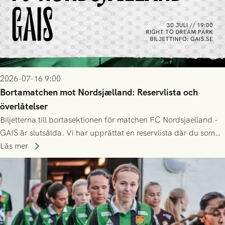
2026-07-16 9:00
Bortamatchen mot Nordsjælland: Reservlista och
överlåtelser
Biljetterna till bortasektionen för matchen FC Nordsjaelland -
GAIS är slutsålda. Vi har upprättat en reservlista där du som
ännu inte har någon biljett kan anmäla ditt intresse. Du kan
Läs mer
inte själv överlåta din biljett till någon annan.