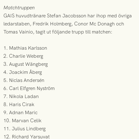
Matchtruppen
GAIS huvudtränare Stefan Jacobsson har ihop med övriga
ledarstaben, Fredrik Holmberg, Conor Mc Donagh och
Tomas Vainio, tagit ut följande trupp till matchen:
1. Mathias Karlsson
2. Charlie Weberg
3. August Wängberg
4. Joackim Åberg
5. Niclas Andersén
6. Carl Elfgren Nyström
7. Nikola Ladan
8. Haris Cirak
9. Adnan Maric
10. Marvan Celik
11. Julius Lindberg
12. Richard Yarsuvat