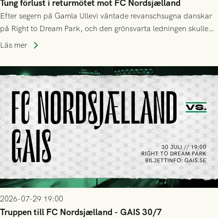
Tung förlust i returmötet mot FC Nordsjælland
Efter segern på Gamla Ullevi väntade revanschsugna danskar
på Right to Dream Park, och den grönsvarta ledningen skulle
upphöra efter mindre än kvarten spelad. På lika mark visade
Läs mer
sig Nordsjälland numren för stora och matchen slutade i
tennissiffror och det grönsvarta europaäventyret tog slut.
2026-07-29 19:00
Truppen till FC Nordsjælland - GAIS 30/7