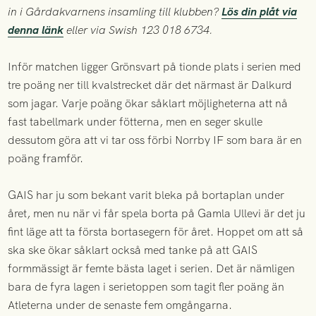
in i Gårdakvarnens insamling till klubben?
Lös din plåt via
denna länk
eller via Swish 123 018 6734.
Inför matchen ligger Grönsvart på tionde plats i serien med
tre poäng ner till kvalstrecket där det närmast är Dalkurd
som jagar. Varje poäng ökar såklart möjligheterna att nå
fast tabellmark under fötterna, men en seger skulle
dessutom göra att vi tar oss förbi Norrby IF som bara är en
poäng framför.
GAIS har ju som bekant varit bleka på bortaplan under
året, men nu när vi får spela borta på Gamla Ullevi är det ju
fint läge att ta första bortasegern för året. Hoppet om att så
ska ske ökar såklart också med tanke på att GAIS
formmässigt är femte bästa laget i serien. Det är nämligen
bara de fyra lagen i serietoppen som tagit fler poäng än
Atleterna under de senaste fem omgångarna.