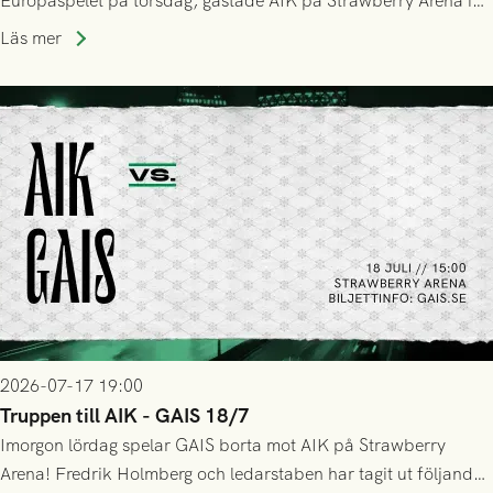
Europaspelet på torsdag, gästade AIK på Strawberry Arena i
Stockholm . Men trots konstant hotande i första halvlek av
Läs mer
GAIS så var det AIK, i andra halvlek, som höjde tempot och
lyckades få in 2-0.
2026-07-17 19:00
Truppen till AIK - GAIS 18/7
Imorgon lördag spelar GAIS borta mot AIK på Strawberry
Arena! Fredrik Holmberg och ledarstaben har tagit ut följande