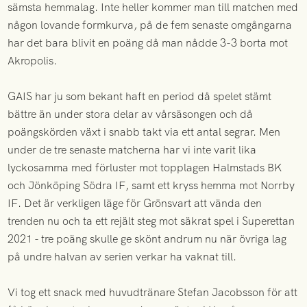
sämsta hemmalag. Inte heller kommer man till matchen med
någon lovande formkurva, på de fem senaste omgångarna
har det bara blivit en poäng då man nådde 3-3 borta mot
Akropolis.
GAIS har ju som bekant haft en period då spelet stämt
bättre än under stora delar av vårsäsongen och då
poängskörden växt i snabb takt via ett antal segrar. Men
under de tre senaste matcherna har vi inte varit lika
lyckosamma med förluster mot topplagen Halmstads BK
och Jönköping Södra IF, samt ett kryss hemma mot Norrby
IF. Det är verkligen läge för Grönsvart att vända den
trenden nu och ta ett rejält steg mot säkrat spel i Superettan
2021 - tre poäng skulle ge skönt andrum nu när övriga lag
på undre halvan av serien verkar ha vaknat till.
Vi tog ett snack med huvudtränare Stefan Jacobsson för att