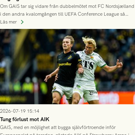
Om GAIS tar sig vidare från dubbelmötet mot FC Nordsjælland
i den andra kvalomgången till UEFA Conference League så
spelas den tredje kvalomgången kort därpå. Motståndare blir
Läs mer
då vinnaren i mötet mellan isländska Valur och HŠK Zrinjski
Mostar från Bosnien och Hercegovina.
2026-07-19 15:14
Tung förlust mot AIK
GAIS, med en möjlighet att bygga självförtroende inför