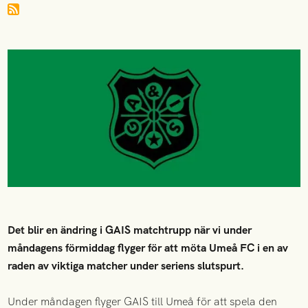
Det blir en ändring i GAIS matchtrupp när vi under
måndagens förmiddag flyger för att möta Umeå FC i en av
raden av viktiga matcher under seriens slutspurt.
Under måndagen flyger GAIS till Umeå för att spela den