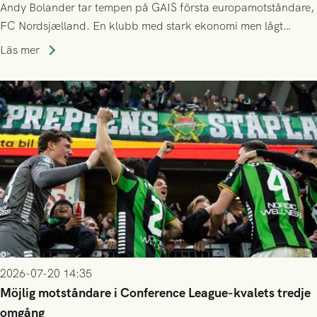
Andy Bolander tar tempen på GAIS första europamotståndare,
FC Nordsjælland. En klubb med stark ekonomi men lågt
publiksnitt, ett lag med både kollektiv styrka och individuell
Läs mer
finess.
2026-07-20 14:35
Möjlig motståndare i Conference League-kvalets tredje
omgång