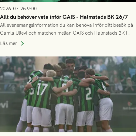
2026-07-25 9:00
Allt du behöver veta inför GAIS - Halmstads BK 26/7
All evenemangsinformation du kan behöva inför ditt besök på
Gamla Ullevi och matchen mellan GAIS och Halmstads BK i
Allsvenskan! Avspark kl 16.30 på söndag 26/7.
Läs mer