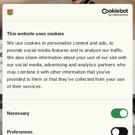
This website uses cookies
We use cookies to personalise content and ads, to
2026-08-04 13:51
provide social media features and to analyse our traffic.
Bengtsson och Didriksson lånas ut under hösten
We also share information about your use of our site with
A-lagsspelarna Daniel Bengtsson och Simon Sjöholm är
our social media, advertising and analytics partners who
utlånade till Utsiktens BK, och Alvin Didriksson får möjlighet till
may combine it with other information that you’ve
speltid i Hestrafors genom föreningssamarbete.
provided to them or that they’ve collected from your use
Läs mer
of their services.
Consent
Necessary
Selection
Preferences