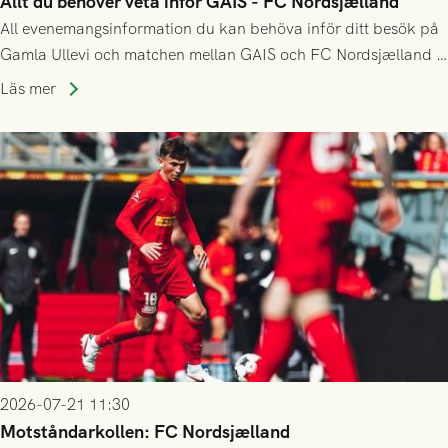
Allt du behöver veta inför GAIS - FC Nordsjælland
All evenemangsinformation du kan behöva inför ditt besök på
Gamla Ullevi och matchen mellan GAIS och FC Nordsjælland i
kvalet till Conference League! Avspark kl 19.00 på torsdag
Läs mer
23/7.
2026-07-21 11:30
Motståndarkollen: FC Nordsjælland