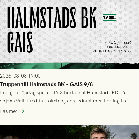
2026-08-08 19:00
Truppen till Halmstads BK - GAIS 9/8
Imorgon söndag spelar GAIS borta mot Halmstads BK på
Örjans Vall! Fredrik Holmberg och ledarstaben har tagit ut
följande trupp till matchen:
Läs mer