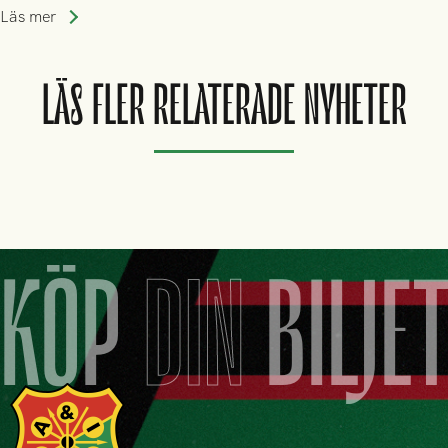
trupp till matchen:
Läs mer
LÄS FLER RELATERADE NYHETER
KÖP
DIN
BILJE