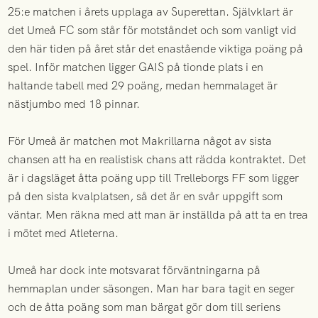
25:e matchen i årets upplaga av Superettan. Självklart är
det Umeå FC som står för motståndet och som vanligt vid
den här tiden på året står det enastående viktiga poäng på
spel. Inför matchen ligger GAIS på tionde plats i en
haltande tabell med 29 poäng, medan hemmalaget är
nästjumbo med 18 pinnar.
För Umeå är matchen mot Makrillarna något av sista
chansen att ha en realistisk chans att rädda kontraktet. Det
är i dagsläget åtta poäng upp till Trelleborgs FF som ligger
på den sista kvalplatsen, så det är en svår uppgift som
väntar. Men räkna med att man är inställda på att ta en trea
i mötet med Atleterna.
Umeå har dock inte motsvarat förväntningarna på
hemmaplan under säsongen. Man har bara tagit en seger
och de åtta poäng som man bärgat gör dom till seriens