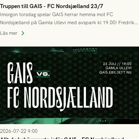
Truppen till GAIS - FC Nordsjælland 23/7
Imorgon torsdag spelar GAIS herrar hemma mot FC
Nordsjælland på Gamla Ullevi med avspark kl 19.00! Fredrik
Holmberg och ledarstaben har tagit ut följande trupp till
Läs mer
matchen:
2026-07-22 9:00