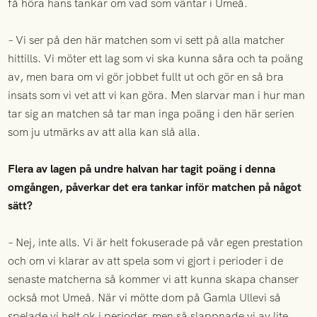
få höra hans tankar om vad som väntar i Umeå.
– Vi ser på den här matchen som vi sett på alla matcher
hittills. Vi möter ett lag som vi ska kunna såra och ta poäng
av, men bara om vi gör jobbet fullt ut och gör en så bra
insats som vi vet att vi kan göra. Men slarvar man i hur man
tar sig an matchen så tar man inga poäng i den här serien
som ju utmärks av att alla kan slå alla.
Flera av lagen på undre halvan har tagit poäng i denna
omgången, påverkar det era tankar inför matchen på något
sätt?
– Nej, inte alls. Vi är helt fokuserade på vår egen prestation
och om vi klarar av att spela som vi gjort i perioder i de
senaste matcherna så kommer vi att kunna skapa chanser
också mot Umeå. När vi mötte dom på Gamla Ullevi så
spelade vi helt ok i perioder, men så slappnade vi av lite