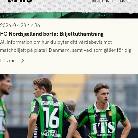
2026-07-28 17:36
FC Nordsjælland borta: Biljettuthämtning
All information om hur du byter ditt värdebevis mot
matchbiljett på plats i Danmark, samt vad som gäller för dig
som står på reservlista eller fått förhinder.
Läs mer