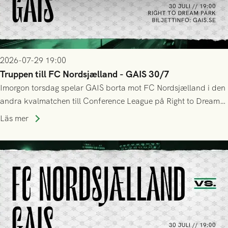
2026-07-29 19:00
Truppen till FC Nordsjælland - GAIS 30/7
Imorgon torsdag spelar GAIS borta mot FC Nordsjælland i den
andra kvalmatchen till Conference League på Right to Dream
Park! Fredrik Holmberg och ledarstaben har tagit ut följande
Läs mer
trupp till matchen: