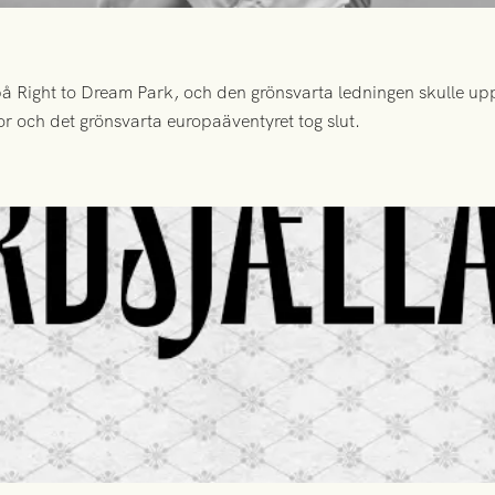
 Right to Dream Park, och den grönsvarta ledningen skulle upp
or och det grönsvarta europaäventyret tog slut.