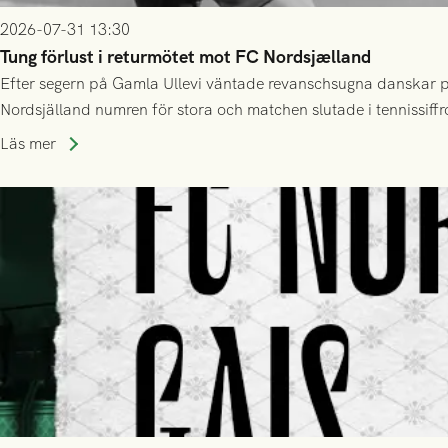
2026-07-31 13:30
Tung förlust i returmötet mot FC Nordsjælland
Efter segern på Gamla Ullevi väntade revanschsugna danskar på
Nordsjälland numren för stora och matchen slutade i tennissiffr
Läs mer