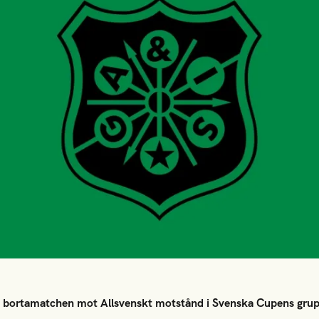
ra bortamatchen mot Allsvenskt motstånd i Svenska Cupens gru