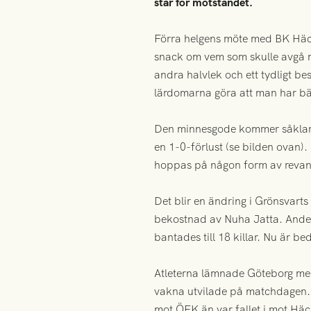
står för motståndet.
Förra helgens möte med BK Häck
snack om vem som skulle avgå m
andra halvlek och ett tydligt 
lärdomarna göra att man har bät
Den minnesgode kommer såklart 
en 1-0-förlust (se bilden ovan)
hoppas på någon form av revan
Det blir en ändring i Grönsvar
bekostnad av Nuha Jatta. Ander
bantades till 18 killar. Nu är be
Atleterna lämnade Göteborg med
vakna utvilade på matchdagen. G
mot ÖFK än var fallet i mot Hä