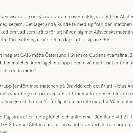
en visade sig omgående vara en övermäktig uppgift för Atleter
ed segern. Det laget ändå kunde ta med sig från den matchen
besked om vad som krävs för att hävda sig mot Allsvenskt motst
tre förutsättningar när det är dags att ta sig an ÖFK.
ihåg att GAIS mötte Östersund i Svenska Cupens kvartsfinal 20
. I den matchen kom laget inte upp i den nivå man visat inför m
sch i detta möte?
ts trupp jämfört med matchen på Bravida och det är att Niclas 
sén var uttagen i förra veckans 19-mannatrupp men blev den s
dömningen att han är 'fit for fight' om än inte redo för 90 minuter
 tåg strax efter fredag lunch och ankommer Jämtland vid 21-ti
AIS tränare Stefan Jacobsson sa inför avfärd att han hoppas at
cken.