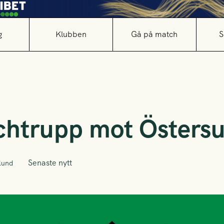
g
Klubben
Gå på match
S
chtrupp mot Östers
Senaste nytt
lund