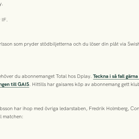
y.
 IF.
sson som pryder stödbiljetterna och du löser din plåt via Swis
 behöver du abonnemanget Total hos Dplay.
Teckna i så fall gärn
engen till GAIS
. Hittills har gaisares köp av abonnemang gett kl
bsson har ihop med övriga ledarstaben, Fredrik Holmberg, C
ill matchen: