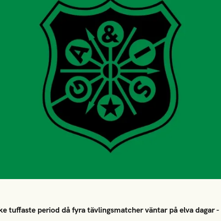
e tuffaste period då fyra tävlingsmatcher väntar på elva dagar 