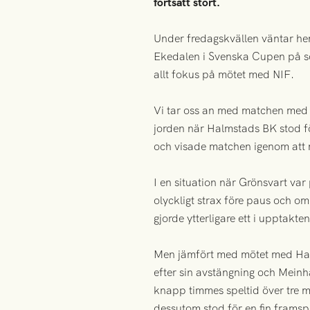
fortsatt stort.
Under fredagskvällen väntar he
Ekedalen i Svenska Cupen på sö
allt fokus på mötet med NIF.
Vi tar oss an med matchen med 
jorden när Halmstads BK stod f
och visade matchen igenom att 
I en situation när Grönsvart va
olyckligt strax före paus och o
gjorde ytterligare ett i upptak
Men jämfört med mötet med Halm
efter sin avstängning och Meinh
knapp timmes speltid över tre 
dessutom stod för en fin framspe