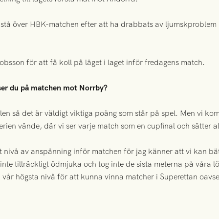
t stå över HBK-matchen efter att ha drabbats av ljumskproblem
bsson för att få koll på läget i laget inför fredagens match.
r ser du på matchen mot Norrby?
len så det är väldigt viktiga poäng som står på spel. Men vi kom
rien vände, där vi ser varje match som en cupfinal och sätter a
tt nivå av anspänning inför matchen för jag känner att vi kan bä
nte tillräckligt ödmjuka och tog inte de sista meterna på våra l
 vår högsta nivå för att kunna vinna matcher i Superettan oavse