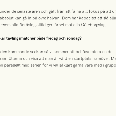
nder de senaste åren och gått från att få ha allt fokus på att und
absolut kan gå in på övre halvan. Dom har kapacitet att slå all
tersom alla Boråslag alltid ger järnet mot alla Göteborgslag.
pelar tävlingsmatcher både fredag och söndag?
der den kommande veckan så vi kommer att behöva rotera en del.
ramfötterna och visa att man är värd en startplats framöver. Men
n parallellt med serien för vi vill såklart gärna vara med i gru