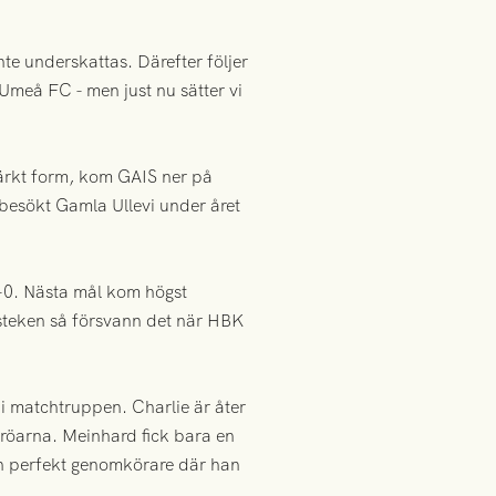
e underskattas. Därefter följer
meå FC - men just nu sätter vi
ärkt form, kom GAIS ner på
besökt Gamla Ullevi under året
1-0. Nästa mål kom högst
 steken så försvann det när HBK
 matchtruppen. Charlie är åter
äröarna. Meinhard fick bara en
en perfekt genomkörare där han