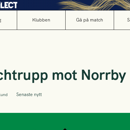
g
Klubben
Gå på match
S
htrupp mot Norrby 
Senaste nytt
lund