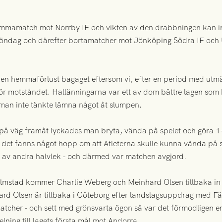
mmamatch mot Norrby IF och vikten av den drabbningen kan int
ndag och därefter bortamatcher mot Jönköping Södra IF och U
en hemmaförlust bagaget eftersom vi, efter en period med utm
ör motståndet. Hallänningarna var ett av dom bättre lagen som 
man inte tänkte lämna något åt slumpen.
r på väg framåt lyckades man bryta, vända på spelet och göra 
m det fanns något hopp om att Atleterna skulle kunna vända på
ten av andra halvlek - och därmed var matchen avgjord.
stad kommer Charlie Weberg och Meinhard Olsen tillbaka in i
ard Olsen är tillbaka i Göteborg efter landslagsuppdrag med F
matcher - och sett med grönsvarta ögon så var det förmodligen 
lning till lagets första mål mot Andorra.