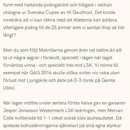
form med haltande poängskörd och tidigare i veckan
utslagna ur Svenska Cupen av IK Gauthiod. Det borde
innebära att vi kan räkna med att Atleterna kan addera
ytterligare poäng till de 25 pinnar som vi samlat ihop så här
långt?
Men du som följt Makrillarna genom åren vet bättre än att
ta ut några segrar i förskott, speciellt i lägen när laget
förväntas vinna - och speciellt inte mot LSK. Vi minns till
exempel när GAIS 2016 skulle utöka sviten nio raka utan
förlust mot Ljungskile och åkte på 0-3-torsk på Gamla
Ullevi.
När lagen möttes under seriens första halva gav ex-gaisaren
Jesper Jonasson Westermark LSK ledningen, men Mervan
Celik kvitterade till 1-1 vilket också blev slutresultatet. Då
spelade bohuslänningarna självklart på sina egna styrkor