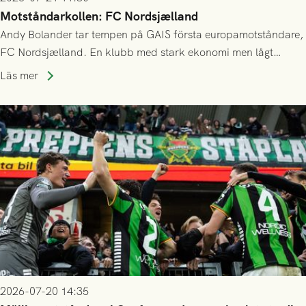
Motståndarkollen: FC Nordsjælland
Andy Bolander tar tempen på GAIS första europamotståndare,
FC Nordsjælland. En klubb med stark ekonomi men lågt
publiksnitt, ett lag med både kollektiv styrka och individuell
Läs mer
finess.
2026-07-20 14:35