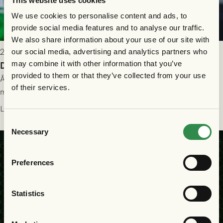
This website uses cookies
We use cookies to personalise content and ads, to
provide social media features and to analyse our traffic.
We also share information about your use of our site with
2026-07-26 21:00
our social media, advertising and analytics partners who
may combine it with other information that you’ve
Delad poäng mot Halmstads BK
provided to them or that they’ve collected from your use
Åter i Allsvenskan stod Halmstads BK för motståndet i en
of their services.
match som vägde tungt till fördel för GAIS, men där poängen
delades efter dramatik på tilläggstid.
Läs mer
Consent
Necessary
Selection
Preferences
Statistics