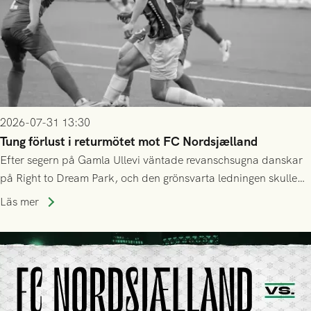
2026-07-31 13:30
Tung förlust i returmötet mot FC Nordsjælland
Efter segern på Gamla Ullevi väntade revanschsugna danskar
på Right to Dream Park, och den grönsvarta ledningen skulle
upphöra efter mindre än kvarten spelad. På lika mark visade
Läs mer
sig Nordsjälland numren för stora och matchen slutade i
tennissiffror och det grönsvarta europaäventyret tog slut.