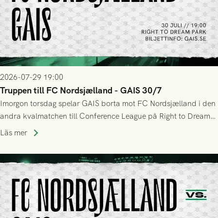
2026-07-29 19:00
Truppen till FC Nordsjælland - GAIS 30/7
Imorgon torsdag spelar GAIS borta mot FC Nordsjælland i den
andra kvalmatchen till Conference League på Right to Dream
Park! Fredrik Holmberg och ledarstaben har tagit ut följande
Läs mer
trupp till matchen: