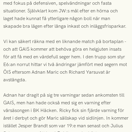
med fokus på defensiven, spelvändningar och fasta
situationer. Självklart kom JW:s mål efter en hörna och
laget hade kunnat få ytterligare någon boll när man
skapade bra lägen efter långa inkast och inläggsfrisparkar.
Vi kan säkert räkna med en liknande match på bortaplan -
och att GAIS kommer att behöva göra en helgjuten insats
för att få med en värdefull seger hem. I den trupp som styr
E6:an norrut hittar vi två ändringar jämfört med segern mot
ÖIS eftersom Adnan Maric och Richard Yarsuvat är
avstängda.
Adnan har dragit på sig tre varningar sedan ankomsten till
GAIS, men han hade också med sig en varning efter
vårsäsongen i BK Häcken. Ricky fick sin fjärde varning för
året i derbyt och gör Maric sällskap vid sidlinjen. In kommer
istället Jesper Brandt som var 19:e man senast och Julius