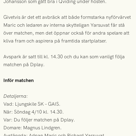
Johansson som gått bra i Qviding under hösten.
Givetvis är det ett avbräck att både formstarka nyförvärvet
Maric och ledaren av interna skytteligan Yarsuvat får stå
över matchen, men det öppnar också för andra spelare att
kliva fram och aspirera på framtida startplatser.
Avspark är satt till kl. 14.30 och du kan som vanligt följa
matchen på Dplay.
Inför matchen
Detaljerna:
Vad: Ljungskile SK – GAIS.
När: Söndag 4/10 kl. 14.30.
Var: Du följer matchen på Dplay.
Domare: Magnus Lindgren.
Avstängda: Adnan Maric och Richard Yarsuvat.