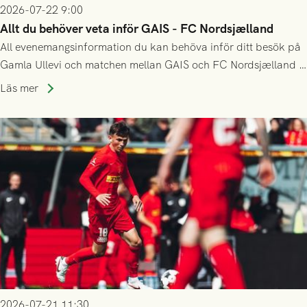
2026-07-22 9:00
Allt du behöver veta inför GAIS - FC Nordsjælland
All evenemangsinformation du kan behöva inför ditt besök på
Gamla Ullevi och matchen mellan GAIS och FC Nordsjælland i
kvalet till Conference League! Avspark kl 19.00 på torsdag
Läs mer
23/7.
2026-07-21 11:30