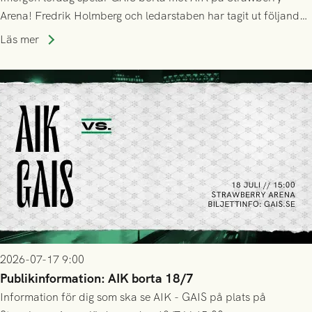
Arena! Fredrik Holmberg och ledarstaben har tagit ut följande
trupp till matchen:
Läs mer
2026-07-17 9:00
Publikinformation: AIK borta 18/7
Information för dig som ska se AIK - GAIS på plats på