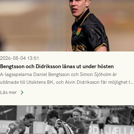
2026-08-04 13:51
Bengtsson och Didriksson lånas ut under hösten
A-lagsspelarna Daniel Bengtsson och Simon Sjöholm är
utlånade till Utsiktens BK, och Alvin Didriksson får möjlighet till
speltid i Hestrafors genom föreningssamarbete.
Läs mer