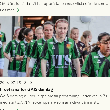
GAIS är slutsålda. Vi har upprättat en reservlista där du som
ännu inte har någon biljett kan anmäla ditt intresse. Du kan
Läs mer
inte själv överlåta din biljett till någon annan.
2026-07-15 18:00
Provträna för GAIS damlag
GAIS damlag bjuder in spelare till provträning under vecka 31,
med start 27/7! Vi söker spelare som är aktiva på minst
division 3-nivå.