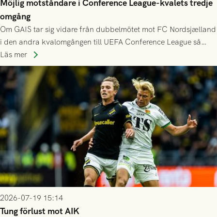
Möjlig motståndare i Conference League-kvalets tredje
omgång
Om GAIS tar sig vidare från dubbelmötet mot FC Nordsjælland
i den andra kvalomgången till UEFA Conference League så
spelas den tredje kvalomgången kort därpå. Motståndare blir
Läs mer
då vinnaren i mötet mellan isländska Valur och HŠK Zrinjski
Mostar från Bosnien och Hercegovina.
2026-07-19 15:14
Tung förlust mot AIK