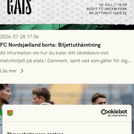
2026-07-28 17:36
FC Nordsjælland borta: Biljettuthämtning
All information om hur du byter ditt värdebevis mot
matchbiljett på plats i Danmark, samt vad som gäller för dig
som står på reservlista eller fått förhinder.
Läs mer