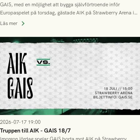
GAIS, med en möjlighet att bygga självförtroende inför
Europaspelet på torsdag, gästade AIK på Strawberry Arena i
Stockholm . Men trots konstant hotande i första halvlek av
Läs mer
GAIS så var det AIK, i andra halvlek, som höjde tempot och
lyckades få in 2-0.
2026-07-17 19:00
Truppen till AIK - GAIS 18/7
Imorgon lördag spelar GAIS borta mot AIK på Strawberry