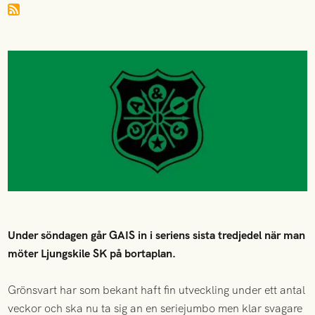
Under söndagen går GAIS in i seriens sista tredjedel när man
möter Ljungskile SK på bortaplan.
Grönsvart har som bekant haft fin utveckling under ett antal
veckor och ska nu ta sig an en seriejumbo men klar svagare