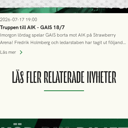
2026-07-17 19:00
Truppen till AIK - GAIS 18/7
Imorgon lördag spelar GAIS borta mot AIK på Strawberry
Arena! Fredrik Holmberg och ledarstaben har tagit ut följande
trupp till matchen:
Läs mer
LÄS FLER RELATERADE NYHETER