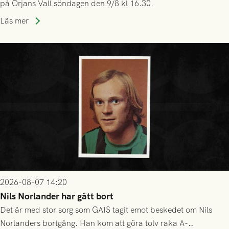
på Örjans Vall söndagen den 9/8 kl 16.30.
Läs mer
2026-08-07 14:20
Nils Norlander har gått bort
Det är med stor sorg som GAIS tagit emot beskedet om Nils
Norlanders bortgång. Han kom att göra tolv raka A-