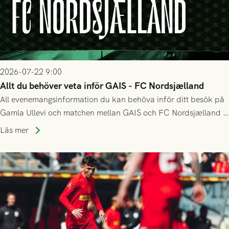
2026-07-22 9:00
Allt du behöver veta inför GAIS - FC Nordsjælland
All evenemangsinformation du kan behöva inför ditt besök på
Gamla Ullevi och matchen mellan GAIS och FC Nordsjælland i
kvalet till Conference League! Avspark kl 19.00 på torsdag
Läs mer
23/7.