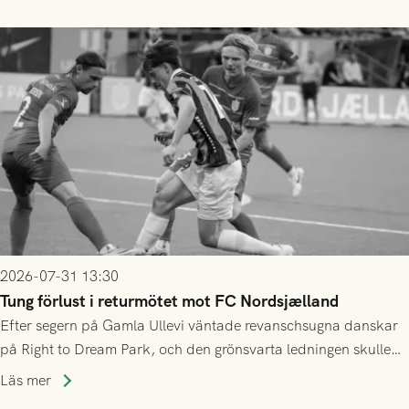
2026-07-31 13:30
Tung förlust i returmötet mot FC Nordsjælland
Efter segern på Gamla Ullevi väntade revanschsugna danskar
på Right to Dream Park, och den grönsvarta ledningen skulle
upphöra efter mindre än kvarten spelad. På lika mark visade
Läs mer
sig Nordsjälland numren för stora och matchen slutade i