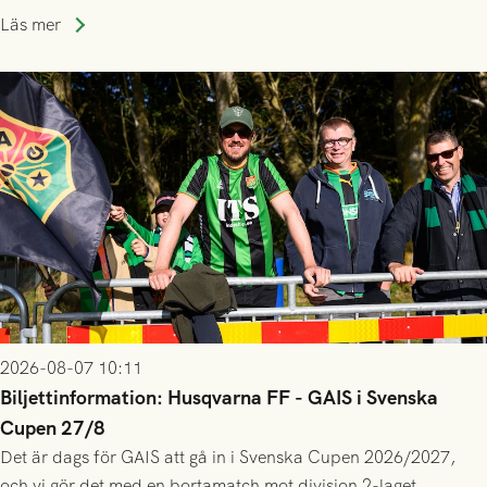
lagssäsonger i Grönsvart och är en av få spelare som i GAIS
Läs mer
gjort fler än 200 matcher.
2026-08-07 10:11
Biljettinformation: Husqvarna FF - GAIS i Svenska
Cupen 27/8
Det är dags för GAIS att gå in i Svenska Cupen 2026/2027,
och vi gör det med en bortamatch mot division 2-laget