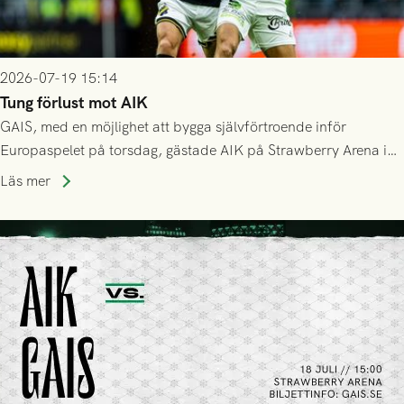
2026-07-19 15:14
Tung förlust mot AIK
GAIS, med en möjlighet att bygga självförtroende inför
Europaspelet på torsdag, gästade AIK på Strawberry Arena i
Stockholm . Men trots konstant hotande i första halvlek av
Läs mer
GAIS så var det AIK, i andra halvlek, som höjde tempot och
lyckades få in 2-0.