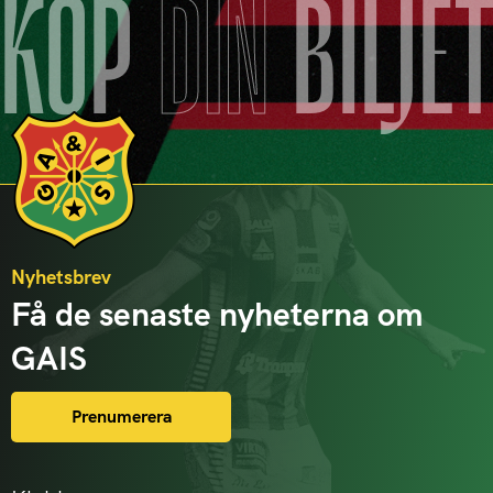
KÖP
DIN
BILJE
Nyhetsbrev
Få de senaste nyheterna om
GAIS
Prenumerera