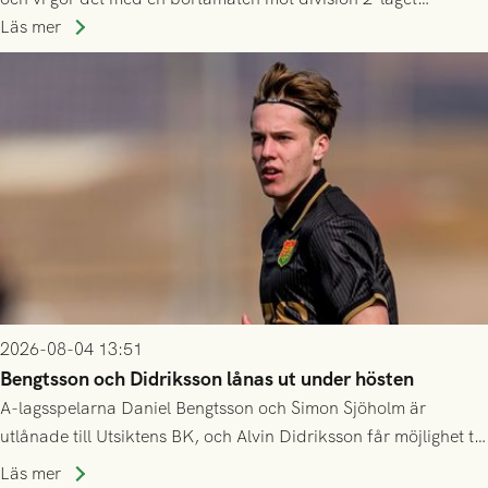
Husqvarna FF. Häng med och stötta grönsvart på plats!
Läs mer
2026-08-04 13:51
Bengtsson och Didriksson lånas ut under hösten
A-lagsspelarna Daniel Bengtsson och Simon Sjöholm är
utlånade till Utsiktens BK, och Alvin Didriksson får möjlighet till
speltid i Hestrafors genom föreningssamarbete.
Läs mer