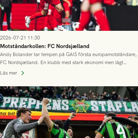
2026-07-21 11:30
Motståndarkollen: FC Nordsjælland
Andy Bolander tar tempen på GAIS första europamotståndare,
FC Nordsjælland. En klubb med stark ekonomi men lågt
publiksnitt, ett lag med både kollektiv styrka och individuell
Läs mer
finess.