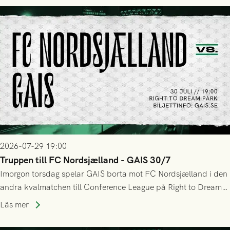
tennissiffror och det grönsvarta europaäventyret tog slut.
2026-07-29 19:00
Truppen till FC Nordsjælland - GAIS 30/7
Imorgon torsdag spelar GAIS borta mot FC Nordsjælland i den
andra kvalmatchen till Conference League på Right to Dream
Park! Fredrik Holmberg och ledarstaben har tagit ut följande
Läs mer
trupp till matchen: