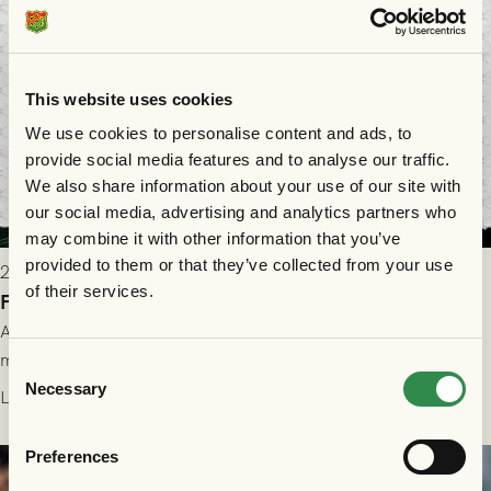
This website uses cookies
We use cookies to personalise content and ads, to
provide social media features and to analyse our traffic.
We also share information about your use of our site with
our social media, advertising and analytics partners who
may combine it with other information that you’ve
provided to them or that they’ve collected from your use
2026-07-28 17:36
of their services.
FC Nordsjælland borta: Biljettuthämtning
All information om hur du byter ditt värdebevis mot
matchbiljett på plats i Danmark, samt vad som gäller för dig
Consent
som står på reservlista eller fått förhinder.
Necessary
Selection
Läs mer
Preferences