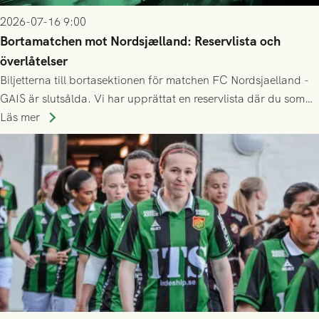
2026-07-16 9:00
Bortamatchen mot Nordsjælland: Reservlista och
överlåtelser
Biljetterna till bortasektionen för matchen FC Nordsjaelland -
GAIS är slutsålda. Vi har upprättat en reservlista där du som
ännu inte har någon biljett kan anmäla ditt intresse. Du kan
Läs mer
inte själv överlåta din biljett till någon annan.