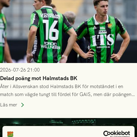
2026-07-26 21:00
Delad poäng mot Halmstads BK
Åter i Allsvenskan stod Halmstads BK för motståndet i en
match som vägde tungt till fördel för GAIS, men där poängen
delades efter dramatik på tilläggstid.
Läs mer