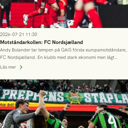
2026-07-21 11:30
Motståndarkollen: FC Nordsjælland
Andy Bolander tar tempen på GAIS första europamotståndare,
FC Nordsjælland. En klubb med stark ekonomi men lågt
publiksnitt, ett lag med både kollektiv styrka och individuell
Läs mer
finess.