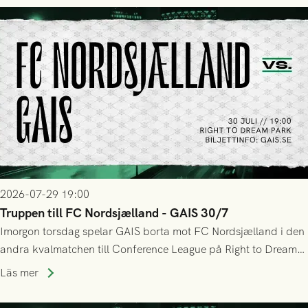
tennissiffror och det grönsvarta europaäventyret tog slut.
2026-07-29 19:00
Truppen till FC Nordsjælland - GAIS 30/7
Imorgon torsdag spelar GAIS borta mot FC Nordsjælland i den
andra kvalmatchen till Conference League på Right to Dream
Park! Fredrik Holmberg och ledarstaben har tagit ut följande
Läs mer
trupp till matchen: