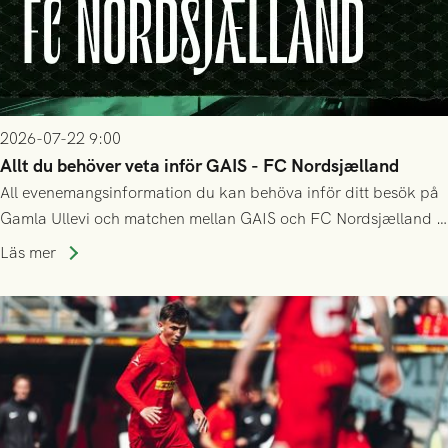
2026-07-22 9:00
Allt du behöver veta inför GAIS - FC Nordsjælland
All evenemangsinformation du kan behöva inför ditt besök på
Gamla Ullevi och matchen mellan GAIS och FC Nordsjælland i
kvalet till Conference League! Avspark kl 19.00 på torsdag
Läs mer
23/7.