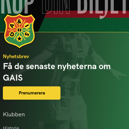
KÖP
DIN
BILJE
Nyhetsbrev
Få de senaste nyheterna om
GAIS
Prenumerera
Klubben
Historia