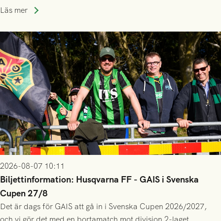
lagssäsonger i Grönsvart och är en av få spelare som i GAIS
Läs mer
gjort fler än 200 matcher.
2026-08-07 10:11
Biljettinformation: Husqvarna FF - GAIS i Svenska
Cupen 27/8
Det är dags för GAIS att gå in i Svenska Cupen 2026/2027,
och vi gör det med en bortamatch mot division 2-laget