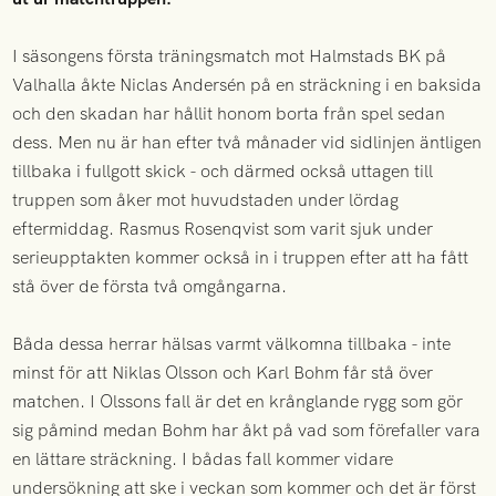
I säsongens första träningsmatch mot Halmstads BK på
Valhalla åkte Niclas Andersén på en sträckning i en baksida
och den skadan har hållit honom borta från spel sedan
dess. Men nu är han efter två månader vid sidlinjen äntligen
tillbaka i fullgott skick - och därmed också uttagen till
truppen som åker mot huvudstaden under lördag
eftermiddag. Rasmus Rosenqvist som varit sjuk under
serieupptakten kommer också in i truppen efter att ha fått
stå över de första två omgångarna.
Båda dessa herrar hälsas varmt välkomna tillbaka - inte
minst för att Niklas Olsson och Karl Bohm får stå över
matchen. I Olssons fall är det en krånglande rygg som gör
sig påmind medan Bohm har åkt på vad som förefaller vara
en lättare sträckning. I bådas fall kommer vidare
undersökning att ske i veckan som kommer och det är först