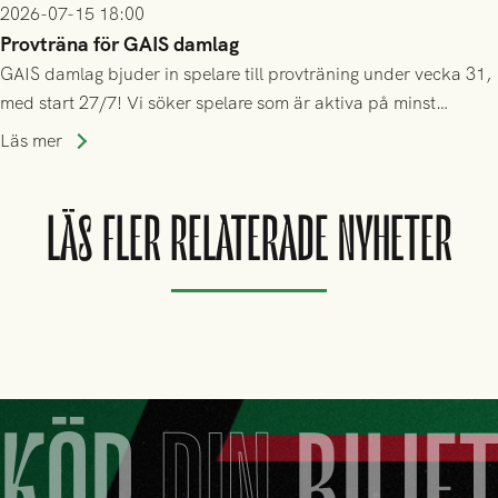
2026-07-15 18:00
Provträna för GAIS damlag
GAIS damlag bjuder in spelare till provträning under vecka 31,
med start 27/7! Vi söker spelare som är aktiva på minst
division 3-nivå.
Läs mer
LÄS FLER RELATERADE NYHETER