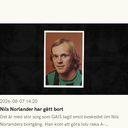
2026-08-07 14:20
Nils Norlander har gått bort
Det är med stor sorg som GAIS tagit emot beskedet om Nils
Norlanders bortgång. Han kom att göra tolv raka A-