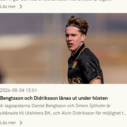
Husqvarna FF. Häng med och stötta grönsvart på plats!
Läs mer
2026-08-04 13:51
Bengtsson och Didriksson lånas ut under hösten
A-lagsspelarna Daniel Bengtsson och Simon Sjöholm är
utlånade till Utsiktens BK, och Alvin Didriksson får möjlighet till
speltid i Hestrafors genom föreningssamarbete.
Läs mer