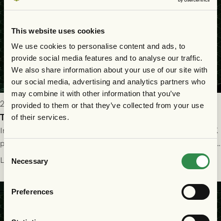
This website uses cookies
We use cookies to personalise content and ads, to
provide social media features and to analyse our traffic.
We also share information about your use of our site with
our social media, advertising and analytics partners who
may combine it with other information that you’ve
2026-07-25 19:00
provided to them or that they’ve collected from your use
Truppen till GAIS - Halmstads BK 26/7
of their services.
Imorgon söndag spelar GAIS herrar hemma mot Halmstads BK
på Gamla Ullevi med avspark kl 16.30! Fredrik Holmberg och
Consent
ledarstaben har tagit ut följande trupp till matchen:
Läs mer
Necessary
Selection
Preferences