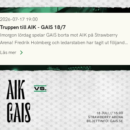
2026-07-17 19:00
Truppen till AIK - GAIS 18/7
Imorgon lördag spelar GAIS borta mot AIK på Strawberry
Arena! Fredrik Holmberg och ledarstaben har tagit ut följande
trupp till matchen:
Läs mer