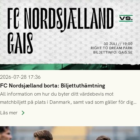
2026-07-28 17:36
FC Nordsjælland borta: Biljettuthämtning
All information om hur du byter ditt värdebevis mot
matchbiljett på plats i Danmark, samt vad som gäller för dig
som står på reservlista eller fått förhinder.
Läs mer