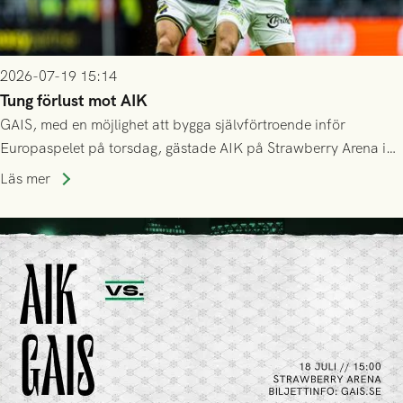
2026-07-19 15:14
Tung förlust mot AIK
GAIS, med en möjlighet att bygga självförtroende inför
Europaspelet på torsdag, gästade AIK på Strawberry Arena i
Stockholm . Men trots konstant hotande i första halvlek av
Läs mer
GAIS så var det AIK, i andra halvlek, som höjde tempot och
lyckades få in 2-0.