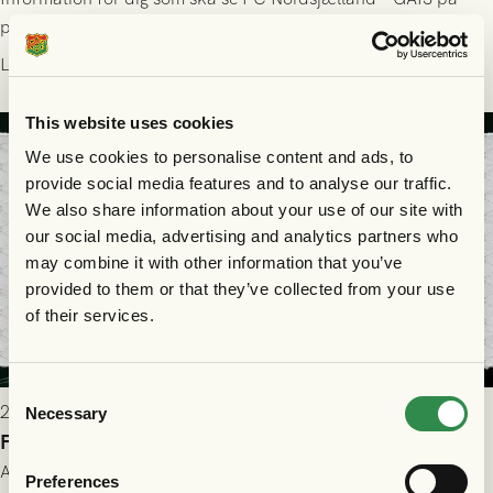
plats på Right to Dream Park torsdagen den 30/7 kl. 19.00.
Läs mer
This website uses cookies
We use cookies to personalise content and ads, to
provide social media features and to analyse our traffic.
We also share information about your use of our site with
our social media, advertising and analytics partners who
may combine it with other information that you’ve
provided to them or that they’ve collected from your use
of their services.
Consent
2026-07-28 17:36
Necessary
Selection
FC Nordsjælland borta: Biljettuthämtning
All information om hur du byter ditt värdebevis mot
Preferences