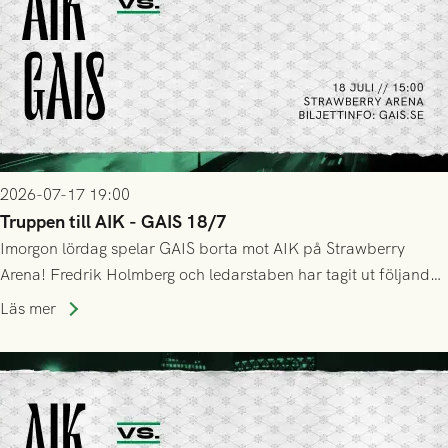
2026-07-17 19:00
Truppen till AIK - GAIS 18/7
Imorgon lördag spelar GAIS borta mot AIK på Strawberry
Arena! Fredrik Holmberg och ledarstaben har tagit ut följande
trupp till matchen:
Läs mer