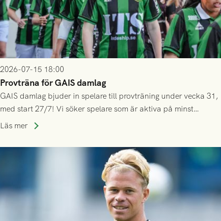
2026-07-15 18:00
Provträna för GAIS damlag
GAIS damlag bjuder in spelare till provträning under vecka 31,
med start 27/7! Vi söker spelare som är aktiva på minst
division 3-nivå.
Läs mer