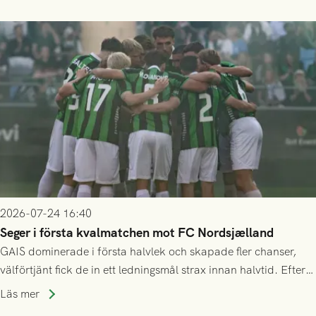
2026-07-24 16:40
Seger i första kvalmatchen mot FC Nordsjælland
GAIS dominerade i första halvlek och skapade fler chanser,
välförtjänt fick de in ett ledningsmål strax innan halvtid. Efter
halvtidsvilan sjönk tempot när Nordsjälland tilläts ha mer av
Läs mer
bollen, men GAIS försvarade sig disciplinerat och säkrade en