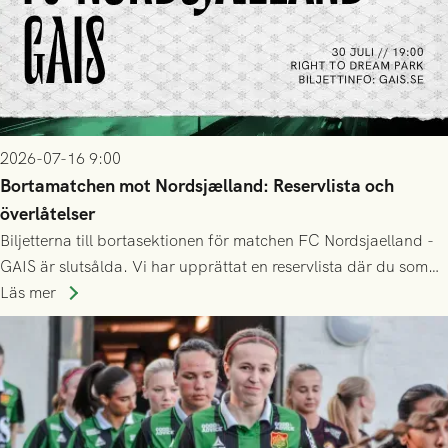
2026-07-16 9:00
Bortamatchen mot Nordsjælland: Reservlista och
överlåtelser
Biljetterna till bortasektionen för matchen FC Nordsjaelland -
GAIS är slutsålda. Vi har upprättat en reservlista där du som
ännu inte har någon biljett kan anmäla ditt intresse. Du kan
Läs mer
inte själv överlåta din biljett till någon annan.