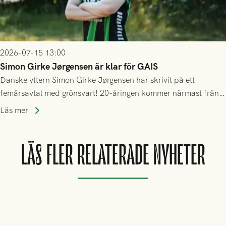
2026-07-15 13:00
Simon Girke Jørgensen är klar för GAIS
Danske yttern Simon Girke Jørgensen har skrivit på ett
femårsavtal med grönsvart! 20-åringen kommer närmast från
spel i färöiska Skála IF.
Läs mer
LÄS FLER RELATERADE NYHETER