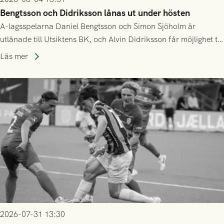
Bengtsson och Didriksson lånas ut under hösten
A-lagsspelarna Daniel Bengtsson och Simon Sjöholm är
utlånade till Utsiktens BK, och Alvin Didriksson får möjlighet till
speltid i Hestrafors genom föreningssamarbete.
Läs mer
2026-07-31 13:30