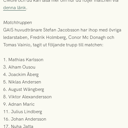
CMore och du kan läsa mer om hur du följer matchen via
denna länk
.
Matchtruppen
GAIS huvudtränare Stefan Jacobsson har ihop med övriga
ledarstaben, Fredrik Holmberg, Conor Mc Donagh och
Tomas Vainio, tagit ut följande trupp till matchen:
1. Mathias Karlsson
3. Aiham Ousou
4. Joackim Åberg
5. Niklas Andersen
6. August Wängberg
8. Viktor Alexandersson
9. Adnan Maric
11. Julius Lindberg
16. Johan Andersson
17. Nuha Jatta