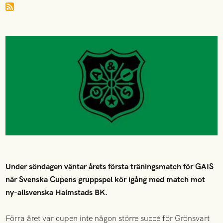
Under söndagen väntar årets första träningsmatch för GAIS
när Svenska Cupens gruppspel kör igång med match mot
ny-allsvenska Halmstads BK.
Förra året var cupen inte någon större succé för Grönsvart