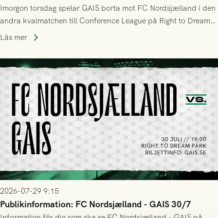
Imorgon torsdag spelar GAIS borta mot FC Nordsjælland i den
andra kvalmatchen till Conference League på Right to Dream
Park! Fredrik Holmberg och ledarstaben har tagit ut följande
Läs mer
trupp till matchen:
2026-07-29 9:15
Publikinformation: FC Nordsjælland - GAIS 30/7
Information för dig som ska se FC Nordsjælland - GAIS på