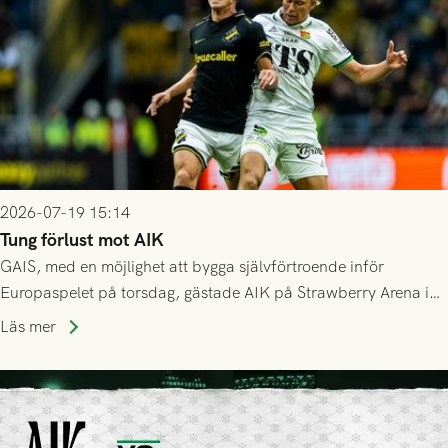
2026-07-19 15:14
Tung förlust mot AIK
GAIS, med en möjlighet att bygga självförtroende inför
Europaspelet på torsdag, gästade AIK på Strawberry Arena i
Stockholm . Men trots konstant hotande i första halvlek av
Läs mer
GAIS så var det AIK, i andra halvlek, som höjde tempot och
lyckades få in 2-0.