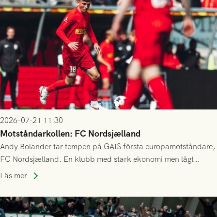
2026-07-21 11:30
Motståndarkollen: FC Nordsjælland
Andy Bolander tar tempen på GAIS första europamotståndare,
FC Nordsjælland. En klubb med stark ekonomi men lågt
publiksnitt, ett lag med både kollektiv styrka och individuell
Läs mer
finess.