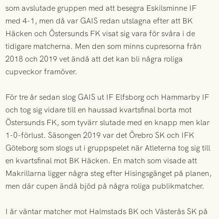
som avslutade gruppen med att besegra Eskilsminne IF
med 4-1, men då var GAIS redan utslagna efter att BK
Häcken och Östersunds FK visat sig vara för svåra i de
tidigare matcherna. Men den som minns cupresorna från
2018 och 2019 vet ändå att det kan bli några roliga
cupveckor framöver.
För tre år sedan slog GAIS ut IF Elfsborg och Hammarby IF
och tog sig vidare till en haussad kvartsfinal borta mot
Östersunds FK, som tyvärr slutade med en knapp men klar
1-0-förlust. Säsongen 2019 var det Örebro SK och IFK
Göteborg som slogs ut i gruppspelet när Atleterna tog sig till
en kvartsfinal mot BK Häcken. En match som visade att
Makrillarna ligger några steg efter Hisingsgänget på planen,
men där cupen ändå bjöd på några roliga publikmatcher.
I år väntar matcher mot Halmstads BK och Västerås SK på