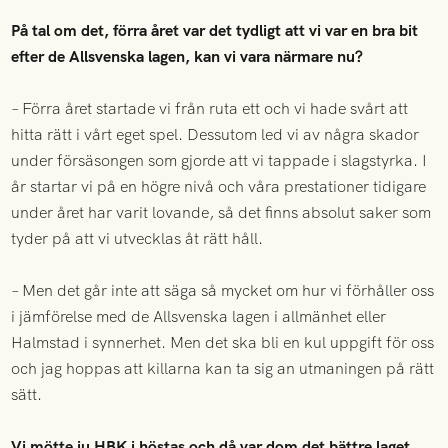
På tal om det, förra året var det tydligt att vi var en bra bit
efter de Allsvenska lagen, kan vi vara närmare nu?
– Förra året startade vi från ruta ett och vi hade svårt att
hitta rätt i vårt eget spel. Dessutom led vi av några skador
under försäsongen som gjorde att vi tappade i slagstyrka. I
år startar vi på en högre nivå och våra prestationer tidigare
under året har varit lovande, så det finns absolut saker som
tyder på att vi utvecklas åt rätt håll.
– Men det går inte att säga så mycket om hur vi förhåller oss
i jämförelse med de Allsvenska lagen i allmänhet eller
Halmstad i synnerhet. Men det ska bli en kul uppgift för oss
och jag hoppas att killarna kan ta sig an utmaningen på rätt
sätt.
Vi mötte ju HBK i höstas och då var dom det bättre laget