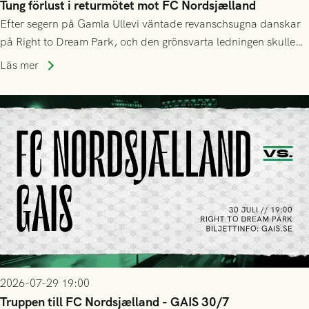
Tung förlust i returmötet mot FC Nordsjælland
Efter segern på Gamla Ullevi väntade revanschsugna danskar
på Right to Dream Park, och den grönsvarta ledningen skulle
upphöra efter mindre än kvarten spelad. På lika mark visade
Läs mer
sig Nordsjälland numren för stora och matchen slutade i
tennissiffror och det grönsvarta europaäventyret tog slut.
2026-07-29 19:00
Truppen till FC Nordsjælland - GAIS 30/7