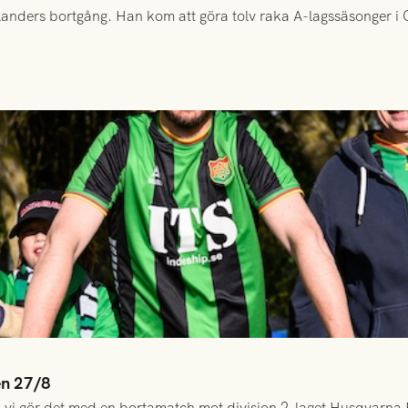
anders bortgång. Han kom att göra tolv raka A-lagssäsonger i Gr
en 27/8
 vi gör det med en bortamatch mot division 2-laget Husqvarna 