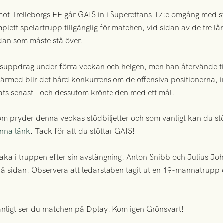
mot Trelleborgs FF går GAIS in i Superettans 17:e omgång med s
lett spelartrupp tillgänglig för matchen, vid sidan av de tre l
an som måste stå över.
suppdrag under förra veckan och helgen, men han återvände ti
Därmed blir det hård konkurrens om de offensiva positionerna, i
sats senast - och dessutom krönte den med ett mål.
 som pryder denna veckas stödbiljetter och som vanligt kan du s
enna länk
. Tack för att du stöttar GAIS!
aka i truppen efter sin avstängning. Anton Snibb och Julius J
er på sidan. Observera att ledarstaben tagit ut en 19-mannatrup
anligt ser du matchen på Dplay. Kom igen Grönsvart!