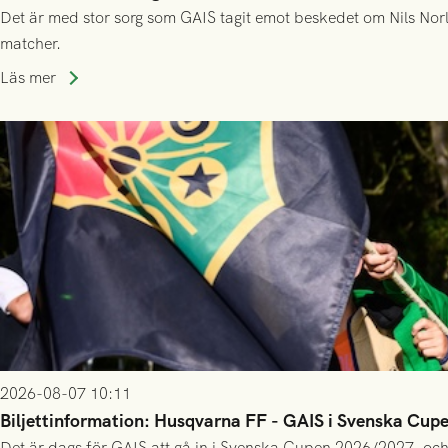
Det är med stor sorg som GAIS tagit emot beskedet om Nils Norl
matcher.
Läs mer
2026-08-07 10:11
Biljettinformation: Husqvarna FF - GAIS i Svenska Cup
Det är dags för GAIS att gå in i Svenska Cupen 2026/2027, och