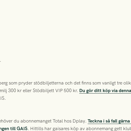
.
rg som pryder stödbiljetterna och det finns som vanligt tre olika
milj 300 kr eller Stödbiljett VIP 500 kr.
Du gör ditt köp via denna
IS.
 behöver du abonnemanget Total hos Dplay.
Teckna i så fall gärn
engen till GAIS
. Hittills har gaisares köp av abonnemang gett kl