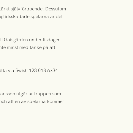
tärkt självförtroende. Dessutom
ångtidsskadade spelarna är det
ll Gaisgården under tisdagen
nte minst med tanke på att
tötta via Swish 123 018 6734
ohansson utgår ur truppen som
p och att en av spelarna kommer