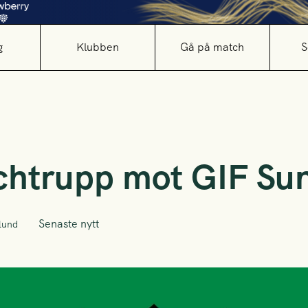
g
Klubben
Gå på match
S
htrupp mot GIF Sun
Senaste nytt
lund