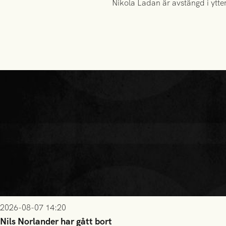
Nikola Ladan är avstängd i ytterl
2026-08-07 14:20
Nils Norlander har gått bort