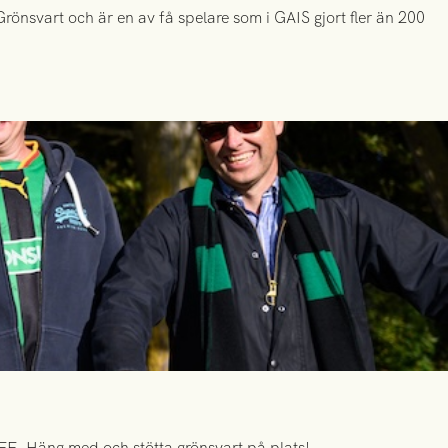
önsvart och är en av få spelare som i GAIS gjort fler än 200
FF. Häng med och stötta grönsvart på plats!