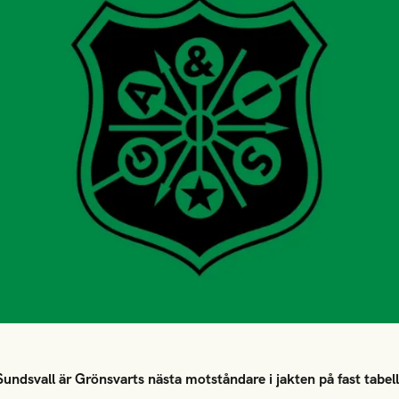
undsvall är Grönsvarts nästa motståndare i jakten på fast tabel