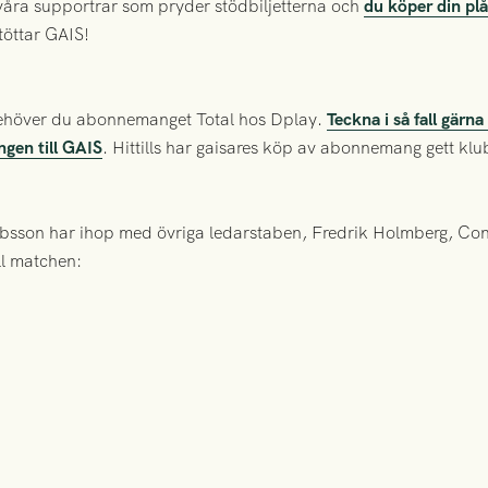
våra supportrar som pryder stödbiljetterna och
du köper din plå
töttar GAIS!
 behöver du abonnemanget Total hos Dplay.
Teckna i så fall gärn
engen till GAIS
. Hittills har gaisares köp av abonnemang gett kl
bsson har ihop med övriga ledarstaben, Fredrik Holmberg, C
ill matchen: