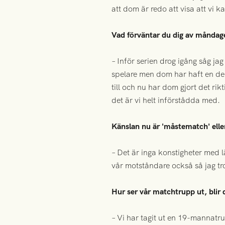
att dom är redo att visa att vi k
Vad förväntar du dig av månda
– Inför serien drog igång såg j
spelare men dom har haft en del
till och nu har dom gjort det ri
det är vi helt införstådda med.
Känslan nu är 'måstematch' elle
– Det är inga konstigheter med lä
vår motståndare också så jag t
Hur ser vår matchtrupp ut, blir
– Vi har tagit ut en 19-mannat