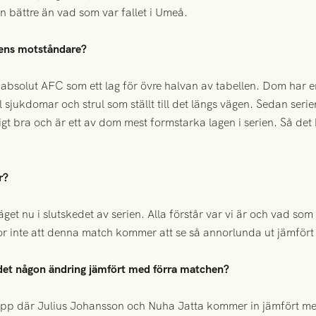
an bättre än vad som var fallet i Umeå.
gens motståndare?
ag absolut AFC som ett lag för övre halvan av tabellen. Dom har
 sjukdomar och strul som ställt till det längs vägen. Sedan se
ktigt bra och är ett av dom mest formstarka lagen i serien. Så det
r?
get nu i slutskedet av serien. Alla förstår var vi är och vad som
ror inte att denna match kommer att se så annorlunda ut jämför
 det någon ändring jämfört med förra matchen?
rupp där Julius Johansson och Nuha Jatta kommer in jämfört m