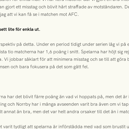
n gjort ett misstag och blivit hårt straffade av motståndaren. De
jag att vi kan få se i matchen mot AFC.
ett lite för enkla ut.
erspektiv på detta. Under en period tidigt under serien låg vi på 
ta tio matcherna har 1,6 poäng i snitt. Spelarna har höjt sig rej
 Vi jobbar såklart för att minimera misstag och se till att göra b
msen och bara fokusera på det som gått fel.
a har det blivit färre poäng än vad vi hoppats på, men det är in
ng och Norrby har i många avseenden varit bra även om vi tapp
lt annat än bra, men det var helt andra orsaker till det än i ma
et varit tydligt att spelarna är införstådda med vad som brusti