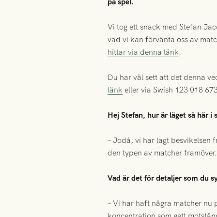
på spel.
Vi tog ett snack med Stefan Jaco
vad vi kan förvänta oss av ma
hittar via denna länk
.
Du har väl sett att det denna v
länk
eller via Swish 123 018 67
Hej Stefan, hur är läget så här i 
– Jodå, vi har lagt besvikelsen 
den typen av matcher framöver.
Vad är det för detaljer som du s
– Vi har haft några matcher nu på 
koncentration som gett motstånda