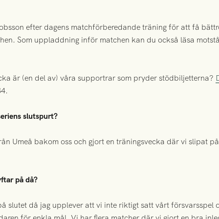
bsson efter dagens matchförberedande träning för att få bättre 
tchen. Som uppladdning inför matchen kan du också läsa mots
ecka är (en del av) våra supportrar som pryder stödbiljetterna?
34.
seriens slutspurt?
från Umeå bakom oss och gjort en träningsvecka där vi slipat på 
yftar på då?
slutet då jag upplever att vi inte riktigt satt vårt försvarsspel o
ren för enkla mål. Vi har flera matcher där vi gjort en bra inl