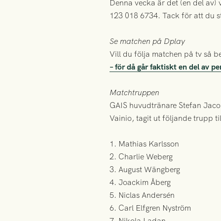
Denna vecka är det (en del av) 
123 018 6734. Tack för att du s
Se matchen på Dplay
Vill du följa matchen på tv så
– för då går faktiskt en del av p
Matchtruppen
GAIS huvudtränare Stefan Jaco
Vainio, tagit ut följande trupp t
1. Mathias Karlsson
2. Charlie Weberg
3. August Wängberg
4. Joackim Åberg
5. Niclas Andersén
6. Carl Elfgren Nyström
7. Nikola Ladan