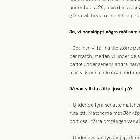
under första 20, men där vi seda
gärna vill bryta och det hoppas 
Ja, vi har släppt några mål som s
– Jo, men vi får ha lite större p
per match, medan vi under de sis
bättre under seriens andra halva.
men vi kan nu inte dra i nödbro
Så vad vill du sätta ljuset på?
– Under de fyra senaste matchern
ruta ett. Matcherna mot Jönköpi
bort oss i förra omgången var al
– Under veckan tycker jag att d