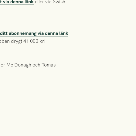
t via denna länk
eller via Swish
a ditt abonnemang via denna länk
ubben drygt 41 000 kr!
onor Mc Donagh och Tomas