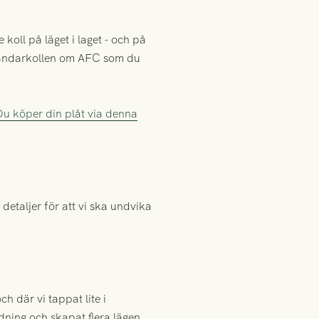
koll på läget i laget - och på
tåndarkollen om AFC som du
Du köper din plåt via denna
detaljer för att vi ska undvika
ch där vi tappat lite i
edning och skapat flera lägen