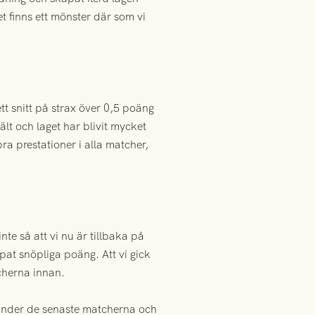
t finns ett mönster där som vi
ett snitt på strax över 0,5 poäng
ält och laget har blivit mycket
ra prestationer i alla matcher,
te så att vi nu är tillbaka på
at snöpliga poäng. Att vi gick
tcherna innan.
t under de senaste matcherna och