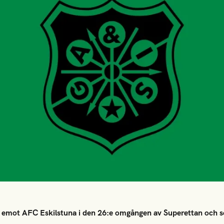
emot AFC Eskilstuna i den 26:e omgången av Superettan och so