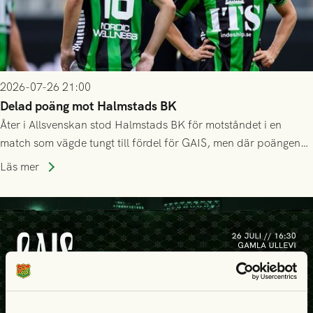
2026-07-26 21:00
Delad poäng mot Halmstads BK
Åter i Allsvenskan stod Halmstads BK för motståndet i en
match som vägde tungt till fördel för GAIS, men där poängen
delades efter dramatik på tilläggstid.
Läs mer