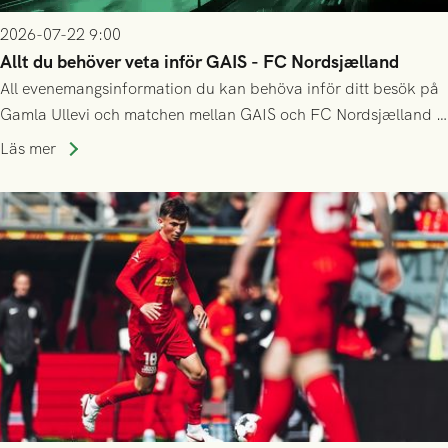
2026-07-22 9:00
Allt du behöver veta inför GAIS - FC Nordsjælland
All evenemangsinformation du kan behöva inför ditt besök på
Gamla Ullevi och matchen mellan GAIS och FC Nordsjælland i
kvalet till Conference League! Avspark kl 19.00 på torsdag
Läs mer
23/7.