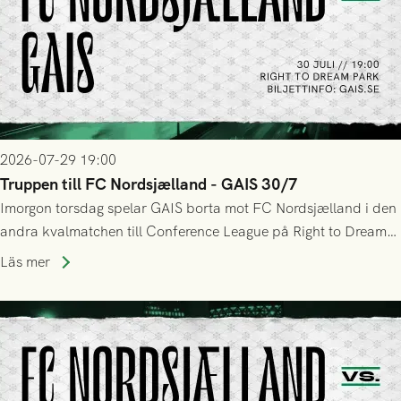
2026-07-29 19:00
Truppen till FC Nordsjælland - GAIS 30/7
Imorgon torsdag spelar GAIS borta mot FC Nordsjælland i den
andra kvalmatchen till Conference League på Right to Dream
Park! Fredrik Holmberg och ledarstaben har tagit ut följande
Läs mer
trupp till matchen: