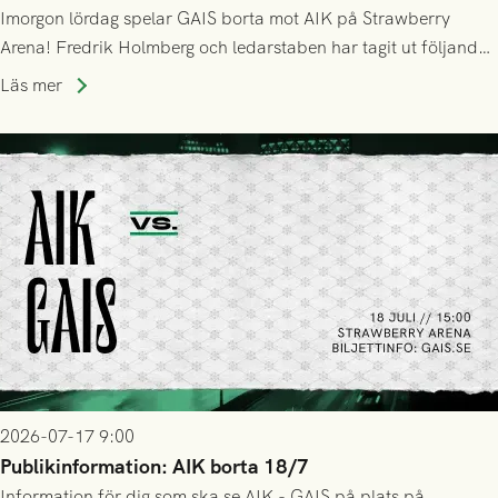
Imorgon lördag spelar GAIS borta mot AIK på Strawberry
Arena! Fredrik Holmberg och ledarstaben har tagit ut följande
trupp till matchen:
Läs mer
2026-07-17 9:00
Publikinformation: AIK borta 18/7
Information för dig som ska se AIK - GAIS på plats på