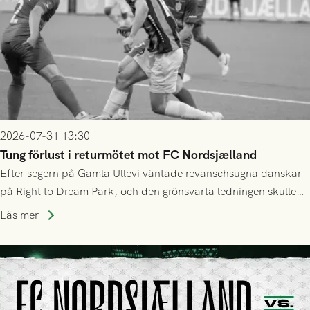
2026-07-31 13:30
Tung förlust i returmötet mot FC Nordsjælland
Efter segern på Gamla Ullevi väntade revanschsugna danskar
på Right to Dream Park, och den grönsvarta ledningen skulle
upphöra efter mindre än kvarten spelad. På lika mark visade
Läs mer
sig Nordsjälland numren för stora och matchen slutade i
tennissiffror och det grönsvarta europaäventyret tog slut.