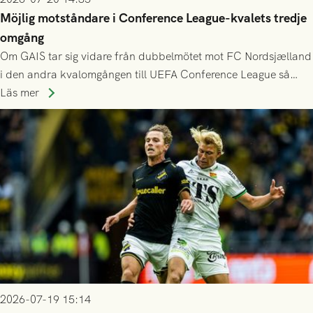
Möjlig motståndare i Conference League-kvalets tredje
omgång
Om GAIS tar sig vidare från dubbelmötet mot FC Nordsjælland
i den andra kvalomgången till UEFA Conference League så
spelas den tredje kvalomgången kort därpå. Motståndare blir
Läs mer
då vinnaren i mötet mellan isländska Valur och HŠK Zrinjski
Mostar från Bosnien och Hercegovina.
2026-07-19 15:14