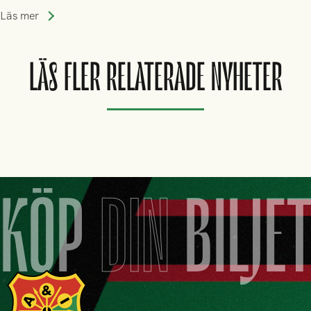
division 3-nivå.
Läs mer
LÄS FLER RELATERADE NYHETER
KÖP
DIN
BILJE