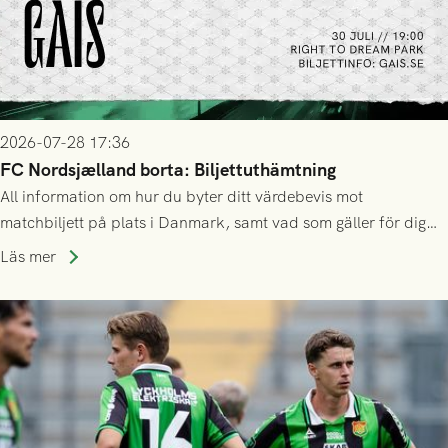
2026-07-28 17:36
FC Nordsjælland borta: Biljettuthämtning
All information om hur du byter ditt värdebevis mot
matchbiljett på plats i Danmark, samt vad som gäller för dig
som står på reservlista eller fått förhinder.
Läs mer