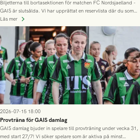
Biljetterna till bortasektionen för matchen FC Nordsjaelland -
GAIS är slutsålda. Vi har upprättat en reservlista där du som
ännu inte har någon biljett kan anmäla ditt intresse. Du kan
Läs mer
inte själv överlåta din biljett till någon annan.
2026-07-15 18:00
Provträna för GAIS damlag
GAIS damlag bjuder in spelare till provträning under vecka 31,
med start 27/7! Vi söker spelare som är aktiva på minst