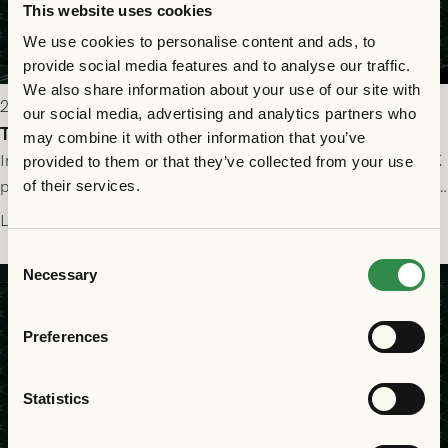
This website uses cookies
We use cookies to personalise content and ads, to
provide social media features and to analyse our traffic.
We also share information about your use of our site with
2026-07-25 19:00
our social media, advertising and analytics partners who
Truppen till GAIS - Halmstads BK 26/7
may combine it with other information that you’ve
Imorgon söndag spelar GAIS herrar hemma mot Halmstads BK
provided to them or that they’ve collected from your use
på Gamla Ullevi med avspark kl 16.30! Fredrik Holmberg och
of their services.
ledarstaben har tagit ut följande trupp till matchen:
Läs mer
Consent
Necessary
Selection
Preferences
Statistics