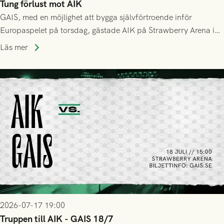
Tung förlust mot AIK
GAIS, med en möjlighet att bygga självförtroende inför
Europaspelet på torsdag, gästade AIK på Strawberry Arena i
Stockholm . Men trots konstant hotande i första halvlek av
Läs mer
GAIS så var det AIK, i andra halvlek, som höjde tempot och
lyckades få in 2-0.
2026-07-17 19:00
Truppen till AIK - GAIS 18/7