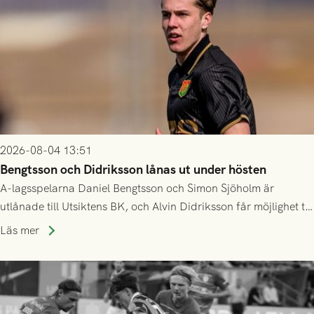
2026-08-04 13:51
Bengtsson och Didriksson lånas ut under hösten
A-lagsspelarna Daniel Bengtsson och Simon Sjöholm är
utlånade till Utsiktens BK, och Alvin Didriksson får möjlighet till
speltid i Hestrafors genom föreningssamarbete.
Läs mer