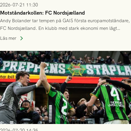
2026-07-21 11:30
Motståndarkollen: FC Nordsjælland
Andy Bolander tar tempen på GAIS första europamotståndare,
FC Nordsjælland. En klubb med stark ekonomi men lågt
publiksnitt, ett lag med både kollektiv styrka och individuell
Läs mer
finess.
2026-07-20 14:35