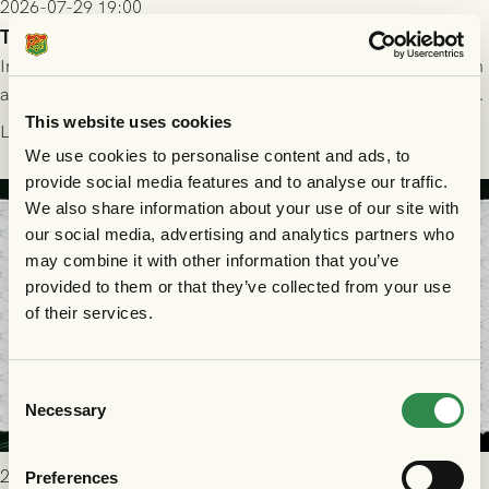
2026-07-29 19:00
Truppen till FC Nordsjælland - GAIS 30/7
Imorgon torsdag spelar GAIS borta mot FC Nordsjælland i den
andra kvalmatchen till Conference League på Right to Dream
Park! Fredrik Holmberg och ledarstaben har tagit ut följande
This website uses cookies
Läs mer
trupp till matchen:
We use cookies to personalise content and ads, to
provide social media features and to analyse our traffic.
We also share information about your use of our site with
our social media, advertising and analytics partners who
may combine it with other information that you’ve
provided to them or that they’ve collected from your use
of their services.
Consent
Necessary
Selection
2026-07-29 9:15
Preferences