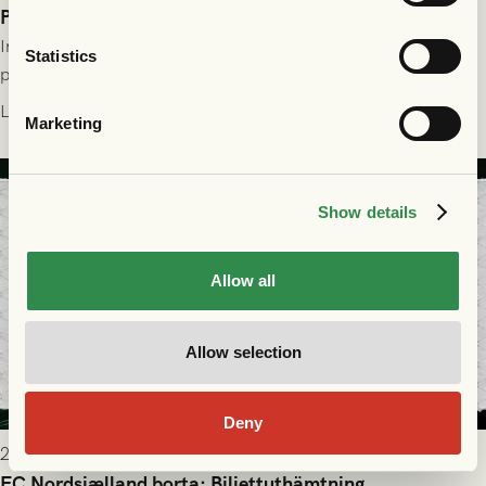
Publikinformation: FC Nordsjælland - GAIS 30/7
Information för dig som ska se FC Nordsjælland - GAIS på
Statistics
plats på Right to Dream Park torsdagen den 30/7 kl. 19.00.
Läs mer
Marketing
Show details
Allow all
Allow selection
Deny
2026-07-28 17:36
FC Nordsjælland borta: Biljettuthämtning