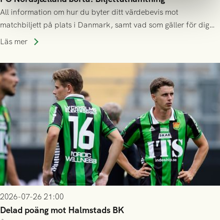
All information om hur du byter ditt värdebevis mot
matchbiljett på plats i Danmark, samt vad som gäller för dig
som står på reservlista eller fått förhinder.
Läs mer
2026-07-26 21:00
Delad poäng mot Halmstads BK