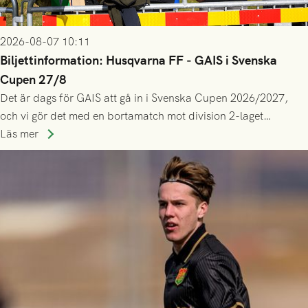
2026-08-07 10:11
Biljettinformation: Husqvarna FF - GAIS i Svenska
Cupen 27/8
Det är dags för GAIS att gå in i Svenska Cupen 2026/2027,
och vi gör det med en bortamatch mot division 2-laget
Husqvarna FF. Häng med och stötta grönsvart på plats!
Läs mer