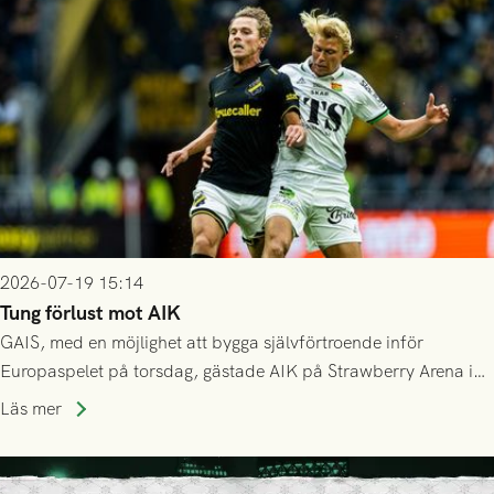
Mostar från Bosnien och Hercegovina.
2026-07-19 15:14
Tung förlust mot AIK
GAIS, med en möjlighet att bygga självförtroende inför
Europaspelet på torsdag, gästade AIK på Strawberry Arena i
Stockholm . Men trots konstant hotande i första halvlek av
Läs mer
GAIS så var det AIK, i andra halvlek, som höjde tempot och
lyckades få in 2-0.