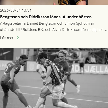
2026-08-04 13:51
Bengtsson och Didriksson lånas ut under hösten
A-lagsspelarna Daniel Bengtsson och Simon Sjöholm är
utlånade till Utsiktens BK, och Alvin Didriksson får möjlighet till
speltid i Hestrafors genom föreningssamarbete.
Läs mer