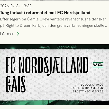
2026-07-31 13:30
Tung förlust i returmötet mot FC Nordsjælland
Efter segern på Gamla Ullevi väntade revanschsugna danskar
på Right to Dream Park, och den grönsvarta ledningen skulle
upphöra efter mindre än kvarten spelad. På lika mark visade
Läs mer
sig Nordsjälland numren för stora och matchen slutade i
tennissiffror och det grönsvarta europaäventyret tog slut.