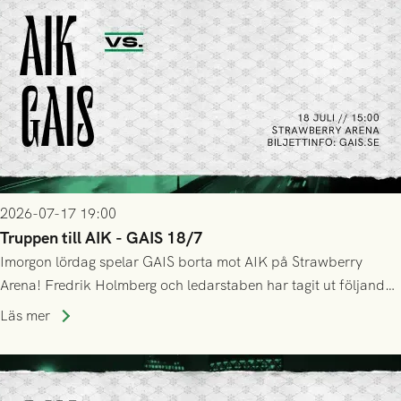
2026-07-17 19:00
Truppen till AIK - GAIS 18/7
Imorgon lördag spelar GAIS borta mot AIK på Strawberry
Arena! Fredrik Holmberg och ledarstaben har tagit ut följande
trupp till matchen:
Läs mer