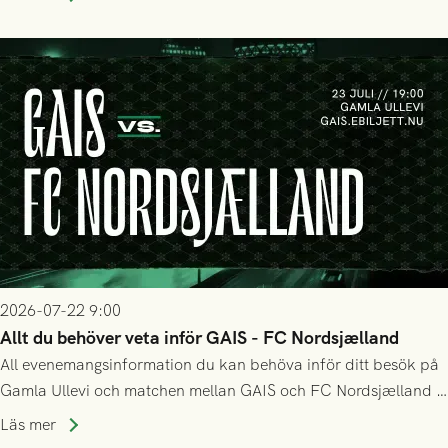
matchen:
2026-07-22 9:00
Allt du behöver veta inför GAIS - FC Nordsjælland
All evenemangsinformation du kan behöva inför ditt besök på
Gamla Ullevi och matchen mellan GAIS och FC Nordsjælland i
kvalet till Conference League! Avspark kl 19.00 på torsdag
Läs mer
23/7.