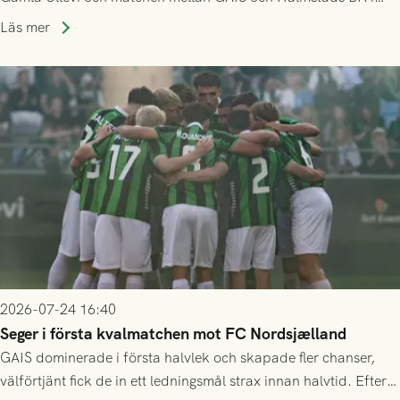
Allsvenskan! Avspark kl 16.30 på söndag 26/7.
Läs mer
2026-07-24 16:40
Seger i första kvalmatchen mot FC Nordsjælland
GAIS dominerade i första halvlek och skapade fler chanser,
välförtjänt fick de in ett ledningsmål strax innan halvtid. Efter