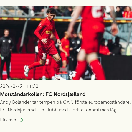
2026-07-21 11:30
Motståndarkollen: FC Nordsjælland
Andy Bolander tar tempen på GAIS första europamotståndare,
FC Nordsjælland. En klubb med stark ekonomi men lågt
publiksnitt, ett lag med både kollektiv styrka och individuell
Läs mer
finess.