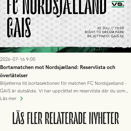
2026-07-16 9:00
Bortamatchen mot Nordsjælland: Reservlista och
överlåtelser
Biljetterna till bortasektionen för matchen FC Nordsjaelland -
GAIS är slutsålda. Vi har upprättat en reservlista där du som
ännu inte har någon biljett kan anmäla ditt intresse. Du kan
Läs mer
inte själv överlåta din biljett till någon annan.
LÄS FLER RELATERADE NYHETER