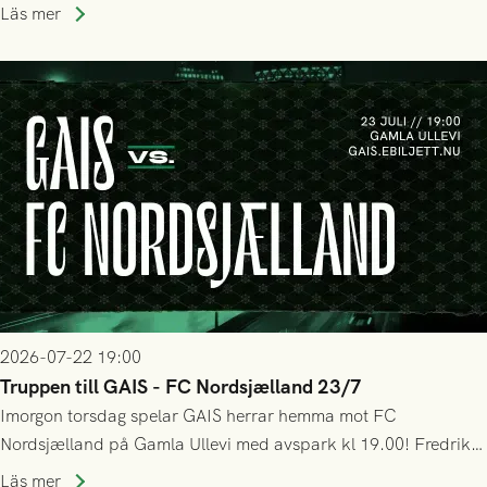
halvtidsvilan sjönk tempot när Nordsjälland tilläts ha mer av
Läs mer
bollen, men GAIS försvarade sig disciplinerat och säkrade en
seger! Matchfoto: Mikael Josefsson & Lasse Ekström
2026-07-22 19:00
Truppen till GAIS - FC Nordsjælland 23/7
Imorgon torsdag spelar GAIS herrar hemma mot FC
Nordsjælland på Gamla Ullevi med avspark kl 19.00! Fredrik
Holmberg och ledarstaben har tagit ut följande trupp till
Läs mer