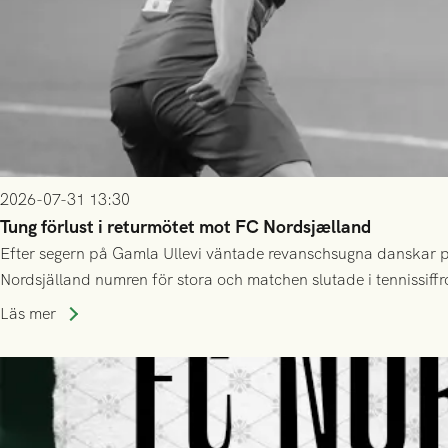
2026-07-31 13:30
Tung förlust i returmötet mot FC Nordsjælland
Efter segern på Gamla Ullevi väntade revanschsugna danskar på
Nordsjälland numren för stora och matchen slutade i tennissiffr
Läs mer