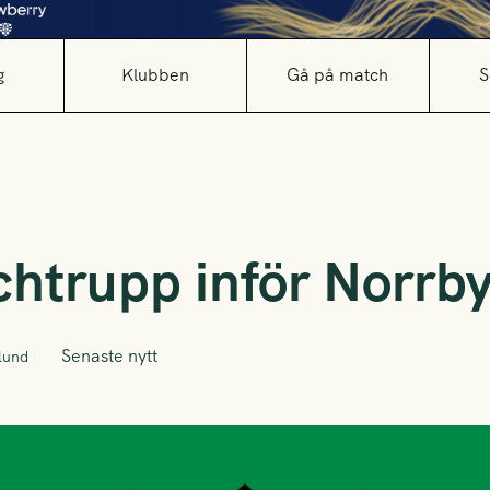
g
Klubben
Gå på match
S
htrupp inför Norrby
Senaste nytt
lund