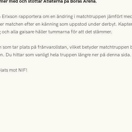
mer med och stöttar Atleterna på Borås Arena.
h Erixson rapportera om en ändring i matchtruppen jämfört me
er matchen efter en känning som uppstod under derbyt. Kapten 
 och alla gaisare håller tummarna för att det stämmer.
n som tar plats på frånvarolistan, vilket betyder matchtruppen 
en. Du hittar som vanligt hela truppen längre ner på denna sida.
lats mot NIF!