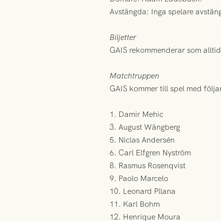
Avstängda: Inga spelare avstän
Biljetter
GAIS rekommenderar som alltid 
Matchtruppen
GAIS kommer till spel med följ
1. Damir Mehic
3. August Wängberg
5. Niclas Andersén
6. Carl Elfgren Nyström
8. Rasmus Rosenqvist
9. Paolo Marcelo
10. Leonard Pllana
11. Karl Bohm
12. Henrique Moura