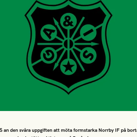
IS an den svåra uppgiften att möta formstarka Norrby IF på bort