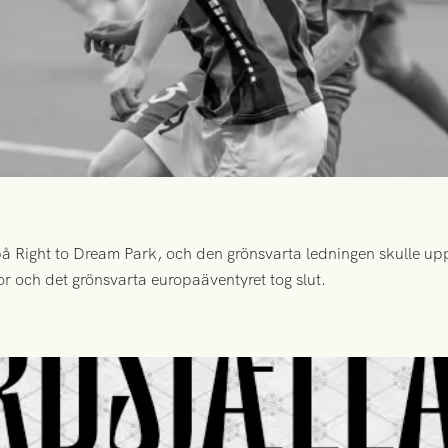
 Right to Dream Park, och den grönsvarta ledningen skulle upp
or och det grönsvarta europaäventyret tog slut.