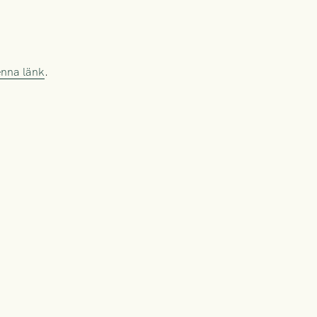
enna länk
.