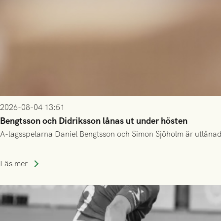
2026-08-04 13:51
Bengtsson och Didriksson lånas ut under hösten
A-lagsspelarna Daniel Bengtsson och Simon Sjöholm är utlånade t
Läs mer