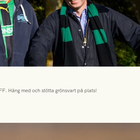
FF. Häng med och stötta grönsvart på plats!