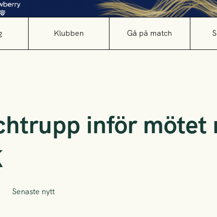
g
Klubben
Gå på match
S
htrupp inför mötet
K
Senaste nytt