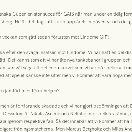
venska Cupen en stor succé för GAIS när man under en tidig fo
org. Nu är det dags att starta upp årets cupäventyr och det g
m veckan som gått sedan förlusten mot Lindome GIF:
ecka efter den svaga insatsen mot Lindome. Vi har haft en del d
sätt. Det känns som att vi har lite nya tankebanor i gruppen och 
 Man kan väl säga att det enda kravet som vi har på spelarna i 
med att spelet kanske inte sitter men vi kommer att vara noga med
pen jämfört med förra helgen?
rsén är fortfarande skadade och vi har gjort bedömningen att 
gar. Dessutom är Nikola Asceric och Netinho inte spelklara ännu, 
la igenom respektive fall. Så det innebär att vi kommer att ha 
tidigare träningsmatcherna. Men Marcus Bergholtz och Milos Ande