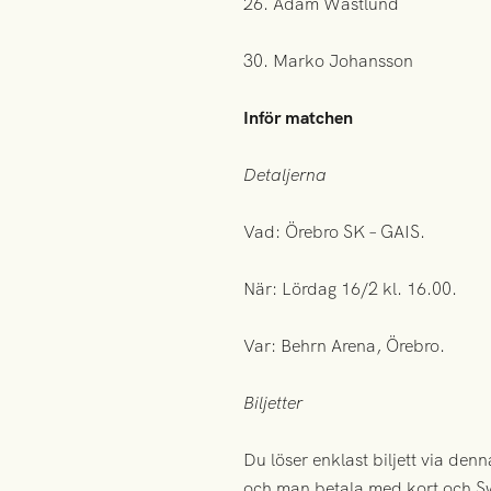
26. Adam Wästlund
30. Marko Johansson
Inför matchen
Detaljerna
Vad: Örebro SK – GAIS.
När: Lördag 16/2 kl. 16.00.
Var: Behrn Arena, Örebro.
Biljetter
Du löser enklast biljett via den
och man betala med kort och S