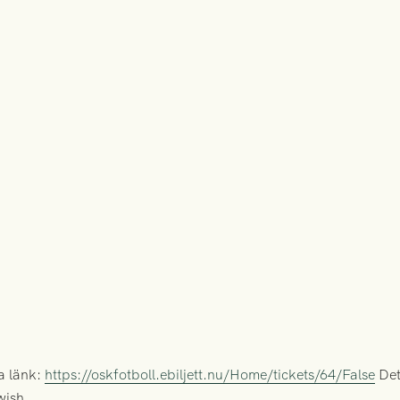
na länk:
https://oskfotboll.ebiljett.nu/Home/tickets/64/False
Det 
wish.