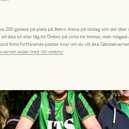
irka 200 gaisare på plats på Behrn Arena på lördag och det låter 
 att åka bil eller tåg till Örebro på cirka tre timmar, men roligas
tund finns fortfarande platser kvar om du vill åka Gårdakvarnen
varnen.se/ak-med-till-orebro/