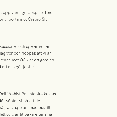
rmtopp vann gruppspelet före
ör vi borta mot Örebro SK.
iskussioner och spelarna har
jag tror och hoppas att vi är
matchen mot ÖSK är att göra en
 att alla gör jobbet.
Emil Wahlström inte ska kastas
där väntar vi på att de
några U-spelare med oss till
lkovic är tillbaka efter sina