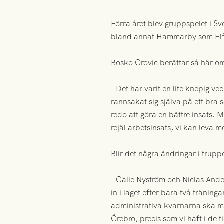
Förra året blev gruppspelet i S
bland annat Hammarby som Elfsb
Bosko Orovic berättar så här o
- Det har varit en lite knepig v
rannsakat sig själva på ett bra 
redo att göra en bättre insats.
rejäl arbetsinsats, vi kan leva 
Blir det några ändringar i trup
- Calle Nyström och Niclas Ande
in i laget efter bara två tränin
administrativa kvarnarna ska ma
Örebro, precis som vi haft i de 