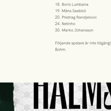
18. Boris Lumbana
19. Måns Saebbö
20. Predrag Randjelovic
24. Netinho
30. Marko Johansson
Följande spelare är inte tillgä
Bohm.