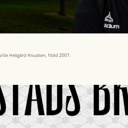
Ville Hellgård Knudsen, född 2007.