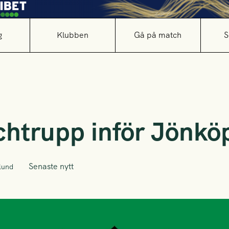
g
Klubben
Gå på match
S
htrupp inför Jönkö
Senaste nytt
lund