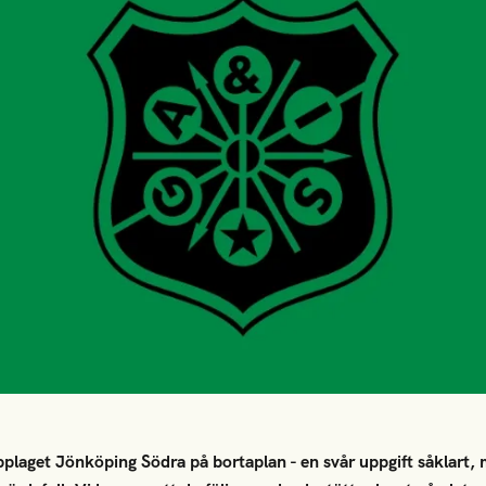
aget Jönköping Södra på bortaplan - en svår uppgift såklart, m