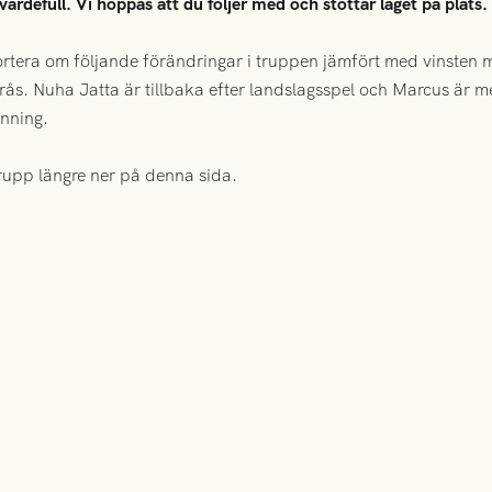
defull. Vi hoppas att du följer med och stöttar laget på plats.
ortera om följande förändringar i truppen jämfört med vinsten 
orås. Nuha Jatta är tillbaka efter landslagsspel och Marcus är me
nning.
rupp längre ner på denna sida.