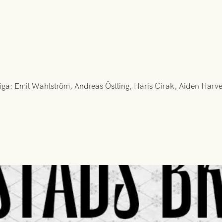
ngliga: Emil Wahlström, Andreas Östling, Haris Cirak, Aiden Harv