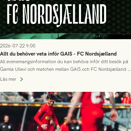
2026-07-22 9:00
Allt du behöver veta inför GAIS - FC Nordsjælland
All evenemangsinformation du kan behöva inför ditt besök på
Gamla Ullevi och matchen mellan GAIS och FC Nordsjælland i
kvalet till Conference League! Avspark kl 19.00 på torsdag
Läs mer
23/7.