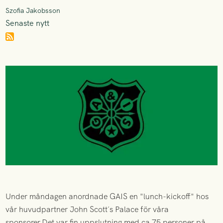
Szofia Jakobsson
Senaste nytt
Under måndagen anordnade GAIS en "lunch-kickoff" hos
vår huvudpartner John Scott´s Palace för våra
sponsorer.Det var fin uppslutning med ca 75 personer på