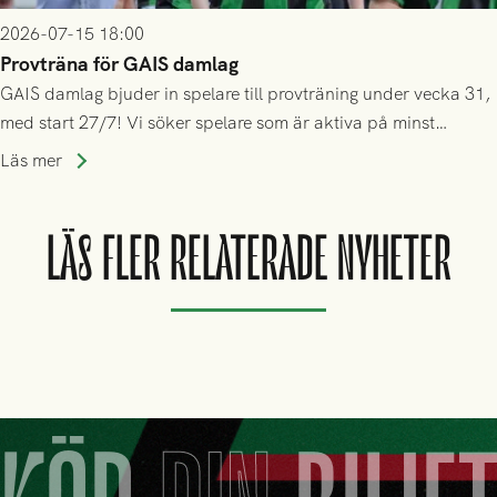
2026-07-15 18:00
Provträna för GAIS damlag
GAIS damlag bjuder in spelare till provträning under vecka 31,
med start 27/7! Vi söker spelare som är aktiva på minst
division 3-nivå.
Läs mer
LÄS FLER RELATERADE NYHETER