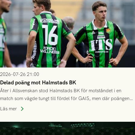
2026-07-26 21:00
Delad poäng mot Halmstads BK
Åter i Allsvenskan stod Halmstads BK för motståndet i en
match som vägde tungt till fördel för GAIS, men där poängen
delades efter dramatik på tilläggstid.
Läs mer