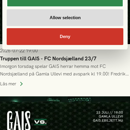
Allow selection
Deny
2026-07-22 19:00
Truppen till GAIS - FC Nordsjælland 23/7
Imorgon torsdag spelar GAIS herrar hemma mot FC
Nordsjælland på Gamla Ullevi med avspark kl 19.00! Fredrik
Holmberg och ledarstaben har tagit ut följande trupp till
Läs mer
matchen: