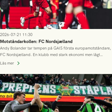
2026-07-21 11:30
Motståndarkollen: FC Nordsjælland
Andy Bolander tar tempen på GAIS första europamotståndare,
FC Nordsjælland. En klubb med stark ekonomi men lågt
publiksnitt, ett lag med både kollektiv styrka och individuell
Läs mer
finess.