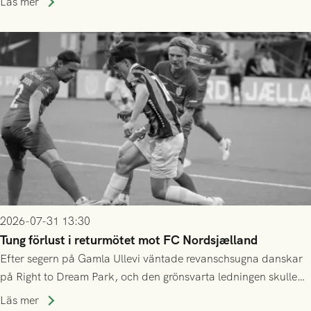
Läs mer
2026-07-31 13:30
Tung förlust i returmötet mot FC Nordsjælland
Efter segern på Gamla Ullevi väntade revanschsugna danskar
på Right to Dream Park, och den grönsvarta ledningen skulle
upphöra efter mindre än kvarten spelad. På lika mark visade
Läs mer