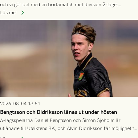
och vi gör det med en bortamatch mot division 2-laget
Husqvarna FF. Häng med och stötta grönsvart på plats!
Läs mer
2026-08-04 13:51
Bengtsson och Didriksson lånas ut under hösten
A-lagsspelarna Daniel Bengtsson och Simon Sjöholm är
utlånade till Utsiktens BK, och Alvin Didriksson får möjlighet till
speltid i Hestrafors genom föreningssamarbete.