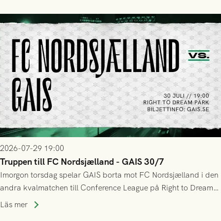
sig Nordsjälland numren för stora och matchen slutade i
tennissiffror och det grönsvarta europaäventyret tog slut.
2026-07-29 19:00
Truppen till FC Nordsjælland - GAIS 30/7
Imorgon torsdag spelar GAIS borta mot FC Nordsjælland i den
andra kvalmatchen till Conference League på Right to Dream
Park! Fredrik Holmberg och ledarstaben har tagit ut följande
Läs mer
trupp till matchen: