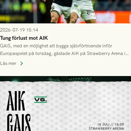
2026-07-19 15:14
Tung förlust mot AIK
GAIS, med en möjlighet att bygga självförtroende inför
Europaspelet på torsdag, gästade AIK på Strawberry Arena i
Stockholm . Men trots konstant hotande i första halvlek av
Läs mer
GAIS så var det AIK, i andra halvlek, som höjde tempot och
lyckades få in 2-0.