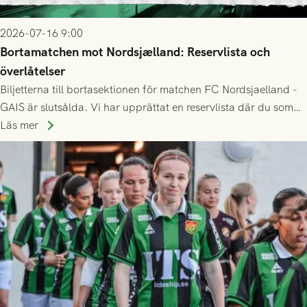
2026-07-16 9:00
Bortamatchen mot Nordsjælland: Reservlista och
överlåtelser
Biljetterna till bortasektionen för matchen FC Nordsjaelland -
GAIS är slutsålda. Vi har upprättat en reservlista där du som
ännu inte har någon biljett kan anmäla ditt intresse. Du kan
Läs mer
inte själv överlåta din biljett till någon annan.