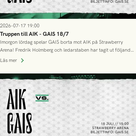
2026-07-17 19:00
Truppen till AIK - GAIS 18/7
Imorgon lördag spelar GAIS borta mot AIK på Strawberry
Arena! Fredrik Holmberg och ledarstaben har tagit ut följande
trupp till matchen:
Läs mer