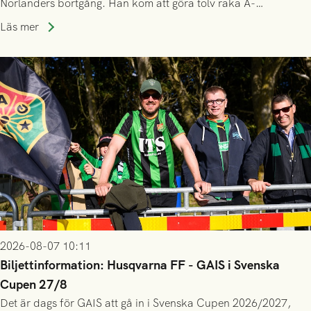
Norlanders bortgång. Han kom att göra tolv raka A-
lagssäsonger i Grönsvart och är en av få spelare som i GAIS
Läs mer
gjort fler än 200 matcher.
2026-08-07 10:11
Biljettinformation: Husqvarna FF - GAIS i Svenska
Cupen 27/8
Det är dags för GAIS att gå in i Svenska Cupen 2026/2027,