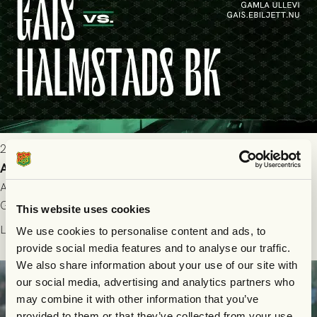
2026-07-25 9:00
Allt du behöver veta inför GAIS - Halmstads BK 26/7
All evenemangsinformation du kan behöva inför ditt besök på
Gamla Ullevi och matchen mellan GAIS och Halmstads BK i
This website uses cookies
Allsvenskan! Avspark kl 16.30 på söndag 26/7.
Läs mer
We use cookies to personalise content and ads, to
provide social media features and to analyse our traffic.
We also share information about your use of our site with
our social media, advertising and analytics partners who
may combine it with other information that you’ve
provided to them or that they’ve collected from your use