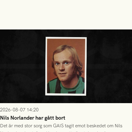
2026-08-07 14:20
Nils Norlander har gått bort
Det är med stor sorg som GAIS tagit emot beskedet om Nils