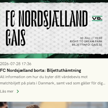
2026-07-28 17:36
FC Nordsjælland borta: Biljettuthämtning
All information om hur du byter ditt värdebevis mot
matchbiljett på plats i Danmark, samt vad som gäller för dig
som står på reservlista eller fått förhinder.
Läs mer