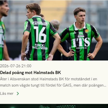
2026-07-26 21:00
Delad poäng mot Halmstads BK
Åter i Allsvenskan stod Halmstads BK för motståndet i en
match som vägde tungt till fördel för GAIS, men där poängen
delades efter dramatik på tilläggstid.
Läs mer