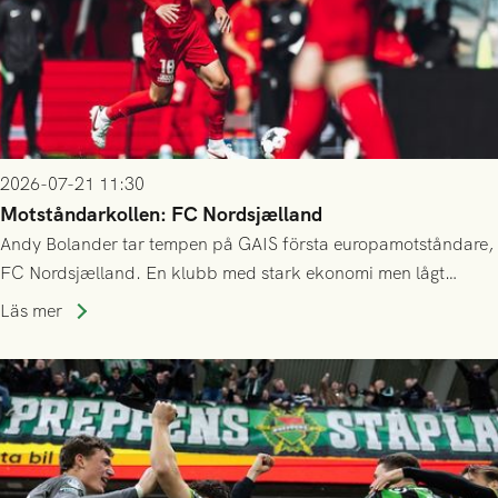
2026-07-21 11:30
Motståndarkollen: FC Nordsjælland
Andy Bolander tar tempen på GAIS första europamotståndare,
FC Nordsjælland. En klubb med stark ekonomi men lågt
publiksnitt, ett lag med både kollektiv styrka och individuell
Läs mer
finess.