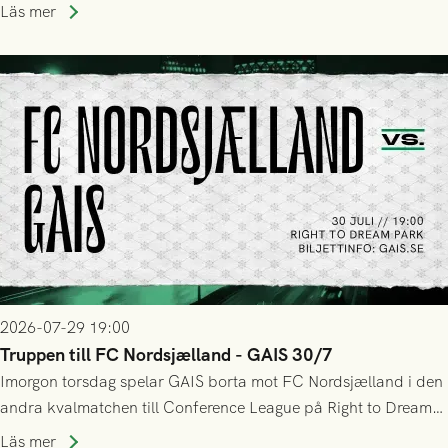
upphöra efter mindre än kvarten spelad. På lika mark visade
Läs mer
sig Nordsjälland numren för stora och matchen slutade i
tennissiffror och det grönsvarta europaäventyret tog slut.
2026-07-29 19:00
Truppen till FC Nordsjælland - GAIS 30/7
Imorgon torsdag spelar GAIS borta mot FC Nordsjælland i den
andra kvalmatchen till Conference League på Right to Dream
Park! Fredrik Holmberg och ledarstaben har tagit ut följande
Läs mer