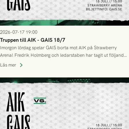
2026-07-17 19:00
Truppen till AIK - GAIS 18/7
Imorgon lördag spelar GAIS borta mot AIK på Strawberry
Arena! Fredrik Holmberg och ledarstaben har tagit ut följande
trupp till matchen:
Läs mer