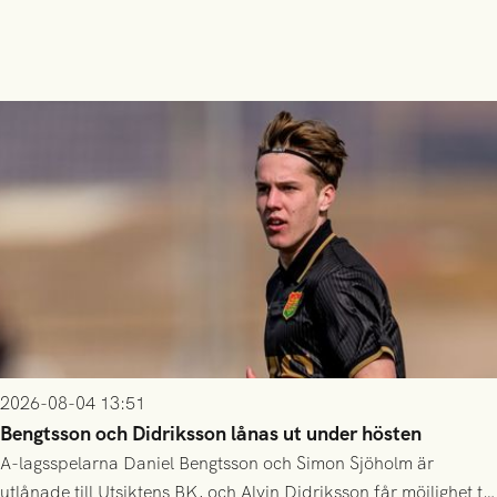
2026-08-04 13:51
Bengtsson och Didriksson lånas ut under hösten
A-lagsspelarna Daniel Bengtsson och Simon Sjöholm är
utlånade till Utsiktens BK, och Alvin Didriksson får möjlighet till