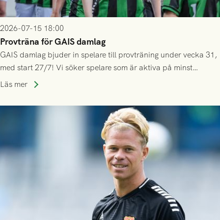
2026-07-15 18:00
Provträna för GAIS damlag
GAIS damlag bjuder in spelare till provträning under vecka 31,
med start 27/7! Vi söker spelare som är aktiva på minst
division 3-nivå.
Läs mer