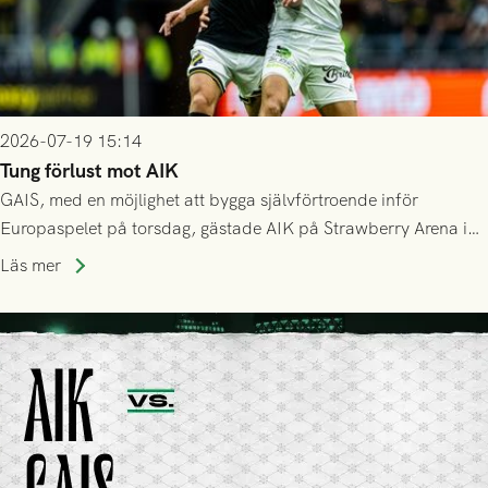
2026-07-19 15:14
Tung förlust mot AIK
GAIS, med en möjlighet att bygga självförtroende inför
Europaspelet på torsdag, gästade AIK på Strawberry Arena i
Stockholm . Men trots konstant hotande i första halvlek av
Läs mer
GAIS så var det AIK, i andra halvlek, som höjde tempot och
lyckades få in 2-0.