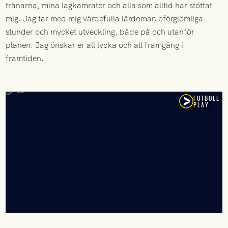
tränarna, mina lagkamrater och alla som alltid har stöttat
mig. Jag tar med mig värdefulla lärdomar, oförglömliga
stunder och mycket utveckling, både på och utanför
planen. Jag önskar er all lycka och all framgång i
framtiden.