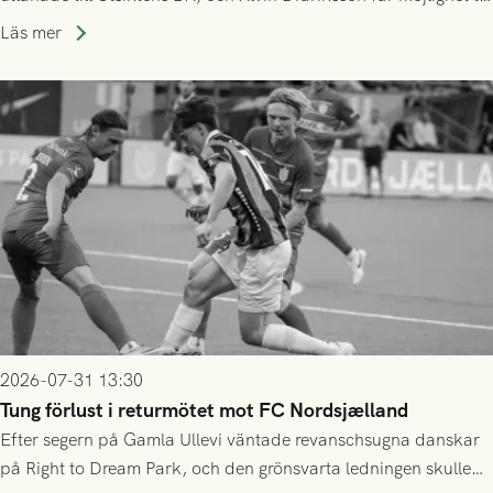
speltid i Hestrafors genom föreningssamarbete.
Läs mer
2026-07-31 13:30
Tung förlust i returmötet mot FC Nordsjælland
Efter segern på Gamla Ullevi väntade revanschsugna danskar
på Right to Dream Park, och den grönsvarta ledningen skulle