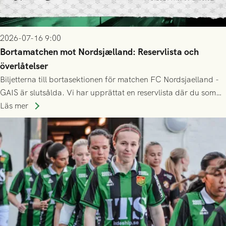
2026-07-16 9:00
Bortamatchen mot Nordsjælland: Reservlista och
överlåtelser
Biljetterna till bortasektionen för matchen FC Nordsjaelland -
GAIS är slutsålda. Vi har upprättat en reservlista där du som
ännu inte har någon biljett kan anmäla ditt intresse. Du kan
Läs mer
inte själv överlåta din biljett till någon annan.