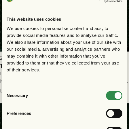
This website uses cookies
We use cookies to personalise content and ads, to
provide social media features and to analyse our traffic.
We also share information about your use of our site with
our social media, advertising and analytics partners who
may combine it with other information that you’ve
2026-07-22 19:00
provided to them or that they’ve collected from your use
Truppen till GAIS - FC Nordsjælland 23/7
of their services.
Imorgon torsdag spelar GAIS herrar hemma mot FC
Nordsjælland på Gamla Ullevi med avspark kl 19.00! Fredrik
Holmberg och ledarstaben har tagit ut följande trupp till
Consent
Läs mer
Necessary
matchen:
Selection
Preferences