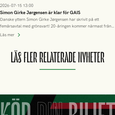
2026-07-15 13:00
Simon Girke Jørgensen är klar för GAIS
Danske yttern Simon Girke Jørgensen har skrivit på ett
femårsavtal med grönsvart! 20-åringen kommer närmast från
spel i färöiska Skála IF.
Läs mer
LÄS FLER RELATERADE NYHETER