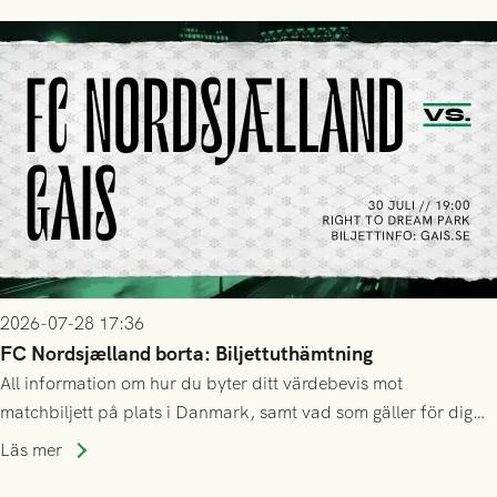
2026-07-28 17:36
FC Nordsjælland borta: Biljettuthämtning
All information om hur du byter ditt värdebevis mot
matchbiljett på plats i Danmark, samt vad som gäller för dig
som står på reservlista eller fått förhinder.
Läs mer