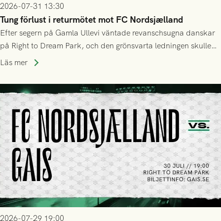
2026-07-31 13:30
Tung förlust i returmötet mot FC Nordsjælland
Efter segern på Gamla Ullevi väntade revanschsugna danskar
på Right to Dream Park, och den grönsvarta ledningen skulle
upphöra efter mindre än kvarten spelad. På lika mark visade
Läs mer
sig Nordsjälland numren för stora och matchen slutade i
tennissiffror och det grönsvarta europaäventyret tog slut.
2026-07-29 19:00