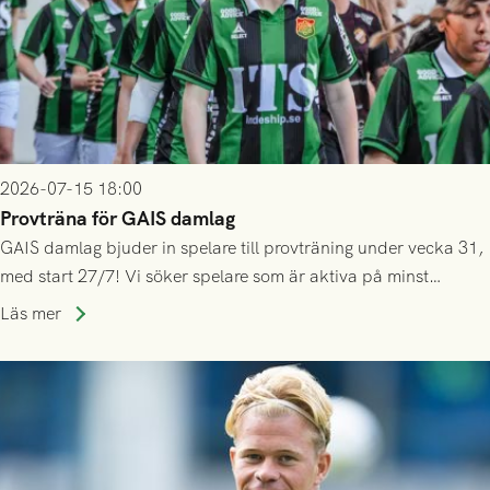
2026-07-15 18:00
Provträna för GAIS damlag
GAIS damlag bjuder in spelare till provträning under vecka 31,
med start 27/7! Vi söker spelare som är aktiva på minst
division 3-nivå.
Läs mer