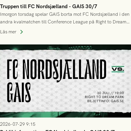
Truppen till FC Nordsjælland - GAIS 30/7
Imorgon torsdag spelar GAIS borta mot FC Nordsjælland i den
andra kvalmatchen till Conference League på Right to Dream
Park! Fredrik Holmberg och ledarstaben har tagit ut följande
Läs mer
trupp till matchen:
2026-07-29 9:15