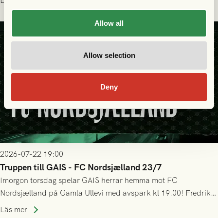
Läs mer
bollen, men GAIS försvarade sig disciplinerat och säkrade en
seger! Matchfoto: Mikael Josefsson & Lasse Ekström
Allow all
Allow selection
Deny
2026-07-22 19:00
Truppen till GAIS - FC Nordsjælland 23/7
Imorgon torsdag spelar GAIS herrar hemma mot FC
Nordsjælland på Gamla Ullevi med avspark kl 19.00! Fredrik
Holmberg och ledarstaben har tagit ut följande trupp till
Läs mer