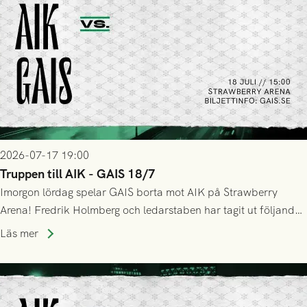
2026-07-17 19:00
Truppen till AIK - GAIS 18/7
Imorgon lördag spelar GAIS borta mot AIK på Strawberry
Arena! Fredrik Holmberg och ledarstaben har tagit ut följande
trupp till matchen:
Läs mer