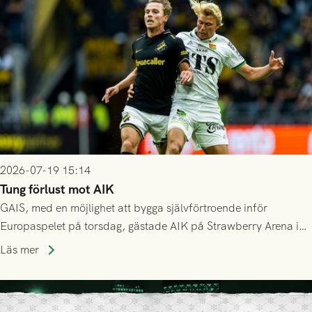
Mostar från Bosnien och Hercegovina.
2026-07-19 15:14
Tung förlust mot AIK
GAIS, med en möjlighet att bygga självförtroende inför
Europaspelet på torsdag, gästade AIK på Strawberry Arena i
Stockholm . Men trots konstant hotande i första halvlek av
Läs mer
GAIS så var det AIK, i andra halvlek, som höjde tempot och
lyckades få in 2-0.