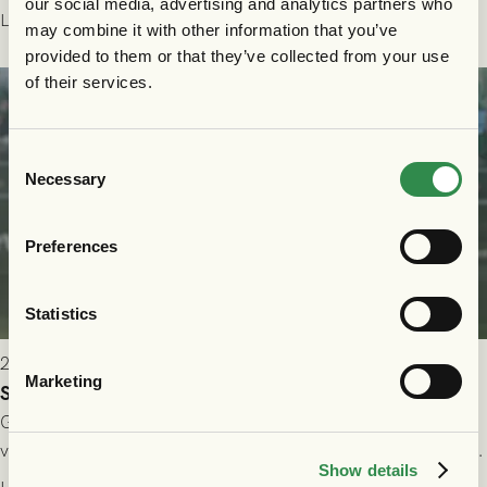
our social media, advertising and analytics partners who
Allsvenskan! Avspark kl 16.30 på söndag 26/7.
Läs mer
may combine it with other information that you’ve
provided to them or that they’ve collected from your use
of their services.
Consent
Necessary
Selection
Preferences
Statistics
2026-07-24 16:40
Marketing
Seger i första kvalmatchen mot FC Nordsjælland
GAIS dominerade i första halvlek och skapade fler chanser,
välförtjänt fick de in ett ledningsmål strax innan halvtid. Efter
Show details
halvtidsvilan sjönk tempot när Nordsjälland tilläts ha mer av