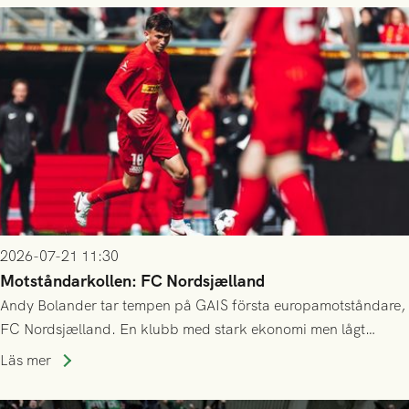
2026-07-21 11:30
Motståndarkollen: FC Nordsjælland
Andy Bolander tar tempen på GAIS första europamotståndare,
FC Nordsjælland. En klubb med stark ekonomi men lågt
publiksnitt, ett lag med både kollektiv styrka och individuell
Läs mer
finess.