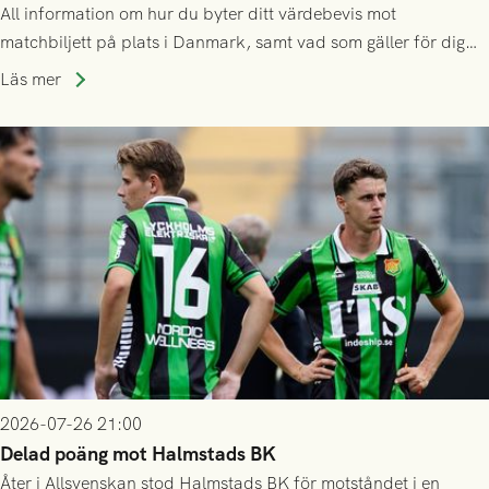
All information om hur du byter ditt värdebevis mot
matchbiljett på plats i Danmark, samt vad som gäller för dig
som står på reservlista eller fått förhinder.
Läs mer
2026-07-26 21:00
Delad poäng mot Halmstads BK
Åter i Allsvenskan stod Halmstads BK för motståndet i en