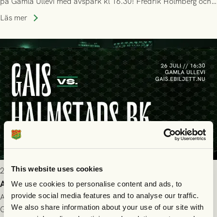
på Gamla Ullevi med avspark kl 16.30! Fredrik Holmberg och
ledarstaben har tagit ut följande trupp till matchen:
Läs mer
This website uses cookies
2026-07-25 9:00
Allt du behöver veta inför GAIS - Halmstads BK 26/7
We use cookies to personalise content and ads, to
provide social media features and to analyse our traffic.
All evenemangsinformation du kan behöva inför ditt besök på
We also share information about your use of our site with
Gamla Ullevi och matchen mellan GAIS och Halmstads BK i