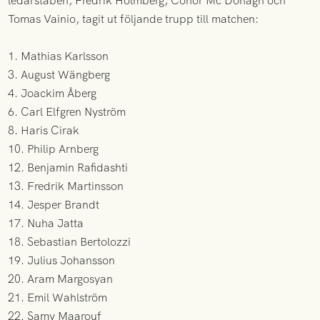
ledarstaben, Fredrik Holmberg, Conor Mc Donagh och
Tomas Vainio, tagit ut följande trupp till matchen:
1. Mathias Karlsson
3. August Wängberg
4. Joackim Åberg
6. Carl Elfgren Nyström
8. Haris Cirak
10. Philip Arnberg
12. Benjamin Rafidashti
13. Fredrik Martinsson
14. Jesper Brandt
17. Nuha Jatta
18. Sebastian Bertolozzi
19. Julius Johansson
20. Aram Margosyan
21. Emil Wahlström
22. Samy Maarouf