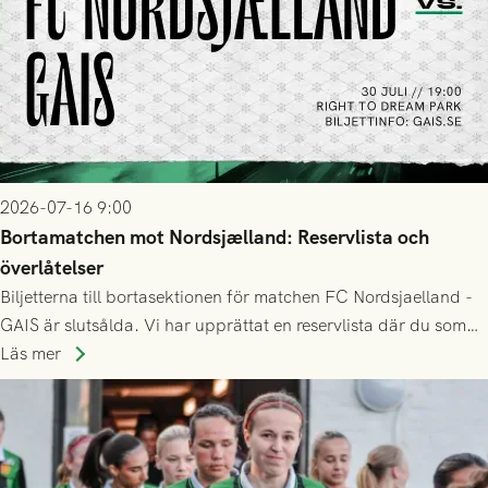
2026-07-16 9:00
Bortamatchen mot Nordsjælland: Reservlista och
överlåtelser
Biljetterna till bortasektionen för matchen FC Nordsjaelland -
GAIS är slutsålda. Vi har upprättat en reservlista där du som
ännu inte har någon biljett kan anmäla ditt intresse. Du kan
Läs mer
inte själv överlåta din biljett till någon annan.