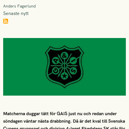
Anders Fagerlund
Senaste nytt
Matcherna duggar tätt för GAIS just nu och redan under
söndagen väntar nästa drabbning. Då är det kval till Svenska
Cupens gruppspel och division 4-laget Ekedalens SK står för