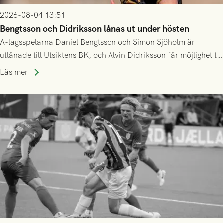
2026-08-04 13:51
Bengtsson och Didriksson lånas ut under hösten
A-lagsspelarna Daniel Bengtsson och Simon Sjöholm är
utlånade till Utsiktens BK, och Alvin Didriksson får möjlighet till
speltid i Hestrafors genom föreningssamarbete.
Läs mer