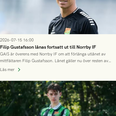
2026-07-15 16:00
Filip Gustafsson lånas fortsatt ut till Norrby IF
GAIS är överens med Norrby IF om att förlänga utlånet av
mittfältaren Filip Gustafsson. Lånet gäller nu över resten av
säsongen 2026.
Läs mer