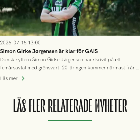
2026-07-15 13:00
Simon Girke Jørgensen är klar för GAIS
Danske yttern Simon Girke Jørgensen har skrivit på ett
femårsavtal med grönsvart! 20-åringen kommer närmast från
spel i färöiska Skála IF.
Läs mer
LÄS FLER RELATERADE NYHETER