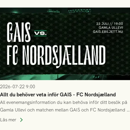
matchen:
2026-07-22 9:00
Allt du behöver veta inför GAIS - FC Nordsjælland
All evenemangsinformation du kan behöva inför ditt besök på
Gamla Ullevi och matchen mellan GAIS och FC Nordsjælland i
kvalet till Conference League! Avspark kl 19.00 på torsdag
Läs mer
23/7.