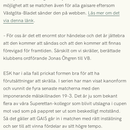
möjlighet att se matchen även för alla gaisare eftersom
Västgöta-Bladet sänder den på webben.
Läs mer om det
via denna länk
.
– För oss är det ett enormt stor händelse och det är jättebra
att den kommer att sändas och att den kommer att finnas
förevigad för framtiden. Särskilt om vi skräller, berättade
klubbens ordförande Jonas Öhgren till VB.
ESK har i alla fall prickat formen bra för att ha
förutsättningar att skrälla. I serien har man visat kanonform
och vunnit de fyra senaste matcherna med den
imponerande målskillnaden 19-3. Det är ju som bekant
flera av våra Superettan-kollegor som blivit utslagna i cupen
mot vad som på pappret ser ut som beskedligt motstånd.
Så det gäller att GAIS går in i matchen med rätt inställning
och ser till att vinna fördelar av sitt högre tempo.