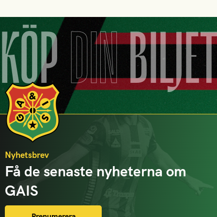
KÖP
DIN
BILJE
Nyhetsbrev
Få de senaste nyheterna om
GAIS
Prenumerera