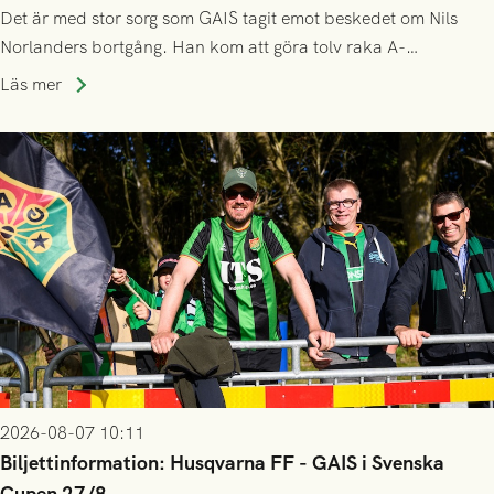
Det är med stor sorg som GAIS tagit emot beskedet om Nils
Norlanders bortgång. Han kom att göra tolv raka A-
lagssäsonger i Grönsvart och är en av få spelare som i GAIS
Läs mer
gjort fler än 200 matcher.
2026-08-07 10:11
Biljettinformation: Husqvarna FF - GAIS i Svenska
Cupen 27/8