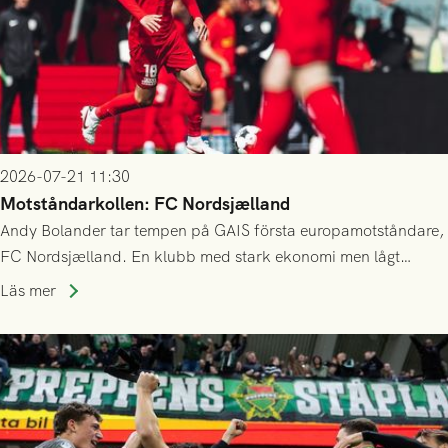
2026-07-21 11:30
Motståndarkollen: FC Nordsjælland
Andy Bolander tar tempen på GAIS första europamotståndare,
FC Nordsjælland. En klubb med stark ekonomi men lågt
publiksnitt, ett lag med både kollektiv styrka och individuell
Läs mer
finess.