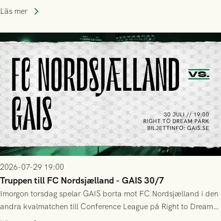
upphöra efter mindre än kvarten spelad. På lika mark visade
Läs mer
sig Nordsjälland numren för stora och matchen slutade i
tennissiffror och det grönsvarta europaäventyret tog slut.
2026-07-29 19:00
Truppen till FC Nordsjælland - GAIS 30/7
Imorgon torsdag spelar GAIS borta mot FC Nordsjælland i den
andra kvalmatchen till Conference League på Right to Dream
Park! Fredrik Holmberg och ledarstaben har tagit ut följande