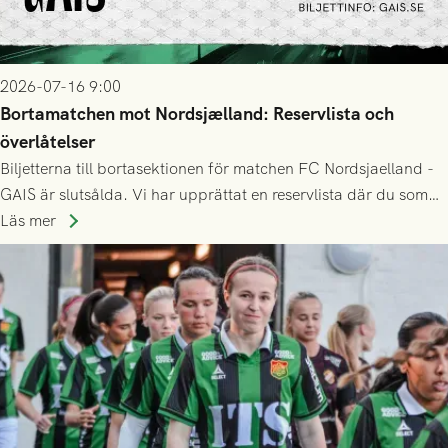
2026-07-16 9:00
Bortamatchen mot Nordsjælland: Reservlista och
överlåtelser
Biljetterna till bortasektionen för matchen FC Nordsjaelland -
GAIS är slutsålda. Vi har upprättat en reservlista där du som
ännu inte har någon biljett kan anmäla ditt intresse. Du kan
Läs mer
inte själv överlåta din biljett till någon annan.