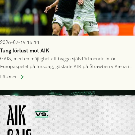
2026-07-19 15:14
Tung förlust mot AIK
GAIS, med en möjlighet att bygga självförtroende inför
Europaspelet på torsdag, gästade AIK på Strawberry Arena i
Stockholm . Men trots konstant hotande i första halvlek av
Läs mer
GAIS så var det AIK, i andra halvlek, som höjde tempot och
lyckades få in 2-0.