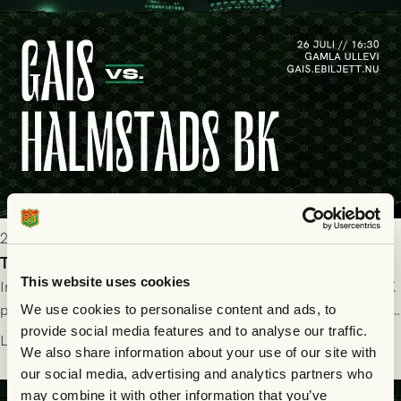
2026-07-25 19:00
Truppen till GAIS - Halmstads BK 26/7
This website uses cookies
Imorgon söndag spelar GAIS herrar hemma mot Halmstads BK
på Gamla Ullevi med avspark kl 16.30! Fredrik Holmberg och
We use cookies to personalise content and ads, to
provide social media features and to analyse our traffic.
ledarstaben har tagit ut följande trupp till matchen:
Läs mer
We also share information about your use of our site with
our social media, advertising and analytics partners who
may combine it with other information that you’ve