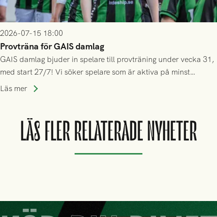
2026-07-15 18:00
Provträna för GAIS damlag
GAIS damlag bjuder in spelare till provträning under vecka 31,
med start 27/7! Vi söker spelare som är aktiva på minst
division 3-nivå.
Läs mer
LÄS FLER RELATERADE NYHETER