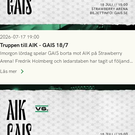
2026-07-17 19:00
Truppen till AIK - GAIS 18/7
Imorgon lördag spelar GAIS borta mot AIK på Strawberry
Arena! Fredrik Holmberg och ledarstaben har tagit ut följande
trupp till matchen:
Läs mer