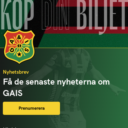
KÖP
DIN
BILJE
Nyhetsbrev
Få de senaste nyheterna om
GAIS
Prenumerera