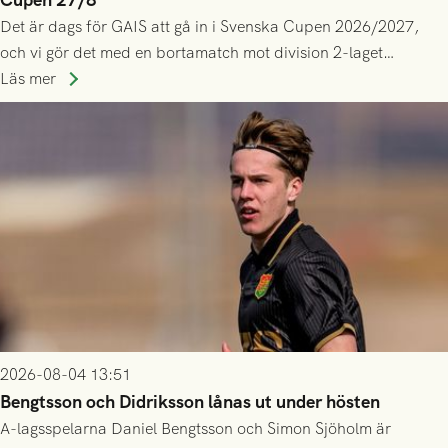
Det är dags för GAIS att gå in i Svenska Cupen 2026/2027,
och vi gör det med en bortamatch mot division 2-laget
Husqvarna FF. Häng med och stötta grönsvart på plats!
Läs mer
2026-08-04 13:51
Bengtsson och Didriksson lånas ut under hösten
A-lagsspelarna Daniel Bengtsson och Simon Sjöholm är