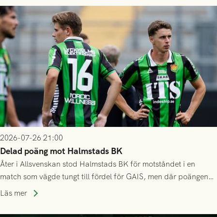
2026-07-26 21:00
Delad poäng mot Halmstads BK
Åter i Allsvenskan stod Halmstads BK för motståndet i en
match som vägde tungt till fördel för GAIS, men där poängen
delades efter dramatik på tilläggstid.
Läs mer