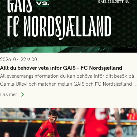
2026-07-22 9:00
Allt du behöver veta inför GAIS - FC Nordsjælland
All evenemangsinformation du kan behöva inför ditt besök på
Gamla Ullevi och matchen mellan GAIS och FC Nordsjælland i
kvalet till Conference League! Avspark kl 19.00 på torsdag
Läs mer
23/7.