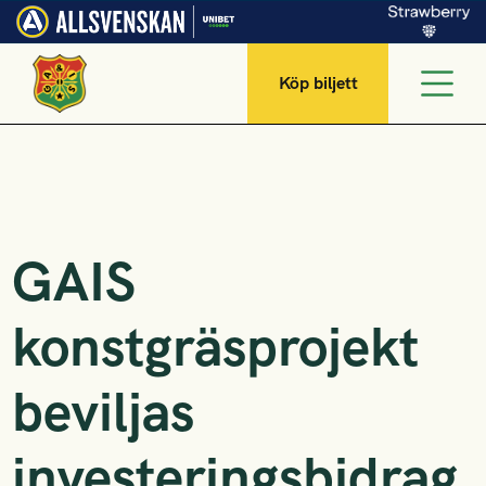
Köp biljett
GAIS
konstgräsprojekt
beviljas
investeringsbidrag