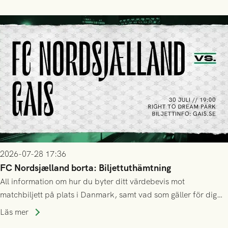
2026-07-28 17:36
FC Nordsjælland borta: Biljettuthämtning
All information om hur du byter ditt värdebevis mot
matchbiljett på plats i Danmark, samt vad som gäller för dig
som står på reservlista eller fått förhinder.
Läs mer