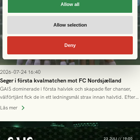
Allow all
Allow selection
Deny
2026-07-24 16:40
Seger i första kvalmatchen mot FC Nordsjælland
GAIS dominerade i första halvlek och skapade fler chanser,
välförtjänt fick de in ett ledningsmål strax innan halvtid. Efter
halvtidsvilan sjönk tempot när Nordsjälland tilläts ha mer av
Läs mer
bollen, men GAIS försvarade sig disciplinerat och säkrade en
seger! Matchfoto: Mikael Josefsson & Lasse Ekström