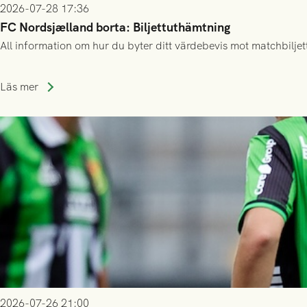
2026-07-28 17:36
FC Nordsjælland borta: Biljettuthämtning
All information om hur du byter ditt värdebevis mot matchbiljett
Läs mer
2026-07-26 21:00