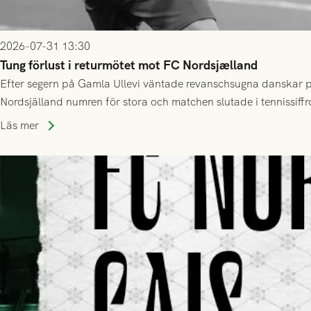
2026-07-31 13:30
Tung förlust i returmötet mot FC Nordsjælland
Efter segern på Gamla Ullevi väntade revanschsugna danskar på
Nordsjälland numren för stora och matchen slutade i tennissiffr
Läs mer