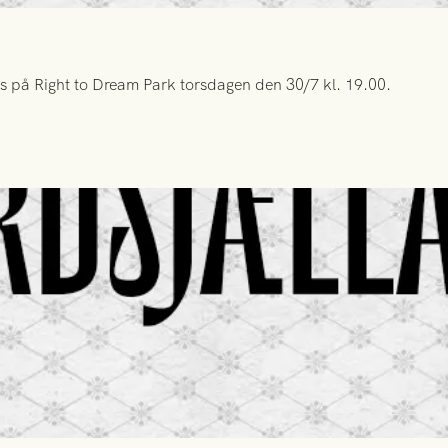
s på Right to Dream Park torsdagen den 30/7 kl. 19.00.