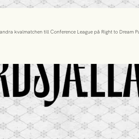
ndra kvalmatchen till Conference League på Right to Dream Par