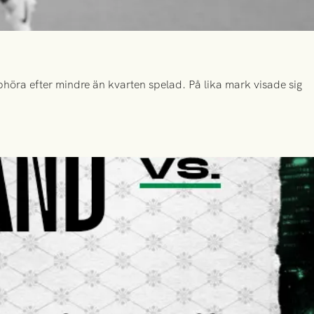
höra efter mindre än kvarten spelad. På lika mark visade sig