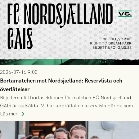
2026-07-16 9:00
Bortamatchen mot Nordsjælland: Reservlista och
överlåtelser
Biljetterna till bortasektionen för matchen FC Nordsjaelland -
GAIS är slutsålda. Vi har upprättat en reservlista där du som
ännu inte har någon biljett kan anmäla ditt intresse. Du kan
Läs mer
inte själv överlåta din biljett till någon annan.