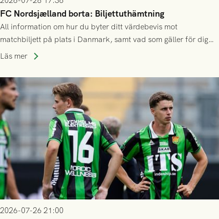
2026-07-28 17:36
FC Nordsjælland borta: Biljettuthämtning
All information om hur du byter ditt värdebevis mot
matchbiljett på plats i Danmark, samt vad som gäller för dig
som står på reservlista eller fått förhinder.
Läs mer
2026-07-26 21:00