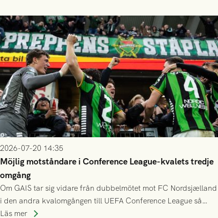
finess.
2026-07-20 14:35
Möjlig motståndare i Conference League-kvalets tredje
omgång
Om GAIS tar sig vidare från dubbelmötet mot FC Nordsjælland
i den andra kvalomgången till UEFA Conference League så
spelas den tredje kvalomgången kort därpå. Motståndare blir
Läs mer