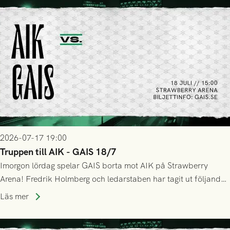
2026-07-17 19:00
Truppen till AIK - GAIS 18/7
Imorgon lördag spelar GAIS borta mot AIK på Strawberry
Arena! Fredrik Holmberg och ledarstaben har tagit ut följande
trupp till matchen:
Läs mer