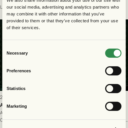
We also share information about your use of our site with
Holmberg och ledarstaben har tagit ut följande trupp till
Läs mer
our social media, advertising and analytics partners who
matchen:
may combine it with other information that you’ve
provided to them or that they’ve collected from your use
of their services.
Consent
Necessary
Selection
Preferences
Statistics
2026-07-22 9:00
Allt du behöver veta inför GAIS - FC Nordsjælland
Marketing
All evenemangsinformation du kan behöva inför ditt besök på
Gamla Ullevi och matchen mellan GAIS och FC Nordsjælland i
kvalet till Conference League! Avspark kl 19.00 på torsdag