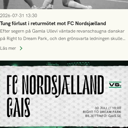
2026-07-31 13:30
Tung förlust i returmötet mot FC Nordsjælland
Efter segern på Gamla Ullevi väntade revanschsugna danskar
på Right to Dream Park, och den grönsvarta ledningen skulle
upphöra efter mindre än kvarten spelad. På lika mark visade
Läs mer
sig Nordsjälland numren för stora och matchen slutade i
tennissiffror och det grönsvarta europaäventyret tog slut.