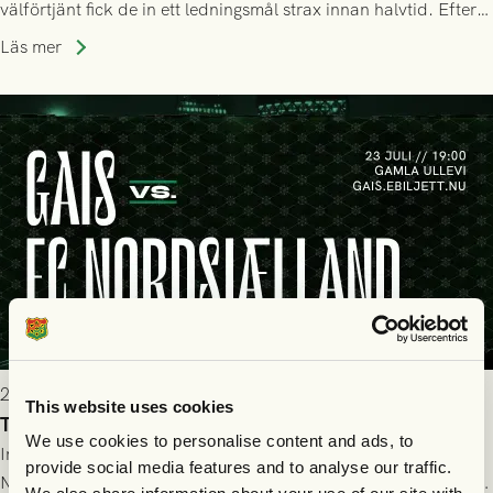
välförtjänt fick de in ett ledningsmål strax innan halvtid. Efter
halvtidsvilan sjönk tempot när Nordsjälland tilläts ha mer av
Läs mer
bollen, men GAIS försvarade sig disciplinerat och säkrade en
seger! Matchfoto: Mikael Josefsson & Lasse Ekström
2026-07-22 19:00
This website uses cookies
Truppen till GAIS - FC Nordsjælland 23/7
We use cookies to personalise content and ads, to
Imorgon torsdag spelar GAIS herrar hemma mot FC
provide social media features and to analyse our traffic.
Nordsjælland på Gamla Ullevi med avspark kl 19.00! Fredrik