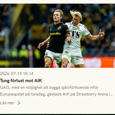
då vinnaren i mötet mellan isländska Valur och HŠK Zrinjski
Mostar från Bosnien och Hercegovina.
2026-07-19 15:14
Tung förlust mot AIK
GAIS, med en möjlighet att bygga självförtroende inför
Europaspelet på torsdag, gästade AIK på Strawberry Arena i
Stockholm . Men trots konstant hotande i första halvlek av
Läs mer
GAIS så var det AIK, i andra halvlek, som höjde tempot och
lyckades få in 2-0.