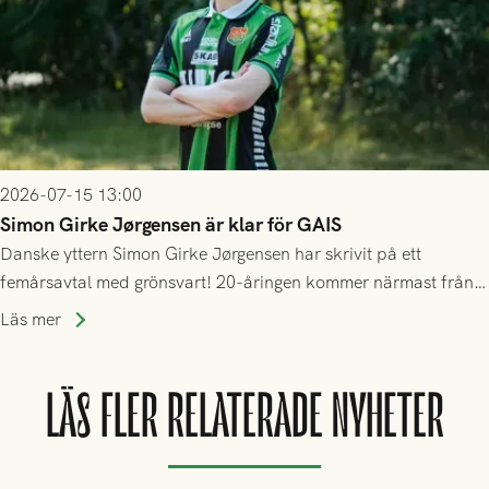
2026-07-15 13:00
Simon Girke Jørgensen är klar för GAIS
Danske yttern Simon Girke Jørgensen har skrivit på ett
femårsavtal med grönsvart! 20-åringen kommer närmast från
spel i färöiska Skála IF.
Läs mer
LÄS FLER RELATERADE NYHETER