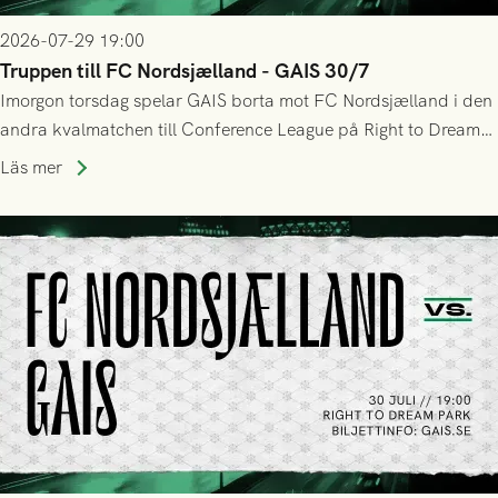
2026-07-29 19:00
Truppen till FC Nordsjælland - GAIS 30/7
Imorgon torsdag spelar GAIS borta mot FC Nordsjælland i den
andra kvalmatchen till Conference League på Right to Dream
Park! Fredrik Holmberg och ledarstaben har tagit ut följande
Läs mer
trupp till matchen: