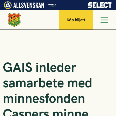
Köp biljett
GAIS inleder
samarbete med
minnesfonden
Caspers minne