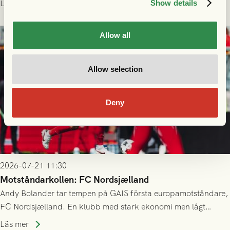
Läs mer
Show details
23/7.
Allow all
Allow selection
Deny
2026-07-21 11:30
Motståndarkollen: FC Nordsjælland
Andy Bolander tar tempen på GAIS första europamotståndare,
FC Nordsjælland. En klubb med stark ekonomi men lågt
publiksnitt, ett lag med både kollektiv styrka och individuell
Läs mer