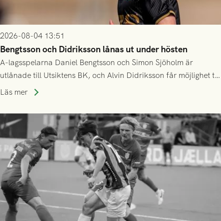
2026-08-04 13:51
Bengtsson och Didriksson lånas ut under hösten
A-lagsspelarna Daniel Bengtsson och Simon Sjöholm är
utlånade till Utsiktens BK, och Alvin Didriksson får möjlighet till
speltid i Hestrafors genom föreningssamarbete.
Läs mer