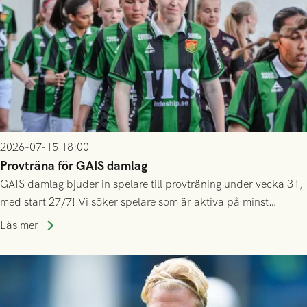
2026-07-15 18:00
Provträna för GAIS damlag
GAIS damlag bjuder in spelare till provträning under vecka 31,
med start 27/7! Vi söker spelare som är aktiva på minst
division 3-nivå.
Läs mer