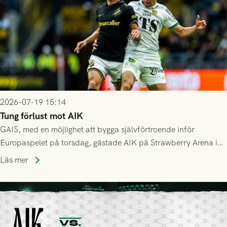
2026-07-19 15:14
Tung förlust mot AIK
GAIS, med en möjlighet att bygga självförtroende inför
Europaspelet på torsdag, gästade AIK på Strawberry Arena i
Stockholm . Men trots konstant hotande i första halvlek av
Läs mer
GAIS så var det AIK, i andra halvlek, som höjde tempot och
lyckades få in 2-0.