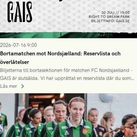
2026-07-16 9:00
Bortamatchen mot Nordsjælland: Reservlista och
överlåtelser
Biljetterna till bortasektionen för matchen FC Nordsjaelland -
GAIS är slutsålda. Vi har upprättat en reservlista där du som
ännu inte har någon biljett kan anmäla ditt intresse. Du kan
Läs mer
inte själv överlåta din biljett till någon annan.