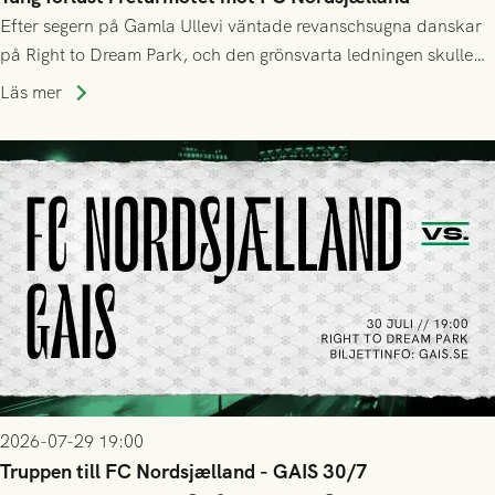
Efter segern på Gamla Ullevi väntade revanschsugna danskar
på Right to Dream Park, och den grönsvarta ledningen skulle
upphöra efter mindre än kvarten spelad. På lika mark visade
Läs mer
sig Nordsjälland numren för stora och matchen slutade i
tennissiffror och det grönsvarta europaäventyret tog slut.
2026-07-29 19:00
Truppen till FC Nordsjælland - GAIS 30/7