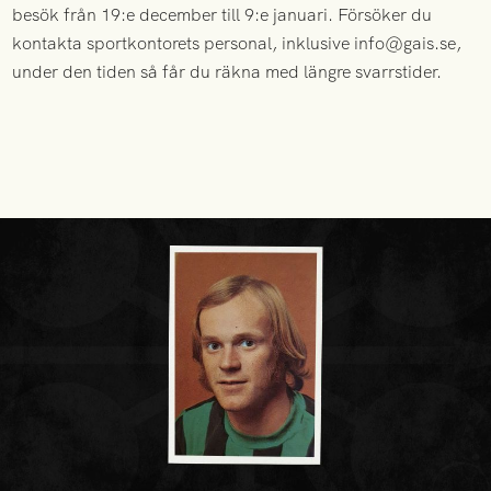
besök från 19:e december till 9:e januari. Försöker du
kontakta sportkontorets personal, inklusive info@gais.se,
under den tiden så får du räkna med längre svarrstider.