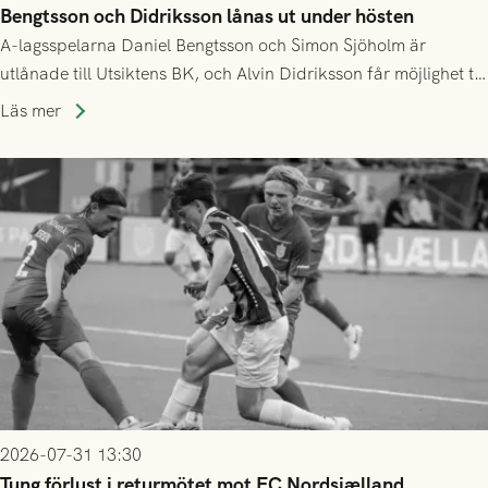
Bengtsson och Didriksson lånas ut under hösten
A-lagsspelarna Daniel Bengtsson och Simon Sjöholm är
utlånade till Utsiktens BK, och Alvin Didriksson får möjlighet till
speltid i Hestrafors genom föreningssamarbete.
Läs mer
2026-07-31 13:30
Tung förlust i returmötet mot FC Nordsjælland