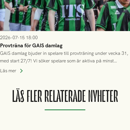
2026-07-15 18:00
Provträna för GAIS damlag
GAIS damlag bjuder in spelare till provträning under vecka 31,
med start 27/7! Vi söker spelare som är aktiva på minst
division 3-nivå.
Läs mer
LÄS FLER RELATERADE NYHETER