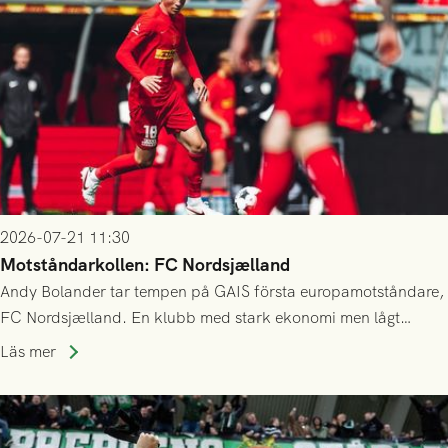
2026-07-21 11:30
Motståndarkollen: FC Nordsjælland
Andy Bolander tar tempen på GAIS första europamotståndare,
FC Nordsjælland. En klubb med stark ekonomi men lågt
publiksnitt, ett lag med både kollektiv styrka och individuell
Läs mer
finess.