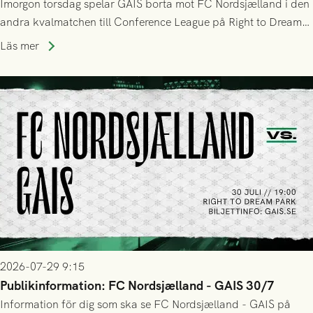
Imorgon torsdag spelar GAIS borta mot FC Nordsjælland i den
andra kvalmatchen till Conference League på Right to Dream
Park! Fredrik Holmberg och ledarstaben har tagit ut följande
Läs mer
trupp till matchen:
2026-07-29 9:15
Publikinformation: FC Nordsjælland - GAIS 30/7
Information för dig som ska se FC Nordsjælland - GAIS på