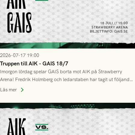
2026-07-17 19:00
Truppen till AIK - GAIS 18/7
Imorgon lördag spelar GAIS borta mot AIK på Strawberry
Arena! Fredrik Holmberg och ledarstaben har tagit ut följande
trupp till matchen:
Läs mer