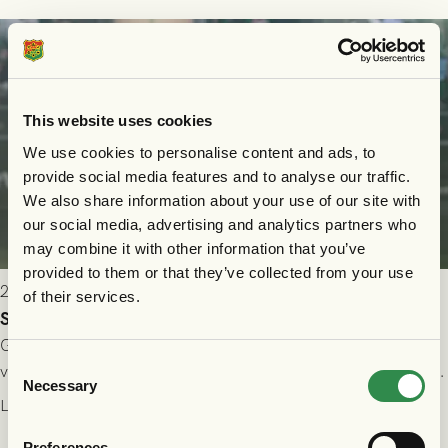
This website uses cookies
We use cookies to personalise content and ads, to
provide social media features and to analyse our traffic.
We also share information about your use of our site with
our social media, advertising and analytics partners who
may combine it with other information that you’ve
provided to them or that they’ve collected from your use
2026-07-24 16:40
of their services.
Seger i första kvalmatchen mot FC Nordsjælland
GAIS dominerade i första halvlek och skapade fler chanser,
Consent
välförtjänt fick de in ett ledningsmål strax innan halvtid. Efter
Necessary
Selection
halvtidsvilan sjönk tempot när Nordsjälland tilläts ha mer av
Läs mer
bollen, men GAIS försvarade sig disciplinerat och säkrade en
Preferences