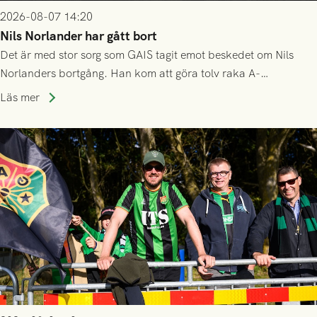
2026-08-07 14:20
Nils Norlander har gått bort
Det är med stor sorg som GAIS tagit emot beskedet om Nils
Norlanders bortgång. Han kom att göra tolv raka A-
lagssäsonger i Grönsvart och är en av få spelare som i GAIS
Läs mer
gjort fler än 200 matcher.