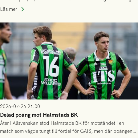
som står på reservlista eller fått förhinder.
Läs mer
2026-07-26 21:00
Delad poäng mot Halmstads BK
Åter i Allsvenskan stod Halmstads BK för motståndet i en
match som vägde tungt till fördel för GAIS, men där poängen