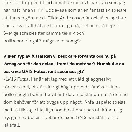
spelare i truppen bland annat Jennifer Johansson som jag
har haft innan i IFK Uddevalla som är en fantastisk spelare
att ha och göra med! Tilda Andreasson är också en spelare
som är värt att hålla ett extra öga på, det finns få tjejer i
Sverige som besitter samma teknik och
bollbehandlingsförmåga som hon gör!
Vilken typ av futsal kan vi besökare förvänta oss nu på
lördag och för den delen i framtida matcher? Hur skulle du
beskriva GAIS Futsal rent spelmässigt?
-GAIS Futsal i år är ett lag med ett väldigt aggressivt
försvarsspel, vi står väldigt högt upp och försöker vinna
bollen högt i banan för att inte låta motståndarna få den tid
dom behöver för att bygga upp något. Anfallsspelet spelas
med få tillslag, skickliga kombinationer och att känna sig
trygga med bollen - det är det som GAIS har stått för i år
iallafall.