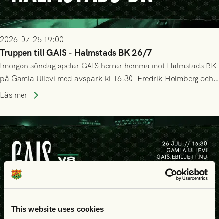
2026-07-25 19:00
Truppen till GAIS - Halmstads BK 26/7
Imorgon söndag spelar GAIS herrar hemma mot Halmstads BK
på Gamla Ullevi med avspark kl 16.30! Fredrik Holmberg och
ledarstaben har tagit ut följande trupp till matchen:
Läs mer
This website uses cookies