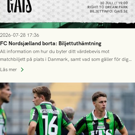
2026-07-28 17:36
FC Nordsjælland borta: Biljettuthämtning
All information om hur du byter ditt värdebevis mot
matchbiljett på plats i Danmark, samt vad som gäller för dig
som står på reservlista eller fått förhinder.
Läs mer