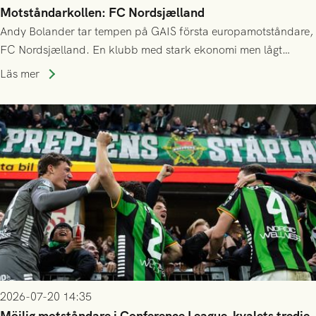
Motståndarkollen: FC Nordsjælland
Andy Bolander tar tempen på GAIS första europamotståndare,
FC Nordsjælland. En klubb med stark ekonomi men lågt
publiksnitt, ett lag med både kollektiv styrka och individuell
Läs mer
finess.
2026-07-20 14:35
Möjlig motståndare i Conference League-kvalets tredje