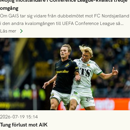
omgång
Om GAIS tar sig vidare från dubbelmötet mot FC Nordsjælland
i den andra kvalomgången till UEFA Conference League så
spelas den tredje kvalomgången kort därpå. Motståndare blir
Läs mer
då vinnaren i mötet mellan isländska Valur och HŠK Zrinjski
Mostar från Bosnien och Hercegovina.
2026-07-19 15:14
Tung förlust mot AIK