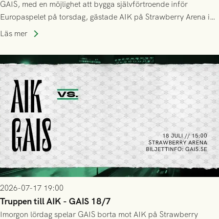
GAIS, med en möjlighet att bygga självförtroende inför
Europaspelet på torsdag, gästade AIK på Strawberry Arena i
Stockholm . Men trots konstant hotande i första halvlek av
Läs mer
GAIS så var det AIK, i andra halvlek, som höjde tempot och
lyckades få in 2-0.
2026-07-17 19:00
Truppen till AIK - GAIS 18/7
Imorgon lördag spelar GAIS borta mot AIK på Strawberry