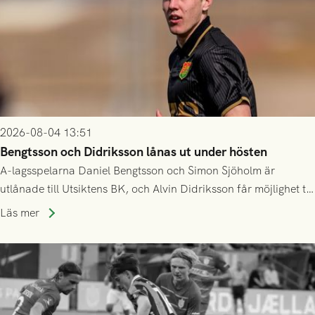
2026-08-04 13:51
Bengtsson och Didriksson lånas ut under hösten
A-lagsspelarna Daniel Bengtsson och Simon Sjöholm är
utlånade till Utsiktens BK, och Alvin Didriksson får möjlighet till
speltid i Hestrafors genom föreningssamarbete.
Läs mer