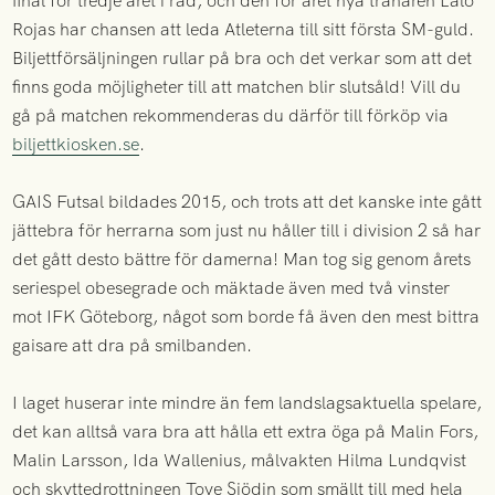
final för tredje året i rad, och den för året nya tränaren Lalo
Rojas har chansen att leda Atleterna till sitt första SM-guld.
Biljettförsäljningen rullar på bra och det verkar som att det
finns goda möjligheter till att matchen blir slutsåld! Vill du
gå på matchen rekommenderas du därför till förköp via
biljettkiosken.se
.
GAIS Futsal bildades 2015, och trots att det kanske inte gått
jättebra för herrarna som just nu håller till i division 2 så har
det gått desto bättre för damerna! Man tog sig genom årets
seriespel obesegrade och mäktade även med två vinster
mot IFK Göteborg, något som borde få även den mest bittra
gaisare att dra på smilbanden.
I laget huserar inte mindre än fem landslagsaktuella spelare,
det kan alltså vara bra att hålla ett extra öga på Malin Fors,
Malin Larsson, Ida Wallenius, målvakten Hilma Lundqvist
och skyttedrottningen Tove Sjödin som smällt till med hela