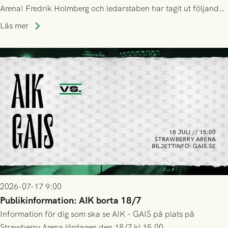
Arena! Fredrik Holmberg och ledarstaben har tagit ut följande
trupp till matchen:
Läs mer
2026-07-17 9:00
Publikinformation: AIK borta 18/7
Information för dig som ska se AIK - GAIS på plats på
Strawberry Arena lördagen den 18/7 kl 15.00.