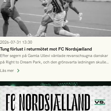
2026-07-31 13:30
Tung förlust i returmötet mot FC Nordsjælland
Efter segern på Gamla Ullevi väntade revanschsugna danskar
på Right to Dream Park, och den grönsvarta ledningen skulle
upphöra efter mindre än kvarten spelad. På lika mark visade
Läs mer
sig Nordsjälland numren för stora och matchen slutade i
tennissiffror och det grönsvarta europaäventyret tog slut.