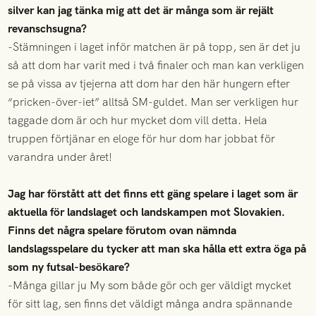
silver kan jag tänka mig att det är många som är rejält
revanschsugna?
-Stämningen i laget inför matchen är på topp, sen är det ju
så att dom har varit med i två finaler och man kan verkligen
se på vissa av tjejerna att dom har den här hungern efter
“pricken-över-iet” alltså SM-guldet. Man ser verkligen hur
taggade dom är och hur mycket dom vill detta. Hela
truppen förtjänar en eloge för hur dom har jobbat för
varandra under året!
Jag har förstått att det finns ett gäng spelare i laget som är
aktuella för landslaget och landskampen mot Slovakien.
Finns det några spelare förutom ovan nämnda
landslagsspelare du tycker att man ska hålla ett extra öga på
som ny futsal-besökare?
-Många gillar ju My som både gör och ger väldigt mycket
för sitt lag, sen finns det väldigt många andra spännande