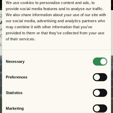
We use cookies to personalise content and ads, to
provide social media features and to analyse our traffic.
We also share information about your use of our site with
2026-07-25 9:00
our social media, advertising and analytics partners who
Allt du behöver veta inför GAIS - Halmstads BK 26/7
may combine it with other information that you’ve
All evenemangsinformation du kan behöva inför ditt besök på
provided to them or that they’ve collected from your use
Gamla Ullevi och matchen mellan GAIS och Halmstads BK i
of their services.
Allsvenskan! Avspark kl 16.30 på söndag 26/7.
Läs mer
Consent
Necessary
Selection
Preferences
Statistics
Marketing