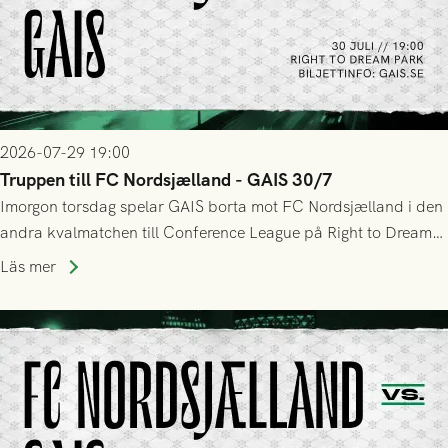
2026-07-29 19:00
Truppen till FC Nordsjælland - GAIS 30/7
Imorgon torsdag spelar GAIS borta mot FC Nordsjælland i den
andra kvalmatchen till Conference League på Right to Dream
Park! Fredrik Holmberg och ledarstaben har tagit ut följande
Läs mer
trupp till matchen: