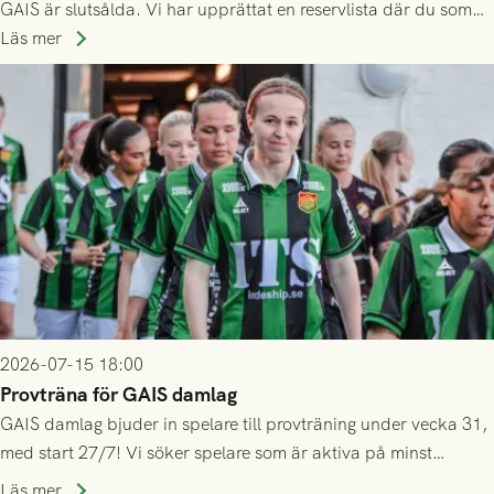
GAIS är slutsålda. Vi har upprättat en reservlista där du som
ännu inte har någon biljett kan anmäla ditt intresse. Du kan
Läs mer
inte själv överlåta din biljett till någon annan.
2026-07-15 18:00
Provträna för GAIS damlag
GAIS damlag bjuder in spelare till provträning under vecka 31,
med start 27/7! Vi söker spelare som är aktiva på minst
division 3-nivå.
Läs mer