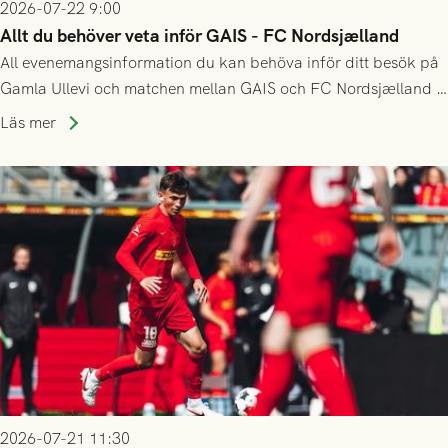
2026-07-22 9:00
Allt du behöver veta inför GAIS - FC Nordsjælland
All evenemangsinformation du kan behöva inför ditt besök på
Gamla Ullevi och matchen mellan GAIS och FC Nordsjælland i
kvalet till Conference League! Avspark kl 19.00 på torsdag
Läs mer
23/7.
2026-07-21 11:30