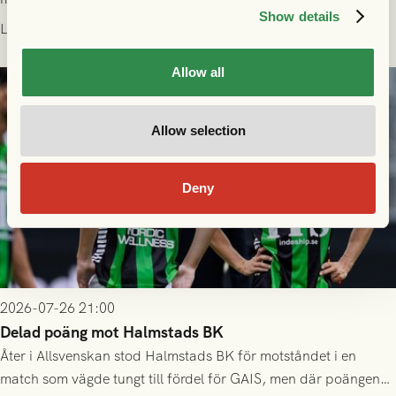
Show details
som står på reservlista eller fått förhinder.
Läs mer
Allow all
Allow selection
Deny
2026-07-26 21:00
Delad poäng mot Halmstads BK
Åter i Allsvenskan stod Halmstads BK för motståndet i en
match som vägde tungt till fördel för GAIS, men där poängen