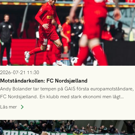
2026-07-21 11:30
Motståndarkollen: FC Nordsjælland
Andy Bolander tar tempen på GAIS första europamotståndare,
FC Nordsjælland. En klubb med stark ekonomi men lågt
publiksnitt, ett lag med både kollektiv styrka och individuell
Läs mer
finess.