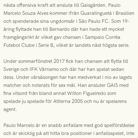
nästa offensiva kraft att ansluta till Gaisgården. Paulo
Marcelo Souza Alves kommer ifrån Guaratinguetá i Brasilien
och spenderade sina ungdomsår i São Paulo FC. Som 19-
åring flyttade han till Bernardo där han hade ett mycket
framgångsrikt år vilket gav chansen i Sampaio Corrêa
Futebol Clube i Serie B, vilket är landets näst högsta serie.
Under sommarfönstret 2017 fick han chansen att flytta till
Sverige och IFK Värnamo och där har han spelat sedan
dess. Under vårsäsongen har han medverkat i nio av lagets
matcher och noterats för sex mål. Han ansluter GAIS med
fina vitsord från bland annat Wílton Figueiredo som
spelade ju spelade för Atlterna 2005 och nu är spelarens
agent.
Paulo Marcelo är en snabb anfallare med god spelförståelse
och är skicklig på att hitta bra positioner i anfallsspelet, inte