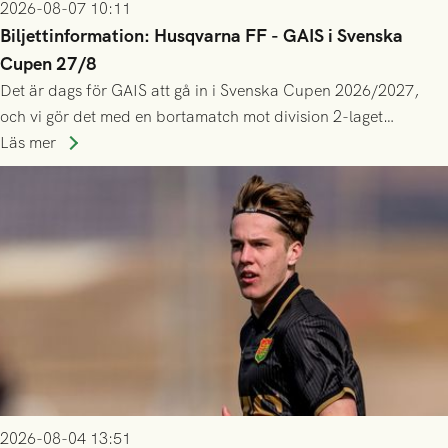
2026-08-07 10:11
Biljettinformation: Husqvarna FF - GAIS i Svenska
Cupen 27/8
Det är dags för GAIS att gå in i Svenska Cupen 2026/2027,
och vi gör det med en bortamatch mot division 2-laget
Husqvarna FF. Häng med och stötta grönsvart på plats!
Läs mer
2026-08-04 13:51