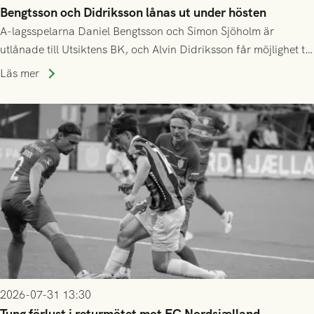
Bengtsson och Didriksson lånas ut under hösten
A-lagsspelarna Daniel Bengtsson och Simon Sjöholm är
utlånade till Utsiktens BK, och Alvin Didriksson får möjlighet till
speltid i Hestrafors genom föreningssamarbete.
Läs mer
2026-07-31 13:30
Tung förlust i returmötet mot FC Nordsjælland