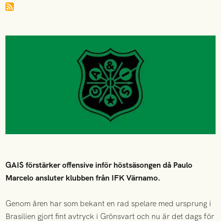
GAIS förstärker offensive inför höstsäsongen då Paulo
Marcelo ansluter klubben från IFK Värnamo.
Genom åren har som bekant en rad spelare med ursprung i
Brasilien gjort fint avtryck i Grönsvart och nu är det dags för