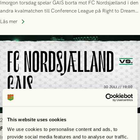
Imorgon torsdag spelar GAIS borta mot FC Nordsjælland i den
andra kvalmatchen till Conference League på Right to Dream
Park! Fredrik Holmberg och ledarstaben har tagit ut följande
Läs mer
trupp till matchen:
This website uses cookies
2026-07-29 9:15
Publikinformation: FC Nordsjælland - GAIS 30/7
We use cookies to personalise content and ads, to
Information för dig som ska se FC Nordsjælland - GAIS på
provide social media features and to analyse our traffic.