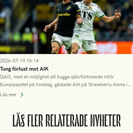
2026-07-19 15:14
Tung förlust mot AIK
GAIS, med en möjlighet att bygga självförtroende inför
Europaspelet på torsdag, gästade AIK på Strawberry Arena i
Stockholm . Men trots konstant hotande i första halvlek av
Läs mer
GAIS så var det AIK, i andra halvlek, som höjde tempot och
lyckades få in 2-0.
LÄS FLER RELATERADE NYHETER