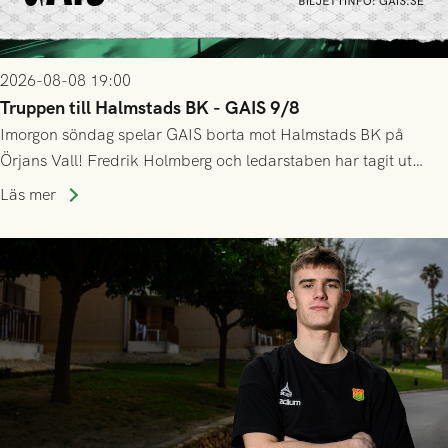
2026-08-08 19:00
Truppen till Halmstads BK - GAIS 9/8
Imorgon söndag spelar GAIS borta mot Halmstads BK på
Örjans Vall! Fredrik Holmberg och ledarstaben har tagit ut
följande trupp till matchen:
Läs mer