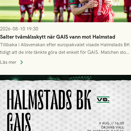
2026-08-10 19:30
Salter tvåmålsskytt när GAIS vann mot Halmstad
Tillbaka i Allsvenskan efter europakvalet visade Halmstads BK
tidigt att de inte tänkte göra det enkelt för GAIS. Matchen stod
och vägde större delar av första halvlek, men efter
Läs mer
halvtidsvilan tog Grönsvart taktpinnen. Inhopparen Salter klev
fram och fick in två mål för att ge laget tre pinnar.