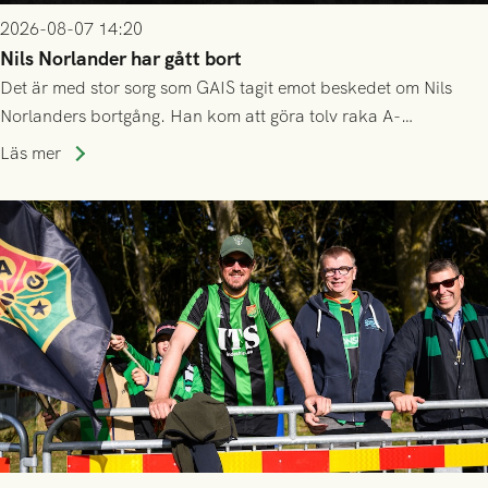
2026-08-07 14:20
Nils Norlander har gått bort
Det är med stor sorg som GAIS tagit emot beskedet om Nils
Norlanders bortgång. Han kom att göra tolv raka A-
lagssäsonger i Grönsvart och är en av få spelare som i GAIS
Läs mer
gjort fler än 200 matcher.