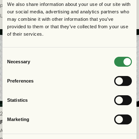
We also share information about your use of our site with
plats på Right to Dream Park torsdagen den 30/7 kl. 19.00.
our social media, advertising and analytics partners who
Läs mer
may combine it with other information that you’ve
provided to them or that they’ve collected from your use
of their services.
Consent
Necessary
Selection
Preferences
Statistics
2026-07-28 17:36
Marketing
FC Nordsjælland borta: Biljettuthämtning
All information om hur du byter ditt värdebevis mot
matchbiljett på plats i Danmark, samt vad som gäller för dig