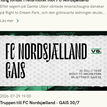
Efter segern på Gamla Ullevi väntade revanschsugna danskar
på Right to Dream Park, och den grönsvarta ledningen skulle
upphöra efter mindre än kvarten spelad. På lika mark visade
Läs mer
sig Nordsjälland numren för stora och matchen slutade i
tennissiffror och det grönsvarta europaäventyret tog slut.
2026-07-29 19:00
Truppen till FC Nordsjælland - GAIS 30/7