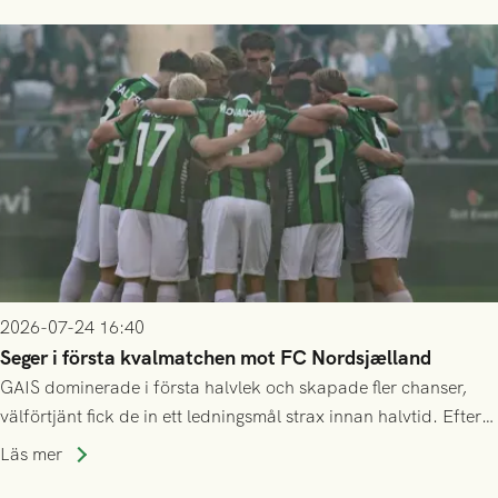
2026-07-24 16:40
Seger i första kvalmatchen mot FC Nordsjælland
GAIS dominerade i första halvlek och skapade fler chanser,
välförtjänt fick de in ett ledningsmål strax innan halvtid. Efter
halvtidsvilan sjönk tempot när Nordsjälland tilläts ha mer av
Läs mer
bollen, men GAIS försvarade sig disciplinerat och säkrade en