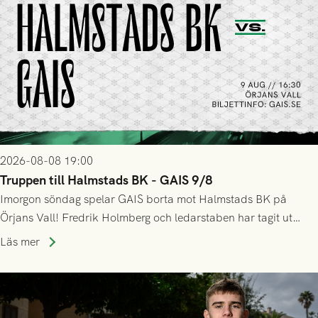
2026-08-08 19:00
Truppen till Halmstads BK - GAIS 9/8
Imorgon söndag spelar GAIS borta mot Halmstads BK på
Örjans Vall! Fredrik Holmberg och ledarstaben har tagit ut
följande trupp till matchen:
Läs mer