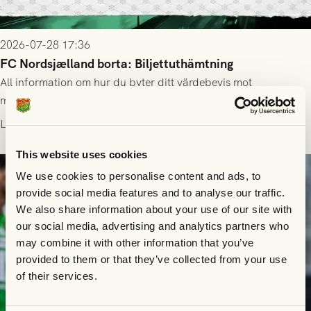
2026-07-28 17:36
FC Nordsjælland borta: Biljettuthämtning
All information om hur du byter ditt värdebevis mot
matchbiljett på plats i Danmark, samt vad som gäller för dig
som står på reservlista eller fått förhinder.
Läs mer
This website uses cookies
We use cookies to personalise content and ads, to
provide social media features and to analyse our traffic.
We also share information about your use of our site with
our social media, advertising and analytics partners who
may combine it with other information that you’ve
provided to them or that they’ve collected from your use
of their services.