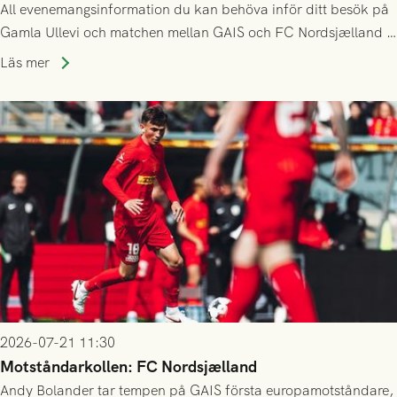
All evenemangsinformation du kan behöva inför ditt besök på
Gamla Ullevi och matchen mellan GAIS och FC Nordsjælland i
kvalet till Conference League! Avspark kl 19.00 på torsdag
Läs mer
23/7.
2026-07-21 11:30
Motståndarkollen: FC Nordsjælland
Andy Bolander tar tempen på GAIS första europamotståndare,