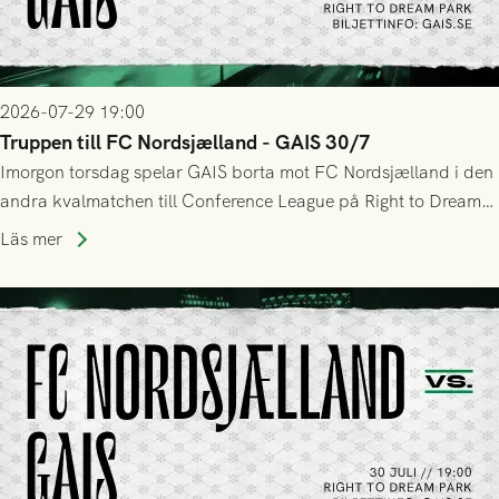
2026-07-29 19:00
Truppen till FC Nordsjælland - GAIS 30/7
Imorgon torsdag spelar GAIS borta mot FC Nordsjælland i den
andra kvalmatchen till Conference League på Right to Dream
Park! Fredrik Holmberg och ledarstaben har tagit ut följande
Läs mer
trupp till matchen: