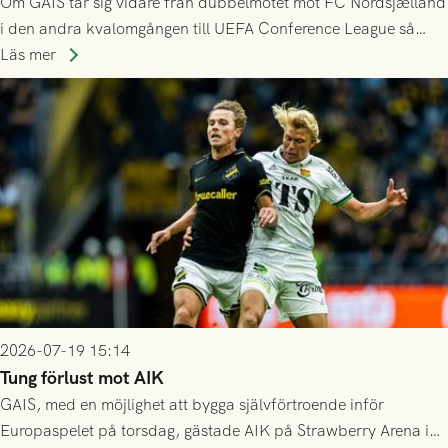
Om GAIS tar sig vidare från dubbelmötet mot FC Nordsjælland
i den andra kvalomgången till UEFA Conference League så
spelas den tredje kvalomgången kort därpå. Motståndare blir
Läs mer
då vinnaren i mötet mellan isländska Valur och HŠK Zrinjski
Mostar från Bosnien och Hercegovina.
2026-07-19 15:14
Tung förlust mot AIK
GAIS, med en möjlighet att bygga självförtroende inför
Europaspelet på torsdag, gästade AIK på Strawberry Arena i