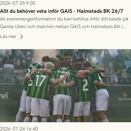
2026-07-25 9:00
Allt du behöver veta inför GAIS - Halmstads BK 26/7
All evenemangsinformation du kan behöva inför ditt besök på
Gamla Ullevi och matchen mellan GAIS och Halmstads BK i
Allsvenskan! Avspark kl 16.30 på söndag 26/7.
Läs mer
2026-07-24 16:40