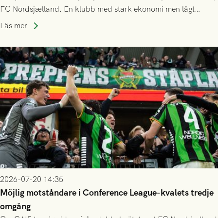
FC Nordsjælland. En klubb med stark ekonomi men lågt
publiksnitt, ett lag med både kollektiv styrka och individuell
Läs mer
finess.
2026-07-20 14:35
Möjlig motståndare i Conference League-kvalets tredje
omgång