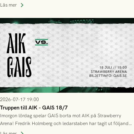
Stockholm . Men trots konstant hotande i första halvlek av
Läs mer
GAIS så var det AIK, i andra halvlek, som höjde tempot och
lyckades få in 2-0.
2026-07-17 19:00
Truppen till AIK - GAIS 18/7
Imorgon lördag spelar GAIS borta mot AIK på Strawberry
Arena! Fredrik Holmberg och ledarstaben har tagit ut följande
trupp till matchen:
Läs mer