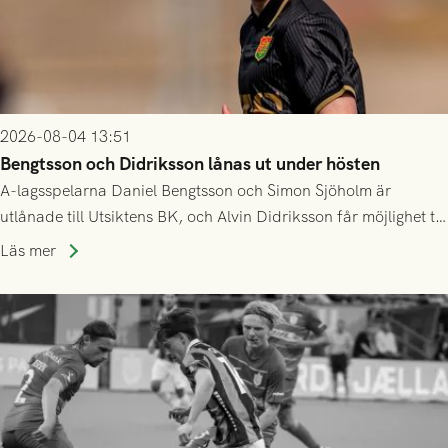
2026-08-04 13:51
Bengtsson och Didriksson lånas ut under hösten
A-lagsspelarna Daniel Bengtsson och Simon Sjöholm är
utlånade till Utsiktens BK, och Alvin Didriksson får möjlighet till
speltid i Hestrafors genom föreningssamarbete.
Läs mer