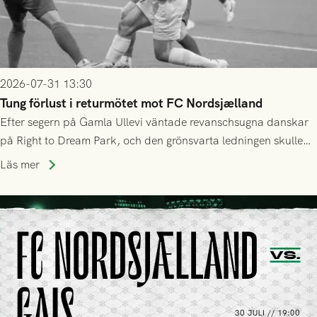
2026-07-31 13:30
Tung förlust i returmötet mot FC Nordsjælland
Efter segern på Gamla Ullevi väntade revanschsugna danskar
på Right to Dream Park, och den grönsvarta ledningen skulle
upphöra efter mindre än kvarten spelad. På lika mark visade
Läs mer
sig Nordsjälland numren för stora och matchen slutade i
tennissiffror och det grönsvarta europaäventyret tog slut.