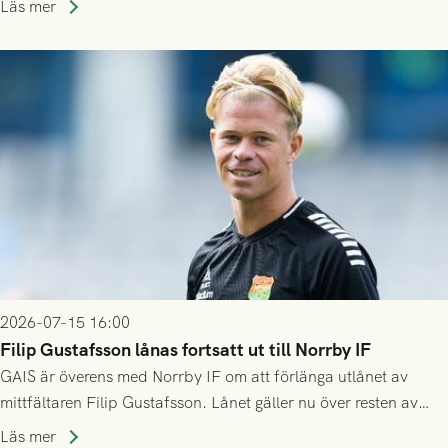
Läs mer
2026-07-15 16:00
Filip Gustafsson lånas fortsatt ut till Norrby IF
GAIS är överens med Norrby IF om att förlänga utlånet av
mittfältaren Filip Gustafsson. Lånet gäller nu över resten av
säsongen 2026.
Läs mer