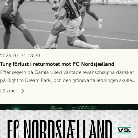
2026-07-31 13:30
Tung förlust i returmötet mot FC Nordsjælland
Efter segern på Gamla Ullevi väntade revanschsugna danskar
på Right to Dream Park, och den grönsvarta ledningen skulle
upphöra efter mindre än kvarten spelad. På lika mark visade
Läs mer
sig Nordsjälland numren för stora och matchen slutade i
tennissiffror och det grönsvarta europaäventyret tog slut.