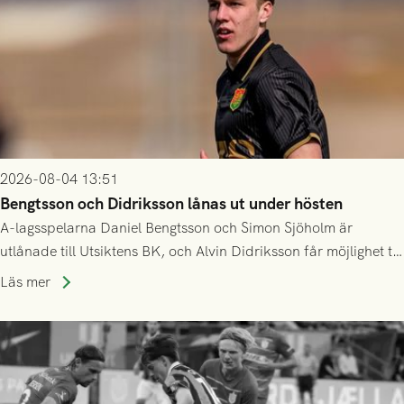
2026-08-04 13:51
Bengtsson och Didriksson lånas ut under hösten
A-lagsspelarna Daniel Bengtsson och Simon Sjöholm är
utlånade till Utsiktens BK, och Alvin Didriksson får möjlighet till
speltid i Hestrafors genom föreningssamarbete.
Läs mer