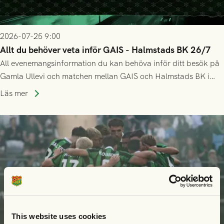
2026-07-25 9:00
Allt du behöver veta inför GAIS - Halmstads BK 26/7
All evenemangsinformation du kan behöva inför ditt besök på
Gamla Ullevi och matchen mellan GAIS och Halmstads BK i
Allsvenskan! Avspark kl 16.30 på söndag 26/7.
Läs mer
This website uses cookies