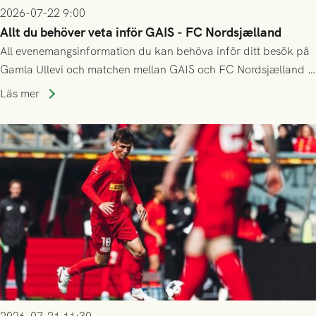
2026-07-22 9:00
Allt du behöver veta inför GAIS - FC Nordsjælland
All evenemangsinformation du kan behöva inför ditt besök på
Gamla Ullevi och matchen mellan GAIS och FC Nordsjælland i
kvalet till Conference League! Avspark kl 19.00 på torsdag
Läs mer
23/7.