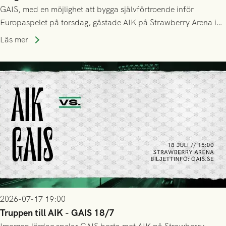
GAIS, med en möjlighet att bygga självförtroende inför
Europaspelet på torsdag, gästade AIK på Strawberry Arena i
Stockholm . Men trots konstant hotande i första halvlek av
Läs mer
GAIS så var det AIK, i andra halvlek, som höjde tempot och
lyckades få in 2-0.
2026-07-17 19:00
Truppen till AIK - GAIS 18/7