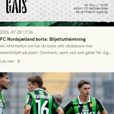
2026-07-28 17:36
FC Nordsjælland borta: Biljettuthämtning
All information om hur du byter ditt värdebevis mot
matchbiljett på plats i Danmark, samt vad som gäller för dig
som står på reservlista eller fått förhinder.
Läs mer