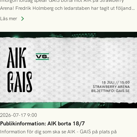
Imorgon lördag spelar GAIS borta mot AIK på Strawberry
Arena! Fredrik Holmberg och ledarstaben har tagit ut följande
trupp till matchen:
Läs mer
2026-07-17 9:00
Publikinformation: AIK borta 18/7
Information för dig som ska se AIK - GAIS på plats på