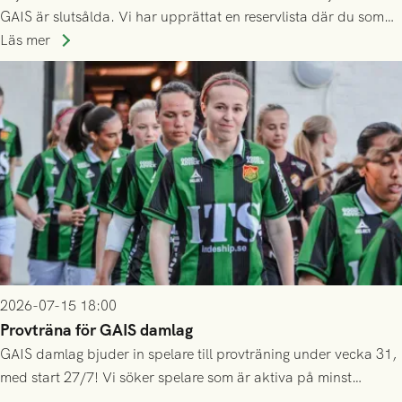
GAIS är slutsålda. Vi har upprättat en reservlista där du som
ännu inte har någon biljett kan anmäla ditt intresse. Du kan
Läs mer
inte själv överlåta din biljett till någon annan.
2026-07-15 18:00
Provträna för GAIS damlag
GAIS damlag bjuder in spelare till provträning under vecka 31,
med start 27/7! Vi söker spelare som är aktiva på minst
division 3-nivå.