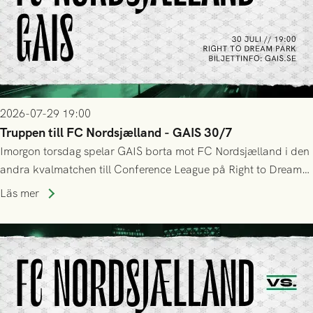
2026-07-29 19:00
Truppen till FC Nordsjælland - GAIS 30/7
Imorgon torsdag spelar GAIS borta mot FC Nordsjælland i den
andra kvalmatchen till Conference League på Right to Dream
Park! Fredrik Holmberg och ledarstaben har tagit ut följande
Läs mer
trupp till matchen: