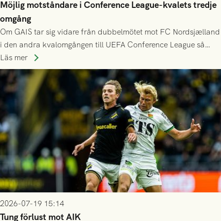
Möjlig motståndare i Conference League-kvalets tredje
omgång
Om GAIS tar sig vidare från dubbelmötet mot FC Nordsjælland
i den andra kvalomgången till UEFA Conference League så
spelas den tredje kvalomgången kort därpå. Motståndare blir
Läs mer
då vinnaren i mötet mellan isländska Valur och HŠK Zrinjski
Mostar från Bosnien och Hercegovina.
2026-07-19 15:14
Tung förlust mot AIK