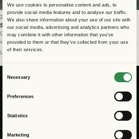
We use cookies to personalise content and ads, to
provide social media features and to analyse our traffic.
2026-07-24 16:40
We also share information about your use of our site with
Seger i första kvalmatchen mot FC Nordsjælland
our social media, advertising and analytics partners who
GAIS dominerade i första halvlek och skapade fler chanser,
may combine it with other information that you’ve
välförtjänt fick de in ett ledningsmål strax innan halvtid. Efter
provided to them or that they’ve collected from your use
halvtidsvilan sjönk tempot när Nordsjälland tilläts ha mer av
of their services.
Läs mer
bollen, men GAIS försvarade sig disciplinerat och säkrade en
seger! Matchfoto: Mikael Josefsson & Lasse Ekström
Consent
Necessary
Selection
Preferences
Statistics
Marketing