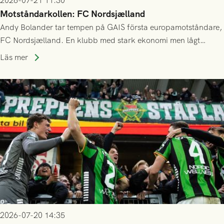
2026-07-21 11:30
Motståndarkollen: FC Nordsjælland
Andy Bolander tar tempen på GAIS första europamotståndare,
FC Nordsjælland. En klubb med stark ekonomi men lågt
publiksnitt, ett lag med både kollektiv styrka och individuell
Läs mer
finess.
2026-07-20 14:35