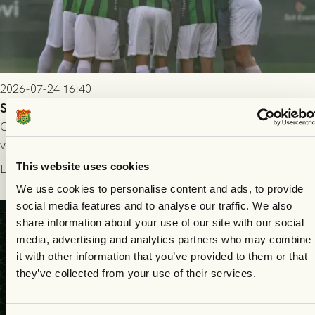
2026-07-24 16:40
Seger i första kvalmatchen mot FC Nordsjælland
GAIS dominerade i första halvlek och skapade fler chanser,
välförtjänt fick de in ett ledningsmål strax innan halvtid. Efter
halvtidsvilan sjönk tempot när Nordsjälland tilläts ha mer av
This website uses cookies
Läs mer
bollen, men GAIS försvarade sig disciplinerat och säkrade en
We use cookies to personalise content and ads, to provide
seger! Matchfoto: Mikael Josefsson & Lasse Ekström
social media features and to analyse our traffic. We also
share information about your use of our site with our social
media, advertising and analytics partners who may combine
it with other information that you’ve provided to them or that
they’ve collected from your use of their services.