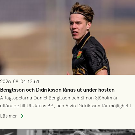
2026-08-04 13:51
Bengtsson och Didriksson lånas ut under hösten
A-lagsspelarna Daniel Bengtsson och Simon Sjöholm är
utlånade till Utsiktens BK, och Alvin Didriksson får möjlighet till
speltid i Hestrafors genom föreningssamarbete.
Läs mer