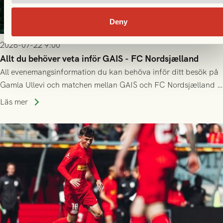
Deny
2026-07-22 9:00
Allt du behöver veta inför GAIS - FC Nordsjælland
All evenemangsinformation du kan behöva inför ditt besök på
Gamla Ullevi och matchen mellan GAIS och FC Nordsjælland i
kvalet till Conference League! Avspark kl 19.00 på torsdag
Läs mer
23/7.