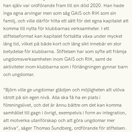
han själv var ordförande fram till sin död 2020. Han hade
inga egna arvingar men som såg GAIS och RIK som sin
familj, och ville därför hitta ett sätt för det egna kapitalet att
komma till nytta för klubbarnas verksamheter. I ett
stiftelseformat kan kapitalet fortsätta växa under mycket
lång tid, vilket på både kort och lång sikt innebär en stor
betydelse för klubbarna. Stiftelsen har som syfte att främja
ungdomsverksamheten inom GAIS och RIK, samt de
aktiviteter inom klubbarna som i förlängningen gynnar barn
och ungdomar.
”Björn ville ge ungdomar glädjen och möjligheten att utöva
idrott på sin egen nivå. Alla ska få ha en plats i
föreningslivet, och det är ännu bättre om det kan komma
samhället till gagn i övrigt, exempelvis i form av integration,
att motverka utanförskap och att göra ungdomar mer
aktiva”, säger Thomas Sundberg, ordförande för stiftelsen.