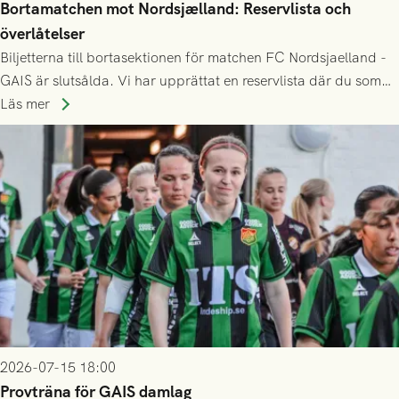
Bortamatchen mot Nordsjælland: Reservlista och
överlåtelser
Biljetterna till bortasektionen för matchen FC Nordsjaelland -
GAIS är slutsålda. Vi har upprättat en reservlista där du som
ännu inte har någon biljett kan anmäla ditt intresse. Du kan
Läs mer
inte själv överlåta din biljett till någon annan.
2026-07-15 18:00
Provträna för GAIS damlag