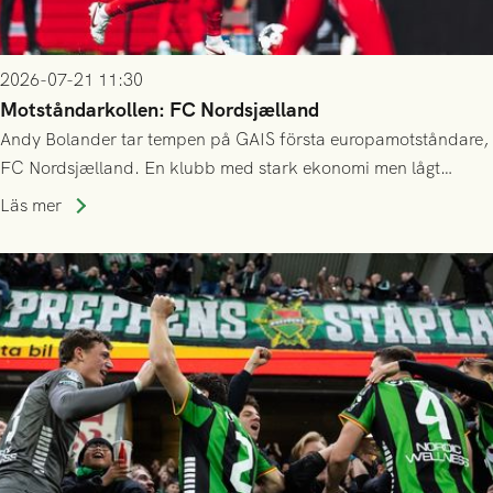
2026-07-21 11:30
Motståndarkollen: FC Nordsjælland
Andy Bolander tar tempen på GAIS första europamotståndare,
FC Nordsjælland. En klubb med stark ekonomi men lågt
publiksnitt, ett lag med både kollektiv styrka och individuell
Läs mer
finess.