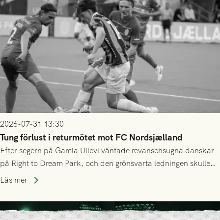
2026-07-31 13:30
Tung förlust i returmötet mot FC Nordsjælland
Efter segern på Gamla Ullevi väntade revanschsugna danskar
på Right to Dream Park, och den grönsvarta ledningen skulle
upphöra efter mindre än kvarten spelad. På lika mark visade
Läs mer
sig Nordsjälland numren för stora och matchen slutade i
tennissiffror och det grönsvarta europaäventyret tog slut.