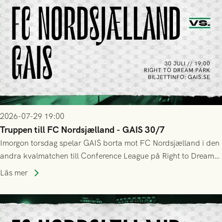
2026-07-29 19:00
Truppen till FC Nordsjælland - GAIS 30/7
Imorgon torsdag spelar GAIS borta mot FC Nordsjælland i den
andra kvalmatchen till Conference League på Right to Dream
Park! Fredrik Holmberg och ledarstaben har tagit ut följande
Läs mer
trupp till matchen: