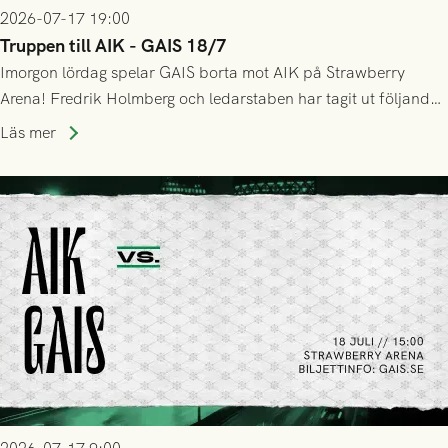
2026-07-17 19:00
Truppen till AIK - GAIS 18/7
Imorgon lördag spelar GAIS borta mot AIK på Strawberry
Arena! Fredrik Holmberg och ledarstaben har tagit ut följande
trupp till matchen:
Läs mer