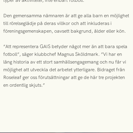
typer av aktiviteter, inte enbart fotboll.
Den gemensamma nämnaren är att ge alla barn en möjlighet
till rörelseglädje på deras villkor och att inkluderas i
föreningsgemenskapen, oavsett bakgrund, ålder eller kön.
”Att representera GAIS betyder något mer än att bara spela
fotboll”, säger klubbchef Magnus Sköldmark. ”Vi har en
lång historia av ett stort samhällsengagemang och nu får vi
möjlighet att utveckla det arbetet ytterligare. Bidraget från
Roseleaf ger oss förutsättningar att ge de här tre projekten
en ordentlig skjuts.”