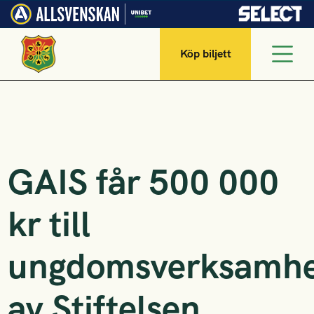
Köp biljett
GAIS får 500 000
kr till
ungdomsverksamh
av Stiftelsen