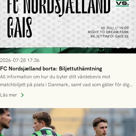
2026-07-28 17:36
FC Nordsjælland borta: Biljettuthämtning
All information om hur du byter ditt värdebevis mot
matchbiljett på plats i Danmark, samt vad som gäller för dig
som står på reservlista eller fått förhinder.
Läs mer