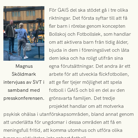
För GAIS del ska stödet gå i tre olika
riktningar. Det första syftar till att få
fler barn i rörelse genom koncepten
Bollskoj och Fotbollslek, som handlar
om att aktivera barn från tidig ålder,
bjuda in dem i föreningslivet och låta
dem leka och ha roligt utifrån sina
Magnus
egna förutsättningar. Det andra är ett
Sköldmark
arbete för att utveckla flickfotbollen,
intervjuas av SVT i
att ge fler tjejer möjlighet att spela
samband med
fotboll i GAIS och bli en del av den
presskonferensen.
grönsvarta familjen. Det tredje
projektet handlar om att motverka
psykisk ohälsa i utanförskapsområden, bland annat genom
att underlätta för ungdomar i dessa områden att få en
meningsfull fritid, att komma utomhus och utföra olika