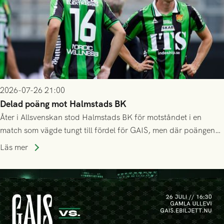
2026-07-26 21:00
Delad poäng mot Halmstads BK
Åter i Allsvenskan stod Halmstads BK för motståndet i en
match som vägde tungt till fördel för GAIS, men där poängen
delades efter dramatik på tilläggstid.
Läs mer