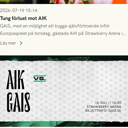
2026-07-19 15:14
Tung förlust mot AIK
GAIS, med en möjlighet att bygga självförtroende inför
Europaspelet på torsdag, gästade AIK på Strawberry Arena i
Stockholm . Men trots konstant hotande i första halvlek av
Läs mer
GAIS så var det AIK, i andra halvlek, som höjde tempot och
lyckades få in 2-0.