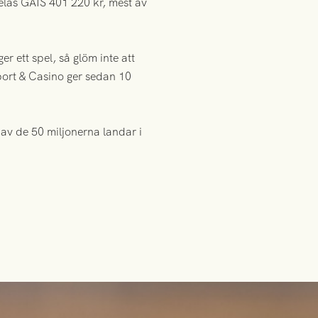
delas GAIS 401 220 kr, mest av
r ett spel, så glöm inte att
Sport & Casino ger sedan 10
 av de 50 miljonerna landar i