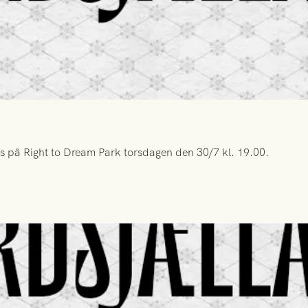
s på Right to Dream Park torsdagen den 30/7 kl. 19.00.