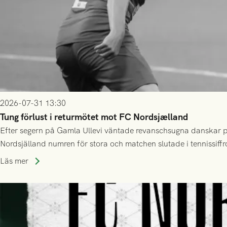
2026-07-31 13:30
Tung förlust i returmötet mot FC Nordsjælland
Efter segern på Gamla Ullevi väntade revanschsugna danskar på
Nordsjälland numren för stora och matchen slutade i tennissiffr
Läs mer