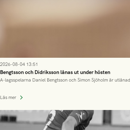
2026-08-04 13:51
Bengtsson och Didriksson lånas ut under hösten
A-lagsspelarna Daniel Bengtsson och Simon Sjöholm är utlånade t
Läs mer