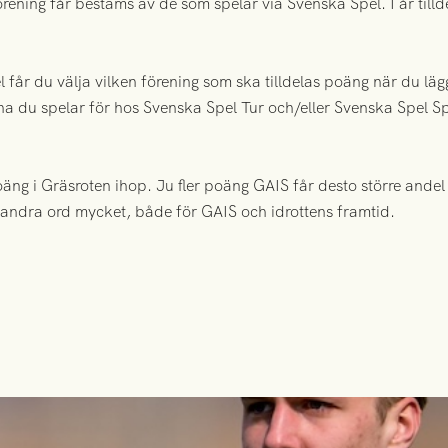
rening får bestäms av de som spelar via Svenska Spel. I år till
får du välja vilken förening som ska tilldelas poäng när du lägge
rona du spelar för hos Svenska Spel Tur och/eller Svenska Spel 
oäng i Gräsroten ihop. Ju fler poäng GAIS får desto större andel
 andra ord mycket, både för GAIS och idrottens framtid.