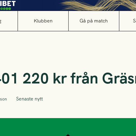
g
Klubben
Gå på match
S
401 220 kr från Gräs
Senaste nytt
sson