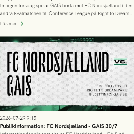
Imorgon torsdag spelar GAIS borta mot FC Nordsjælland i den
andra kvalmatchen till Conference League på Right to Dream
Park! Fredrik Holmberg och ledarstaben har tagit ut följande
Läs mer
trupp till matchen:
2026-07-29 9:15
Publikinformation: FC Nordsjælland - GAIS 30/7