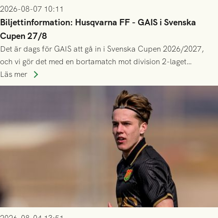
2026-08-07 10:11
Biljettinformation: Husqvarna FF - GAIS i Svenska
Cupen 27/8
Det är dags för GAIS att gå in i Svenska Cupen 2026/2027,
och vi gör det med en bortamatch mot division 2-laget
Husqvarna FF. Häng med och stötta grönsvart på plats!
Läs mer