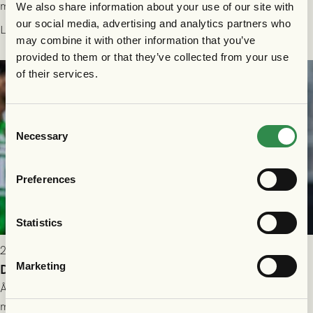
matchbiljett på plats i Danmark, samt vad som gäller för dig
We also share information about your use of our site with
som står på reservlista eller fått förhinder.
our social media, advertising and analytics partners who
Läs mer
may combine it with other information that you’ve
provided to them or that they’ve collected from your use
of their services.
Consent
Necessary
Selection
Preferences
Statistics
2026-07-26 21:00
Marketing
Delad poäng mot Halmstads BK
Åter i Allsvenskan stod Halmstads BK för motståndet i en
match som vägde tungt till fördel för GAIS, men där poängen