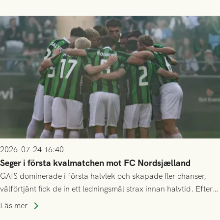
2026-07-24 16:40
Seger i första kvalmatchen mot FC Nordsjælland
GAIS dominerade i första halvlek och skapade fler chanser,
välförtjänt fick de in ett ledningsmål strax innan halvtid. Efter
halvtidsvilan sjönk tempot när Nordsjälland tilläts ha mer av
Läs mer
bollen, men GAIS försvarade sig disciplinerat och säkrade en