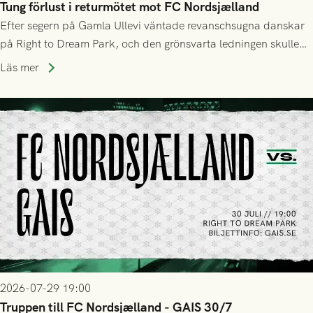
Tung förlust i returmötet mot FC Nordsjælland
Efter segern på Gamla Ullevi väntade revanschsugna danskar
på Right to Dream Park, och den grönsvarta ledningen skulle
upphöra efter mindre än kvarten spelad. På lika mark visade
Läs mer
sig Nordsjälland numren för stora och matchen slutade i
tennissiffror och det grönsvarta europaäventyret tog slut.
2026-07-29 19:00
Truppen till FC Nordsjælland - GAIS 30/7