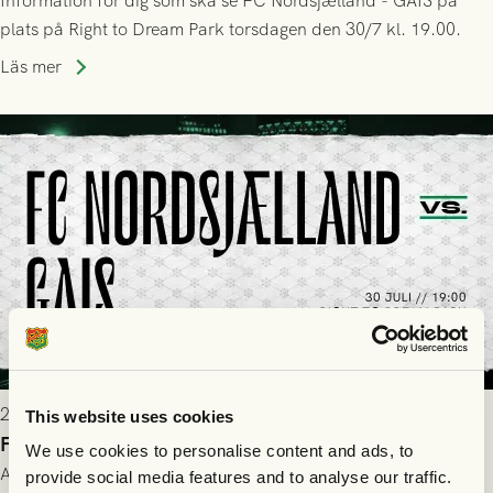
Information för dig som ska se FC Nordsjælland - GAIS på
plats på Right to Dream Park torsdagen den 30/7 kl. 19.00.
Läs mer
2026-07-28 17:36
This website uses cookies
FC Nordsjælland borta: Biljettuthämtning
We use cookies to personalise content and ads, to
All information om hur du byter ditt värdebevis mot
provide social media features and to analyse our traffic.