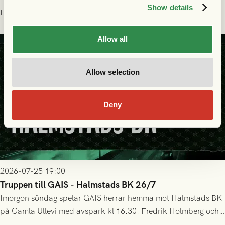
Show details
delades efter dramatik på tilläggstid.
Läs mer
Allow all
Allow selection
Deny
2026-07-25 19:00
Truppen till GAIS - Halmstads BK 26/7
Imorgon söndag spelar GAIS herrar hemma mot Halmstads BK
på Gamla Ullevi med avspark kl 16.30! Fredrik Holmberg och
ledarstaben har tagit ut följande trupp till matchen: