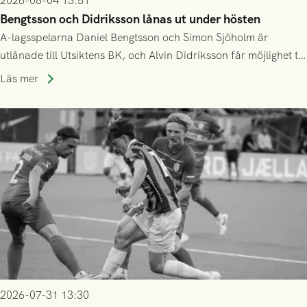
2026-08-04 13:51
Bengtsson och Didriksson lånas ut under hösten
A-lagsspelarna Daniel Bengtsson och Simon Sjöholm är
utlånade till Utsiktens BK, och Alvin Didriksson får möjlighet till
speltid i Hestrafors genom föreningssamarbete.
Läs mer
2026-07-31 13:30