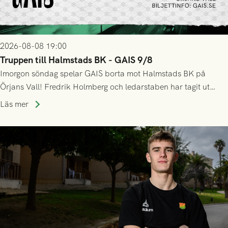
2026-08-08 19:00
Truppen till Halmstads BK - GAIS 9/8
Imorgon söndag spelar GAIS borta mot Halmstads BK på
Örjans Vall! Fredrik Holmberg och ledarstaben har tagit ut
följande trupp till matchen:
Läs mer