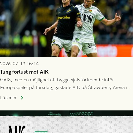
2026-07-19 15:14
Tung förlust mot AIK
GAIS, med en möjlighet att bygga självförtroende inför
Europaspelet på torsdag, gästade AIK på Strawberry Arena i
Stockholm . Men trots konstant hotande i första halvlek av
Läs mer
GAIS så var det AIK, i andra halvlek, som höjde tempot och
lyckades få in 2-0.