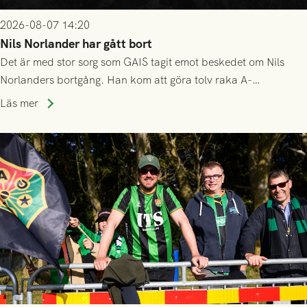
2026-08-07 14:20
Nils Norlander har gått bort
Det är med stor sorg som GAIS tagit emot beskedet om Nils
Norlanders bortgång. Han kom att göra tolv raka A-
lagssäsonger i Grönsvart och är en av få spelare som i GAIS
Läs mer
gjort fler än 200 matcher.