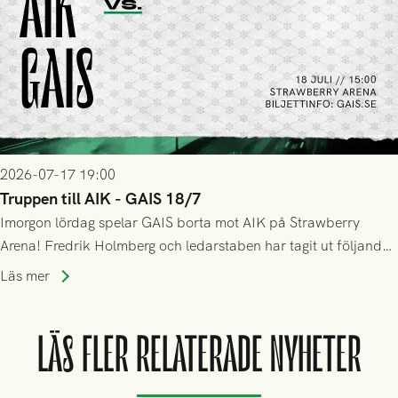
2026-07-17 19:00
Truppen till AIK - GAIS 18/7
Imorgon lördag spelar GAIS borta mot AIK på Strawberry
Arena! Fredrik Holmberg och ledarstaben har tagit ut följande
trupp till matchen:
Läs mer
LÄS FLER RELATERADE NYHETER