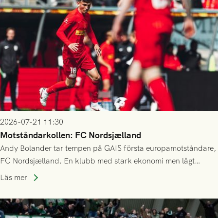
2026-07-21 11:30
Motståndarkollen: FC Nordsjælland
Andy Bolander tar tempen på GAIS första europamotståndare,
FC Nordsjælland. En klubb med stark ekonomi men lågt
publiksnitt, ett lag med både kollektiv styrka och individuell
Läs mer
finess.