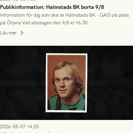
Publikinformation: Halmstads BK borta 9/8
Information för dig som ska se Halmstads BK - GAIS på plats
på Örjans Vall söndagen den 9/8 kl 16.30.
Läs mer
2026-08-07 14:20