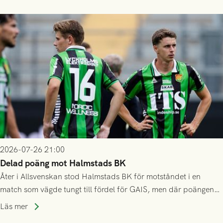
2026-07-26 21:00
Delad poäng mot Halmstads BK
Åter i Allsvenskan stod Halmstads BK för motståndet i en
match som vägde tungt till fördel för GAIS, men där poängen
delades efter dramatik på tilläggstid.
Läs mer