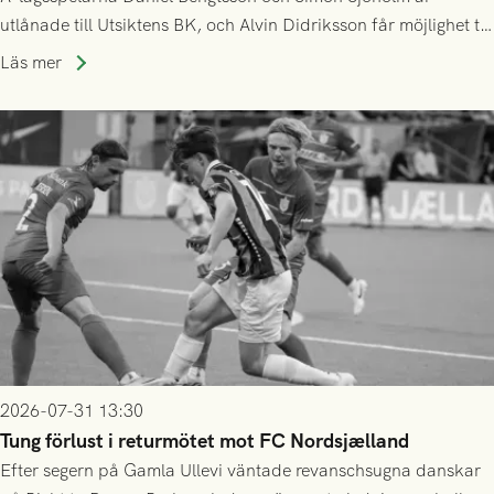
utlånade till Utsiktens BK, och Alvin Didriksson får möjlighet till
speltid i Hestrafors genom föreningssamarbete.
Läs mer
2026-07-31 13:30
Tung förlust i returmötet mot FC Nordsjælland
Efter segern på Gamla Ullevi väntade revanschsugna danskar