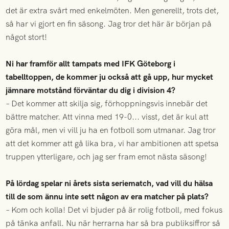
det är extra svårt med enkelmöten. Men generellt, trots det,
så har vi gjort en fin säsong. Jag tror det här är början på
något stort!
Ni har framför allt tampats med IFK Göteborg i
tabelltoppen, de kommer ju också att gå upp, hur mycket
jämnare motstånd förväntar du dig i division 4?
– Det kommer att skilja sig, förhoppningsvis innebär det
bättre matcher. Att vinna med 19-0... visst, det är kul att
göra mål, men vi vill ju ha en fotboll som utmanar. Jag tror
att det kommer att gå lika bra, vi har ambitionen att spetsa
truppen ytterligare, och jag ser fram emot nästa säsong!
På lördag spelar ni årets sista seriematch, vad vill du hälsa
till de som ännu inte sett någon av era matcher på plats?
– Kom och kolla! Det vi bjuder på är rolig fotboll, med fokus
på tänka anfall. Nu när herrarna har så bra publiksiffror så