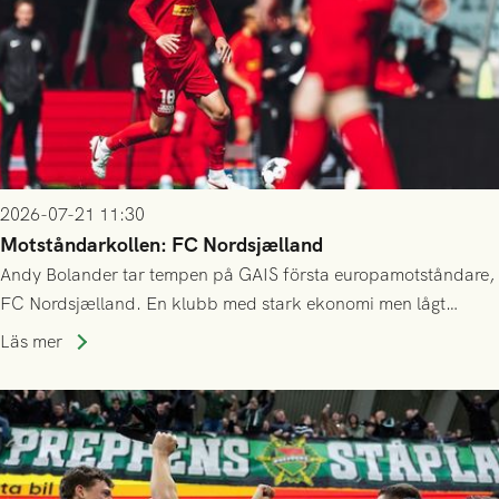
2026-07-21 11:30
Motståndarkollen: FC Nordsjælland
Andy Bolander tar tempen på GAIS första europamotståndare,
FC Nordsjælland. En klubb med stark ekonomi men lågt
publiksnitt, ett lag med både kollektiv styrka och individuell
Läs mer
finess.