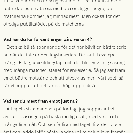
11-0 så blir det en konstig matchbild. Det är kul at möta
bättre lag och mäta oss med de som ligger högre, de
matcherna kommer jag minnas mest. Men också för det
otroliga publikstödet på de matcherna!
Vad har du för förväntningar på division 4?
– Det ska bli så spännande för det har blivit en bättre serie
nu när det inte är den lägsta serien. Det är till exempel
många B-lag, utvecklingslag, och det blir en vanlig säsong
med många matcher istället för enkelserie. Så jag ser fram
emot bättre motstånd och att utvecklas mer i vårt spel, så
får vi hoppas att det tar oss högt upp också.
Vad ser du mest fram emot just nu?
– Att spela sista matchen på lördag, jag hoppas att vi
avslutar säsongen på bästa möjliga sätt, med vinst och
många fina mål. Och sen få fira med laget, fira det första
året och ladda inför nästa, andas ut lite och blicka framåt!