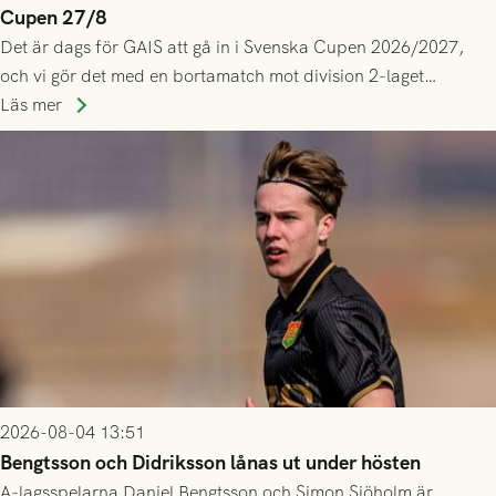
Cupen 27/8
Det är dags för GAIS att gå in i Svenska Cupen 2026/2027,
och vi gör det med en bortamatch mot division 2-laget
Husqvarna FF. Häng med och stötta grönsvart på plats!
Läs mer
2026-08-04 13:51
Bengtsson och Didriksson lånas ut under hösten
A-lagsspelarna Daniel Bengtsson och Simon Sjöholm är