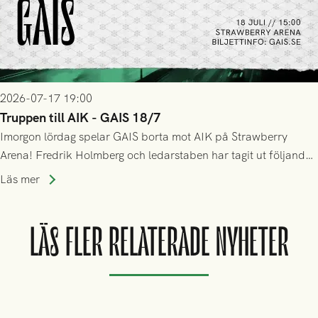
2026-07-17 19:00
Truppen till AIK - GAIS 18/7
Imorgon lördag spelar GAIS borta mot AIK på Strawberry
Arena! Fredrik Holmberg och ledarstaben har tagit ut följande
trupp till matchen:
Läs mer
LÄS FLER RELATERADE NYHETER