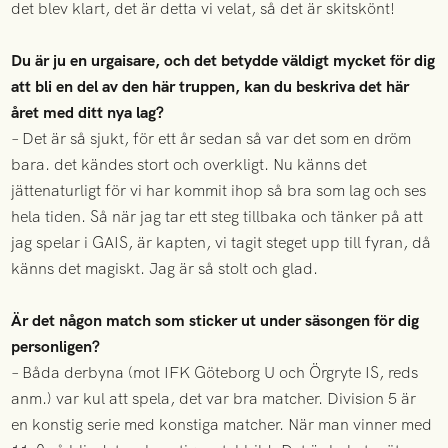
det blev klart, det är detta vi velat, så det är skitskönt!
Du är ju en urgaisare, och det betydde väldigt mycket för dig
att bli en del av den här truppen, kan du beskriva det här
året med ditt nya lag?
– Det är så sjukt, för ett år sedan så var det som en dröm
bara. det kändes stort och overkligt. Nu känns det
jättenaturligt för vi har kommit ihop så bra som lag och ses
hela tiden. Så när jag tar ett steg tillbaka och tänker på att
jag spelar i GAIS, är kapten, vi tagit steget upp till fyran, då
känns det magiskt. Jag är så stolt och glad.
Är det någon match som sticker ut under säsongen för dig
personligen?
– Båda derbyna (mot IFK Göteborg U och Örgryte IS, reds
anm.) var kul att spela, det var bra matcher. Division 5 är
en konstig serie med konstiga matcher. När man vinner med