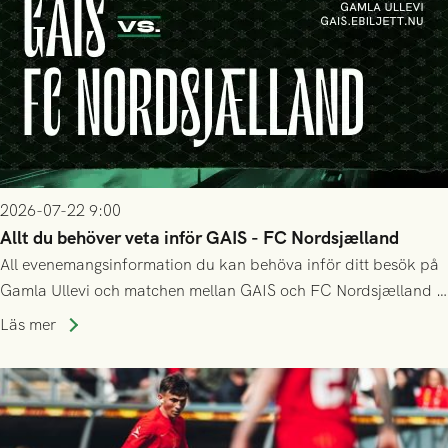
2026-07-22 9:00
Allt du behöver veta inför GAIS - FC Nordsjælland
All evenemangsinformation du kan behöva inför ditt besök på
Gamla Ullevi och matchen mellan GAIS och FC Nordsjælland i
kvalet till Conference League! Avspark kl 19.00 på torsdag
Läs mer
23/7.