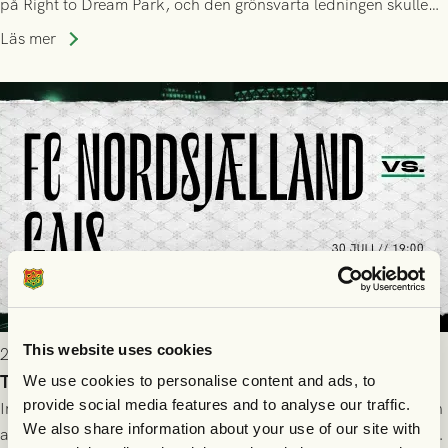
på Right to Dream Park, och den grönsvarta ledningen skulle
upphöra efter mindre än kvarten spelad. På lika mark visade
Läs mer
sig Nordsjälland numren för stora och matchen slutade i
tennissiffror och det grönsvarta europaäventyret tog slut.
This website uses cookies
2026-07-29 19:00
Truppen till FC Nordsjælland - GAIS 30/7
We use cookies to personalise content and ads, to
provide social media features and to analyse our traffic.
Imorgon torsdag spelar GAIS borta mot FC Nordsjælland i den
We also share information about your use of our site with
andra kvalmatchen till Conference League på Right to Dream