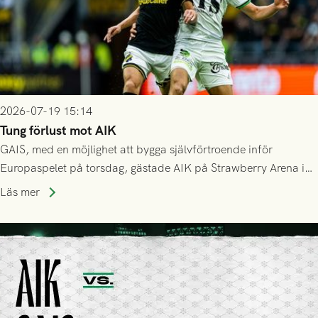
2026-07-19 15:14
Tung förlust mot AIK
GAIS, med en möjlighet att bygga självförtroende inför
Europaspelet på torsdag, gästade AIK på Strawberry Arena i
Stockholm . Men trots konstant hotande i första halvlek av
Läs mer
GAIS så var det AIK, i andra halvlek, som höjde tempot och
lyckades få in 2-0.