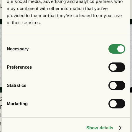
our social media, advertising and analytics partners who
Park! Fredrik Holmberg och ledarstaben har tagit ut följande
Läs mer
may combine it with other information that you’ve
trupp till matchen:
provided to them or that they’ve collected from your use
of their services.
Consent
Necessary
Selection
Preferences
Statistics
2026-07-29 9:15
Marketing
Publikinformation: FC Nordsjælland - GAIS 30/7
Information för dig som ska se FC Nordsjælland - GAIS på
plats på Right to Dream Park torsdagen den 30/7 kl. 19.00.
Show details