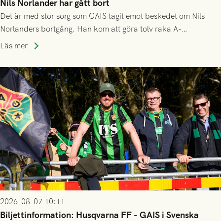
Nils Norlander har gått bort
Det är med stor sorg som GAIS tagit emot beskedet om Nils
Norlanders bortgång. Han kom att göra tolv raka A-
lagssäsonger i Grönsvart och är en av få spelare som i GAIS
Läs mer
gjort fler än 200 matcher.
2026-08-07 10:11
Biljettinformation: Husqvarna FF - GAIS i Svenska