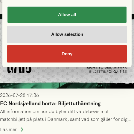
Läs mer
Allow all
Allow selection
Deny
2026-07-28 17:36
FC Nordsjælland borta: Biljettuthämtning
All information om hur du byter ditt värdebevis mot
matchbiljett på plats i Danmark, samt vad som gäller för dig
som står på reservlista eller fått förhinder.
Läs mer