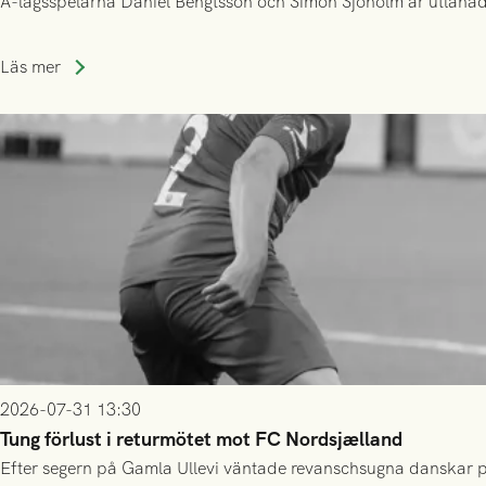
A-lagsspelarna Daniel Bengtsson och Simon Sjöholm är utlånade t
Läs mer
2026-07-31 13:30
Tung förlust i returmötet mot FC Nordsjælland
Efter segern på Gamla Ullevi väntade revanschsugna danskar på