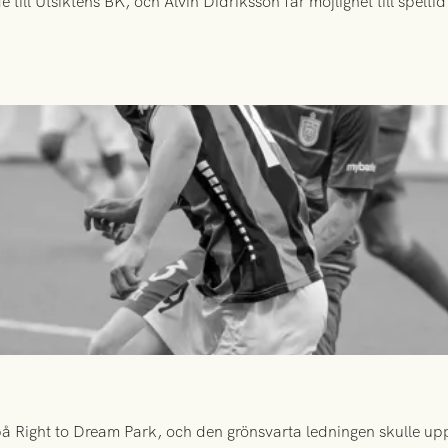
ill Utsiktens BK, och Alvin Didriksson får möjlighet till spelt
 Right to Dream Park, och den grönsvarta ledningen skulle upp