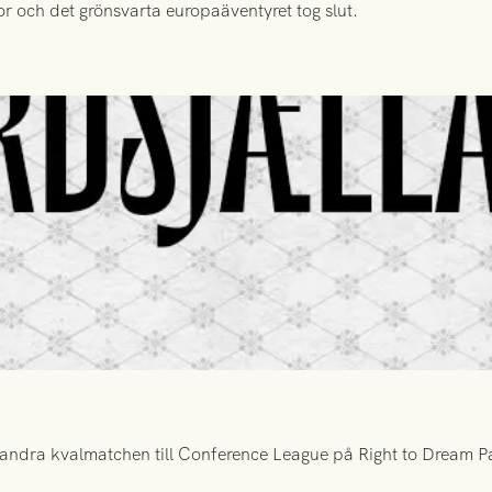
or och det grönsvarta europaäventyret tog slut.
ndra kvalmatchen till Conference League på Right to Dream Par