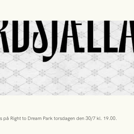
s på Right to Dream Park torsdagen den 30/7 kl. 19.00.