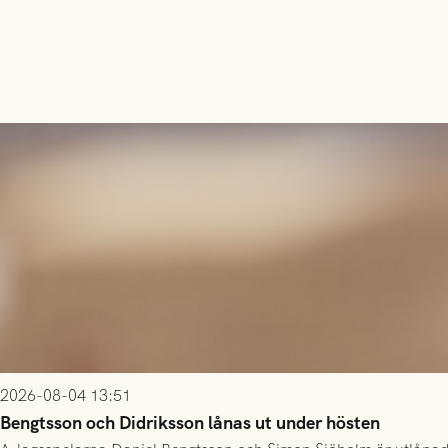
2026-08-04 13:51
Bengtsson och Didriksson lånas ut under hösten