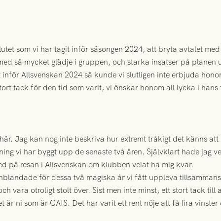
slutet som vi har tagit inför säsongen 2024, att bryta avtalet med
med så mycket glädje i gruppen, och starka insatser på planen u
 inför Allsvenskan 2024 så kunde vi slutligen inte erbjuda hono
stort tack för den tid som varit, vi önskar honom all lycka i hans
t här. Jag kan nog inte beskriva hur extremt tråkigt det känns 
ng vi har byggt upp de senaste två åren. Självklart hade jag ve
ed på resan i Allsvenskan om klubben velat ha mig kvar.
 inblandade för dessa två magiska år vi fått uppleva tillsammans
ara otroligt stolt över. Sist men inte minst, ett stort tack till 
et är ni som är GAIS. Det har varit ett rent nöje att få fira vinste