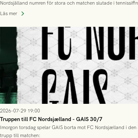
Nordsjälland numren för stora och matchen slutade i tennissiffr
Läs mer
2026-07-29 19:00
Truppen till FC Nordsjælland - GAIS 30/7
Imorgon torsdag spelar GAIS borta mot FC Nordsjælland i den a
trupp till matchen: