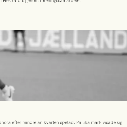
id i Hestrafors genom föreningssamarbete.
höra efter mindre än kvarten spelad. På lika mark visade sig