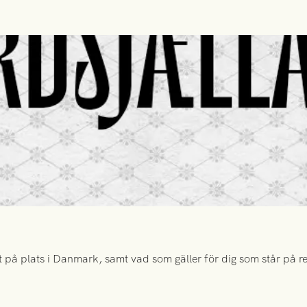
 på plats i Danmark, samt vad som gäller för dig som står på rese