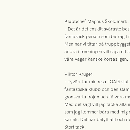
Klubbchef Magnus Sköldmark:
– Det är det enskilt svåraste be
fantastisk person som bidragit 
Men när vi tittar på truppbygget
andra i föreningen vill säga ett 
våra vägar kanske korsas igen.
Viktor Krüger:
– Tyvärr tar min resa i GAIS slu
fantastiska klubb och den stämni
grönsvarta tröjan och få vara m
Med det sagt vill jag tacka alla
som jag kommer bära med mig och v
kärlek. Det har betytt allt och d
Stort tack.