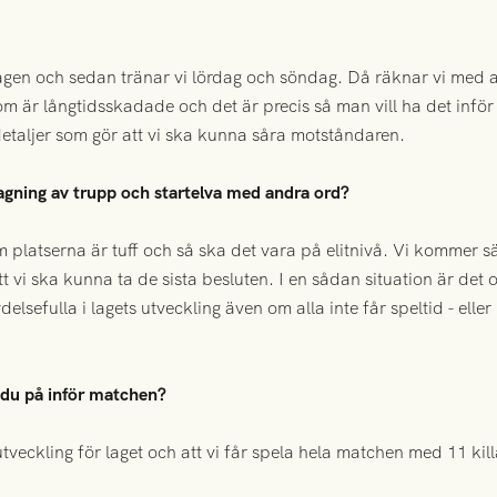
agen och sedan tränar vi lördag och söndag. Då räknar vi med 
m är långtidsskadade och det är precis så man vill ha det inför
detaljer som gör att vi ska kunna såra motståndaren.
agning av trupp och startelva med andra ord?
 platserna är tuff och så ska det vara på elitnivå. Vi kommer sä
t vi ska kunna ta de sista besluten. I en sådan situation är det 
ydelsefulla i lagets utveckling även om alla inte får speltid - el
du på inför matchen?
 utveckling för laget och att vi får spela hela matchen med 11 kil