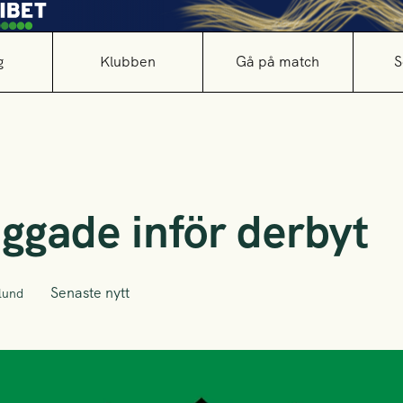
g
Klubben
Gå på match
S
aggade inför derbyt
Senaste nytt
lund