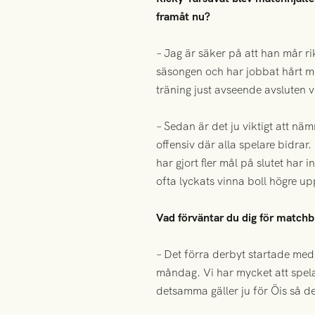
framåt nu?
– Jag är säker på att han mår ri
säsongen och har jobbat hårt me
träning just avseende avsluten vi
– Sedan är det ju viktigt att nä
offensiv där alla spelare bidrar. 
har gjort fler mål på slutet har i
ofta lyckats vinna boll högre up
Vad förväntar du dig för matchbi
– Det förra derbyt startade med
måndag. Vi har mycket att spela
detsamma gäller ju för Öis så d