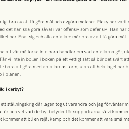
ktigt bra av att få göra mål och avgöra matcher. Ricky har varit
d det han ska göra såväl i vår offensiv som defensiv. Han har 
lket har lönat sig och alla anfallare mår bra av att få göra mål.
mna att vår måltorka inte bara handlar om vad anfallarna gör, u
Får vi inte in bollen i boxen på ett vettigt sätt så blir det svårt a
nte bara att göra med anfallarnas form, utan att hela laget har bli
p i planen.
ld i derbyt?
 ett ställningskrig där lagen tog ut varandra och jag förväntar 
 för och vet vad derbyt betyder för supportrarna så vi kommer
et kommer att bli en rejäl kamp och det kommer att vara små ma