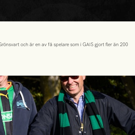
önsvart och är en av få spelare som i GAIS gjort fler än 200