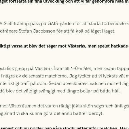
get fortsätta sin fina utveckling och att vi får genomföra hela
 ett träningspass på GAIS-gården för att starta förberedelsern
ränare Stefan Jacobsson för att få koll på läget i laget.
riktigt vassa ut blev det seger mot Västerås, men spelet hackade 
 och fick grepp på Västerås fram till 1-0-målet, men sedan tappad
tt i några av de senaste matcherna. Jag tycker att vi lyckats väl
inte riktigt träff på dom. Sedan utvecklades matchen mot ett lä
h då blev det väldigt svängigt med längre bollar på båda håll.
 mot Västerås men det var en riktigt jäkla skön seger och äntlige
 är att vi ska kunna göra det ännu bättre i derbyt.
 senast och nu pryder han våra stödbiljetter inför matchen. Ha