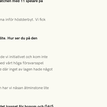
 matchen med 11 spelare på
a inför höstderbyt. Vi fick
lite. Hur ser du på den
e vi initiativet och kom inte
 med vårt höga försvarsspel
ge där inget av lagen hade något
n har vi näsan åtminstone lite
r det lossnat för honom och GAIS