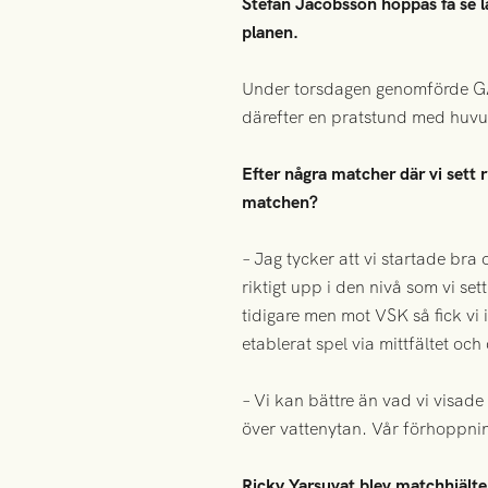
Stefan Jacobsson hoppas få se la
planen.
Under torsdagen genomförde GAIS
därefter en pratstund med huvudt
Efter några matcher där vi sett 
matchen?
– Jag tycker att vi startade bra
riktigt upp i den nivå som vi se
tidigare men mot VSK så fick vi 
etablerat spel via mittfältet oc
– Vi kan bättre än vad vi visade
över vattenytan. Vår förhoppning
Ricky Yarsuvat blev matchhjälte