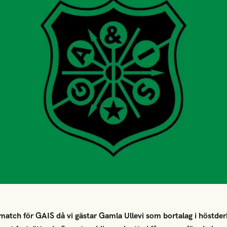
match för GAIS då vi gästar Gamla Ullevi som bortalag i höstde