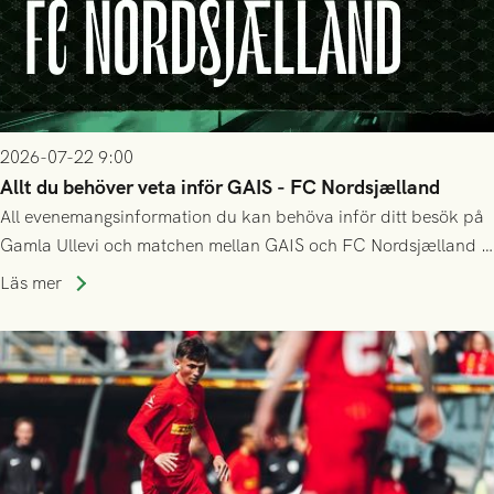
2026-07-22 9:00
Allt du behöver veta inför GAIS - FC Nordsjælland
All evenemangsinformation du kan behöva inför ditt besök på
Gamla Ullevi och matchen mellan GAIS och FC Nordsjælland i
kvalet till Conference League! Avspark kl 19.00 på torsdag
Läs mer
23/7.