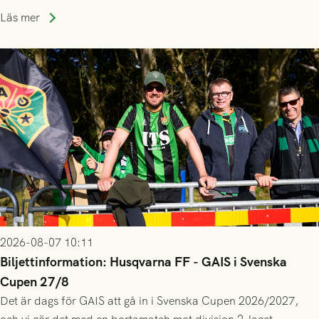
lagssäsonger i Grönsvart och är en av få spelare som i GAIS
Läs mer
gjort fler än 200 matcher.
2026-08-07 10:11
Biljettinformation: Husqvarna FF - GAIS i Svenska
Cupen 27/8
Det är dags för GAIS att gå in i Svenska Cupen 2026/2027,