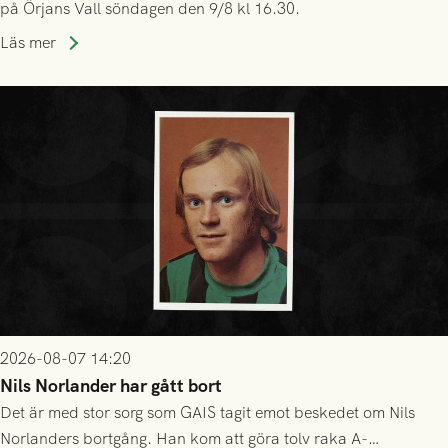
på Örjans Vall söndagen den 9/8 kl 16.30.
Läs mer
2026-08-07 14:20
Nils Norlander har gått bort
Det är med stor sorg som GAIS tagit emot beskedet om Nils
Norlanders bortgång. Han kom att göra tolv raka A-