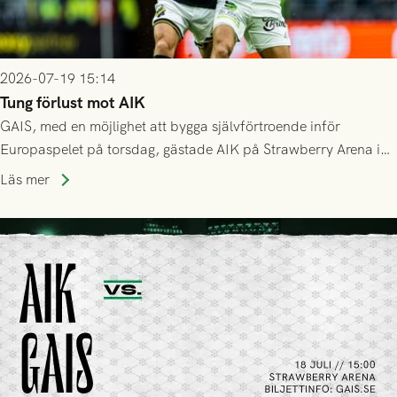
2026-07-19 15:14
Tung förlust mot AIK
GAIS, med en möjlighet att bygga självförtroende inför
Europaspelet på torsdag, gästade AIK på Strawberry Arena i
Stockholm . Men trots konstant hotande i första halvlek av
Läs mer
GAIS så var det AIK, i andra halvlek, som höjde tempot och
lyckades få in 2-0.