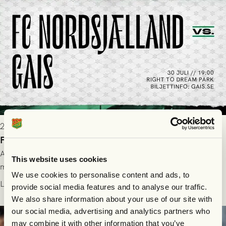
2026-07-28 17:36
FC Nordsjælland borta: Biljettuthämtning
All information om hur du byter ditt värdebevis mot
This website uses cookies
matchbiljett på plats i Danmark, samt vad som gäller för dig
We use cookies to personalise content and ads, to
som står på reservlista eller fått förhinder.
Läs mer
provide social media features and to analyse our traffic.
We also share information about your use of our site with
our social media, advertising and analytics partners who
may combine it with other information that you’ve