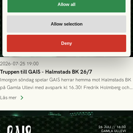
Allow all
Allow selection
Deny
2026-07-25 19:00
Truppen till GAIS - Halmstads BK 26/7
Imorgon söndag spelar GAIS herrar hemma mot Halmstads BK
på Gamla Ullevi med avspark kl 16.30! Fredrik Holmberg och
ledarstaben har tagit ut följande trupp till matchen:
Läs mer