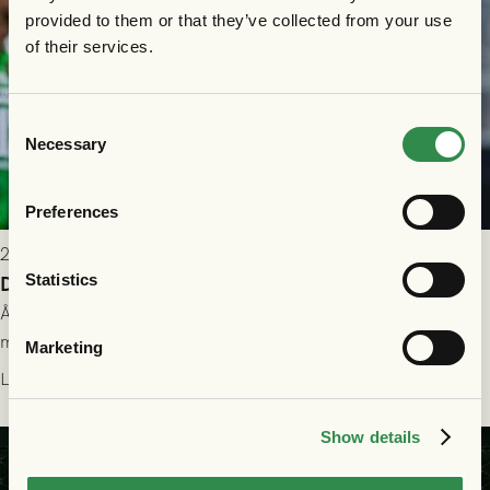
provided to them or that they’ve collected from your use
of their services.
Consent
Necessary
Selection
Preferences
2026-07-26 21:00
Statistics
Delad poäng mot Halmstads BK
Åter i Allsvenskan stod Halmstads BK för motståndet i en
match som vägde tungt till fördel för GAIS, men där poängen
Marketing
delades efter dramatik på tilläggstid.
Läs mer
Show details