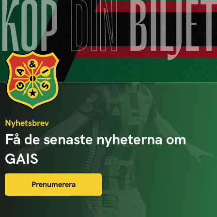
KÖP
DIN
BILJE
Nyhetsbrev
Få de senaste nyheterna om
GAIS
Prenumerera