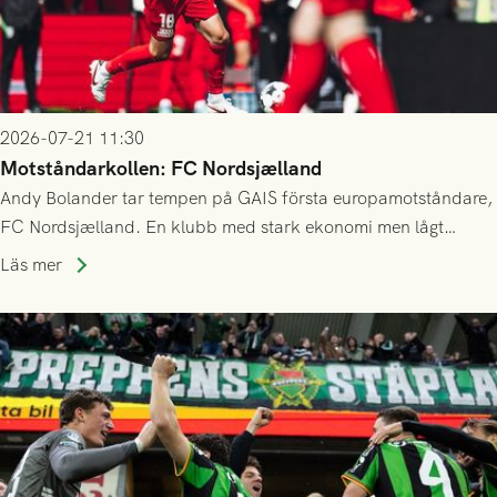
2026-07-21 11:30
Motståndarkollen: FC Nordsjælland
Andy Bolander tar tempen på GAIS första europamotståndare,
FC Nordsjælland. En klubb med stark ekonomi men lågt
publiksnitt, ett lag med både kollektiv styrka och individuell
Läs mer
finess.