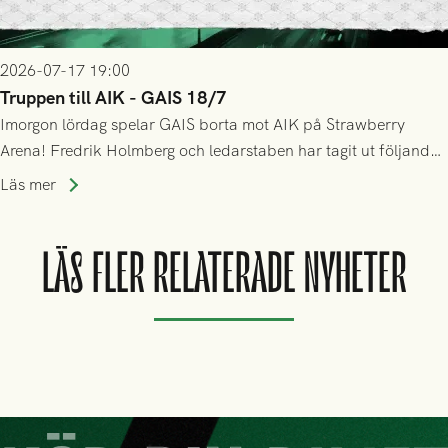
2026-07-17 19:00
Truppen till AIK - GAIS 18/7
Imorgon lördag spelar GAIS borta mot AIK på Strawberry
Arena! Fredrik Holmberg och ledarstaben har tagit ut följande
trupp till matchen:
Läs mer
LÄS FLER RELATERADE NYHETER