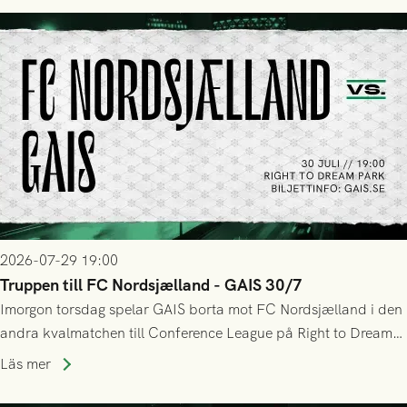
tennissiffror och det grönsvarta europaäventyret tog slut.
2026-07-29 19:00
Truppen till FC Nordsjælland - GAIS 30/7
Imorgon torsdag spelar GAIS borta mot FC Nordsjælland i den
andra kvalmatchen till Conference League på Right to Dream
Park! Fredrik Holmberg och ledarstaben har tagit ut följande
Läs mer
trupp till matchen: