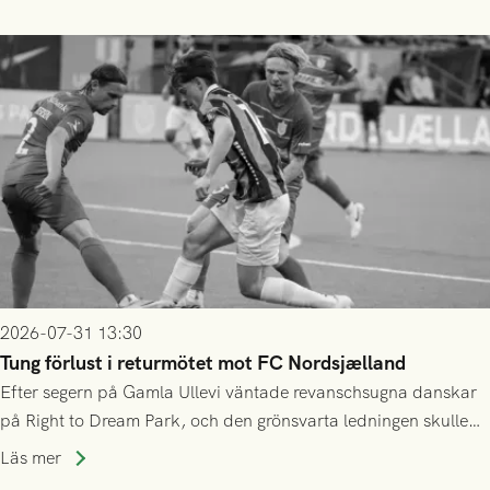
2026-07-31 13:30
Tung förlust i returmötet mot FC Nordsjælland
Efter segern på Gamla Ullevi väntade revanschsugna danskar
på Right to Dream Park, och den grönsvarta ledningen skulle
upphöra efter mindre än kvarten spelad. På lika mark visade
Läs mer
sig Nordsjälland numren för stora och matchen slutade i