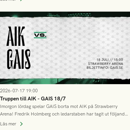
GAIS så var det AIK, i andra halvlek, som höjde tempot och
lyckades få in 2-0.
2026-07-17 19:00
Truppen till AIK - GAIS 18/7
Imorgon lördag spelar GAIS borta mot AIK på Strawberry
Arena! Fredrik Holmberg och ledarstaben har tagit ut följande
trupp till matchen:
Läs mer