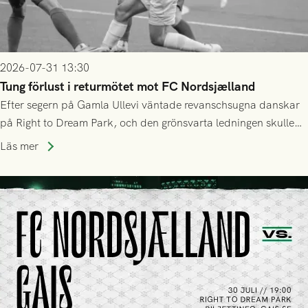
2026-07-31 13:30
Tung förlust i returmötet mot FC Nordsjælland
Efter segern på Gamla Ullevi väntade revanschsugna danskar
på Right to Dream Park, och den grönsvarta ledningen skulle
upphöra efter mindre än kvarten spelad. På lika mark visade
Läs mer
sig Nordsjälland numren för stora och matchen slutade i
tennissiffror och det grönsvarta europaäventyret tog slut.