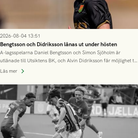
2026-08-04 13:51
Bengtsson och Didriksson lånas ut under hösten
A-lagsspelarna Daniel Bengtsson och Simon Sjöholm är
utlånade till Utsiktens BK, och Alvin Didriksson får möjlighet till
speltid i Hestrafors genom föreningssamarbete.
Läs mer