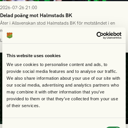
2026-07-26 21:00
Delad poäng mot Halmstads BK
Åter i Allsvenskan stod Halmstads BK för motståndet i en
match som vägde tungt till fördel för GAIS, men där poängen
delades efter dramatik på tilläggstid.
Läs mer
This website uses cookies
We use cookies to personalise content and ads, to
provide social media features and to analyse our traffic.
We also share information about your use of our site with
our social media, advertising and analytics partners who
may combine it with other information that you’ve
provided to them or that they’ve collected from your use
of their services.
Consent