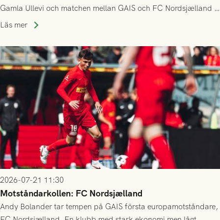
Gamla Ullevi och matchen mellan GAIS och FC Nordsjælland i
kvalet till Conference League! Avspark kl 19.00 på torsdag
Läs mer
23/7.
2026-07-21 11:30
Motståndarkollen: FC Nordsjælland
Andy Bolander tar tempen på GAIS första europamotståndare,
FC Nordsjælland. En klubb med stark ekonomi men lågt