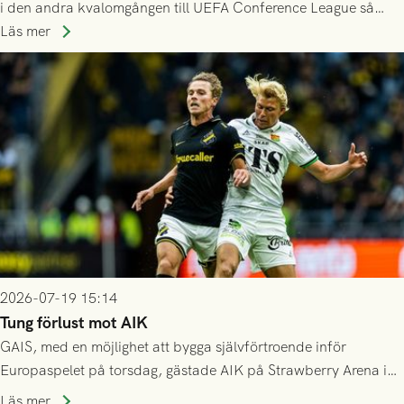
i den andra kvalomgången till UEFA Conference League så
spelas den tredje kvalomgången kort därpå. Motståndare blir
Läs mer
då vinnaren i mötet mellan isländska Valur och HŠK Zrinjski
Mostar från Bosnien och Hercegovina.
2026-07-19 15:14
Tung förlust mot AIK
GAIS, med en möjlighet att bygga självförtroende inför
Europaspelet på torsdag, gästade AIK på Strawberry Arena i
Stockholm . Men trots konstant hotande i första halvlek av
Läs mer