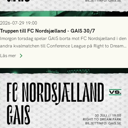
2026-07-29 19:00
Truppen till FC Nordsjælland - GAIS 30/7
Imorgon torsdag spelar GAIS borta mot FC Nordsjælland i den
andra kvalmatchen till Conference League på Right to Dream
Park! Fredrik Holmberg och ledarstaben har tagit ut följande
Läs mer
trupp till matchen: