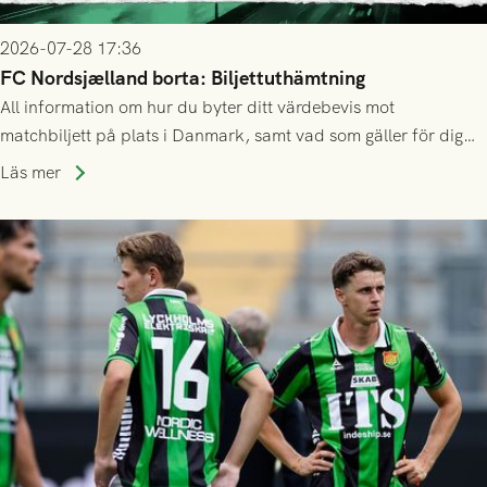
2026-07-28 17:36
FC Nordsjælland borta: Biljettuthämtning
All information om hur du byter ditt värdebevis mot
matchbiljett på plats i Danmark, samt vad som gäller för dig
som står på reservlista eller fått förhinder.
Läs mer