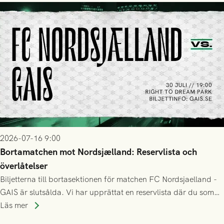
2026-07-16 9:00
Bortamatchen mot Nordsjælland: Reservlista och
överlåtelser
Biljetterna till bortasektionen för matchen FC Nordsjaelland -
GAIS är slutsålda. Vi har upprättat en reservlista där du som
ännu inte har någon biljett kan anmäla ditt intresse. Du kan
Läs mer
inte själv överlåta din biljett till någon annan.