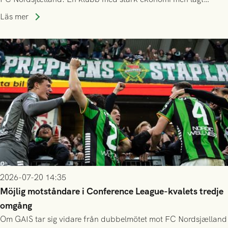
publiksnitt, ett lag med både kollektiv styrka och individuell
Läs mer
finess.
2026-07-20 14:35
Möjlig motståndare i Conference League-kvalets tredje
omgång
Om GAIS tar sig vidare från dubbelmötet mot FC Nordsjælland