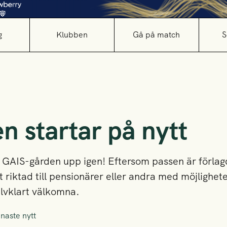
g
Klubben
Gå på match
S
n startar på nytt
å GAIS-gården upp igen! Eftersom passen är förlag
t riktad till pensionärer eller andra med möjligheten
älvklart välkomna.
naste nytt