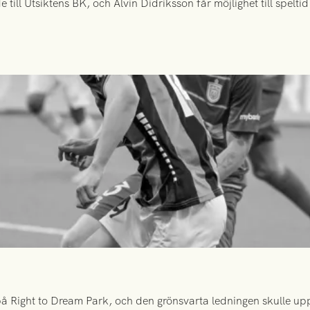
ill Utsiktens BK, och Alvin Didriksson får möjlighet till spelt
 Right to Dream Park, och den grönsvarta ledningen skulle upp