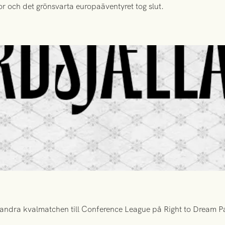
or och det grönsvarta europaäventyret tog slut.
ndra kvalmatchen till Conference League på Right to Dream Par