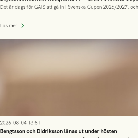
Det är dags för GAIS att gå in i Svenska Cupen 2026/2027, och
Läs mer
2026-08-04 13:51
Bengtsson och Didriksson lånas ut under hösten