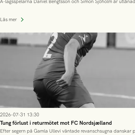
A-lagsspelarna Daniel Bengtsson och Simon Sjöholm är utlånade t
Läs mer
2026-07-31 13:30
Tung förlust i returmötet mot FC Nordsjælland
Efter segern på Gamla Ullevi väntade revanschsugna danskar på