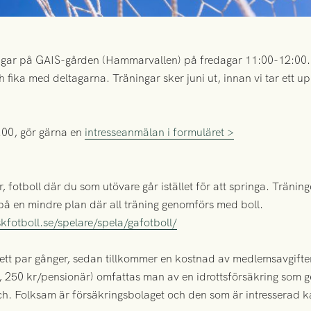
gar på GAIS-gården (Hammarvallen) på fredagar 11:00-12:00. Dä
ika med deltagarna. Träningar sker juni ut, innan vi tar ett upp
.00, gör gärna en
intresseanmälan i formuläret >
, fotboll där du som utövare går istället för att springa. Tränin
på en mindre plan där all träning genomförs med boll.
skfotboll.se/spelare/spela/gafotboll/
 ett par gånger, sedan tillkommer en kostnad av medlemsavgiften
 250 kr/pensionär) omfattas man av en idrottsförsäkring som 
h. Folksam är försäkringsbolaget och den som är intresserad k