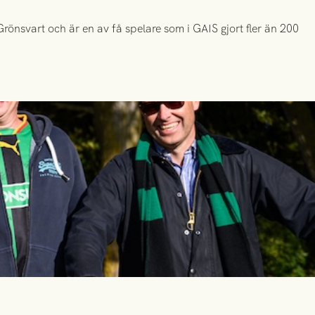
önsvart och är en av få spelare som i GAIS gjort fler än 200